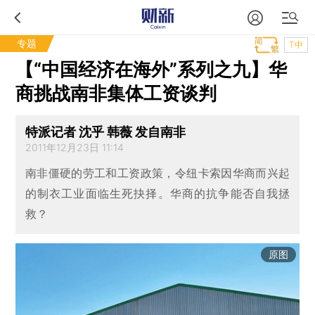
专题
T中
【“中国经济在海外”系列之九】华
商挑战南非集体工资谈判
特派记者 沈乎 韩薇 发自南非
2011年12月23日 11:14
南非僵硬的劳工和工资政策，令纽卡索因华商而兴起
的制衣工业面临生死抉择。华商的抗争能否自我拯
救？
原图