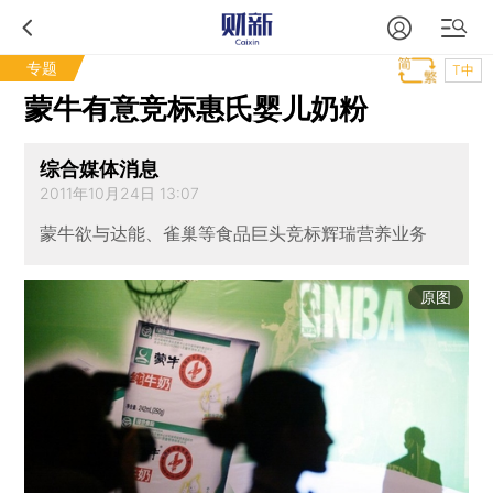
专题
T中
蒙牛有意竞标惠氏婴儿奶粉
综合媒体消息
2011年10月24日 13:07
蒙牛欲与达能、雀巢等食品巨头竞标辉瑞营养业务
原图