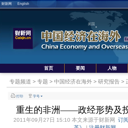
财新网
English
首页
要闻
人物
专题频道
>
专题
>
中国经济在海外
>
研究报告
>
打印
字号
重生的非洲——政经形势及
2011年09月27日 15:10 本文来源于
财新网
订
革》
|
注册财新网