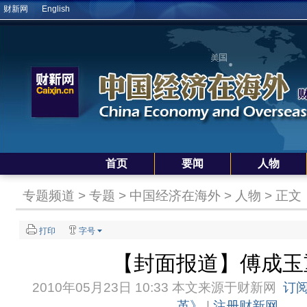
财新网
English
首页
要闻
人物
专题频道
>
专题
>
中国经济在海外
>
人物
> 正文
打印
字号
【封面报道】傅成玉
2010年05月23日 10:33 本文来源于
财新网
订
革》
|
注册财新网