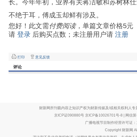
长。今年年初，业界有关蒋洁敏和苏树林仕
不绝于耳，傅成玉却鲜有涉及。
您好！此文需
付费阅读
，单篇文章价格5元
请
登录
后购买点数；未注册用户请
注册
打印
意见反馈
评论
财新网所刊载内容之知识产权为财新传媒及/或相关权利人专
京ICP证090880号
京ICP备10026701号-8
|
网信算备
广播电视节目制作经营许可证：京
Copyright 财新网 