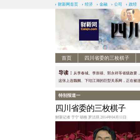
财新网首页
经济
金融
公司
政经
首页
四川省委的三枚棋子
导读：
从李春城、李崇禧、郭永祥等省级政要
这张上连魏阙、下结江湖的巨型关系网，正在被
特别报道一
四川省委的三枚棋子
财新记者 于宁 胡格 罗洁琪 2014年04月11日