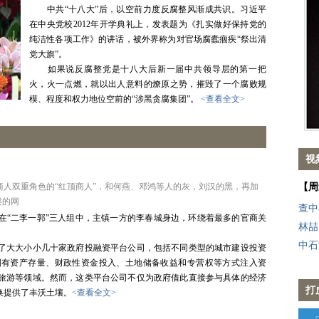
中共“十八大”后，以空前力度反腐整风渐成共识。习近平
在中央党校2012年开学典礼上，发表题为《扎实做好保持党的
纯洁性各项工作》的讲话，被外界称为对官场腐蠹痼疾“祭出清
党大旗”。
如果说反腐整党是十八大后新一届中共领导层的第一把
火，火一点燃，就以出人意料的燎原之势，摧毁了一个腐败规
模、程度和权力地位空前的“涉黑贪腐集团”。
<查看全文>
视
人双重角色的“红顶商人”，和何燕、邓鸿等人的灰，刘汉的黑，再加
【周
缕的网
查中
“二李一郭”三人组中，主镇一方的李春城身边，环绕着最多的官商关
林喆
中石
大大小小几十家政府投融资平台公司，包括不同类型的城市建设投资
国有资产存量、财政性资金投入、土地储备收益和专营权等方式注入资
旅游等领域。然而，这类平台公司不仅为政府借此直接参与具体的经济
打
换提供了丰沃土壤。
<查看全文>