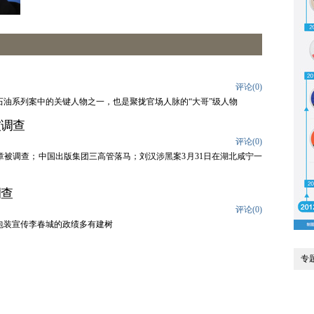
评论(
0
)
油系列案中的关键人物之一，也是聚拢官场人脉的“大哥”级人物
被调查
评论(
0
)
被调查；中国出版集团三高管落马；刘汉涉黑案3月31日在湖北咸宁一
调查
评论(
0
)
包装宣传李春城的政绩多有建树
专