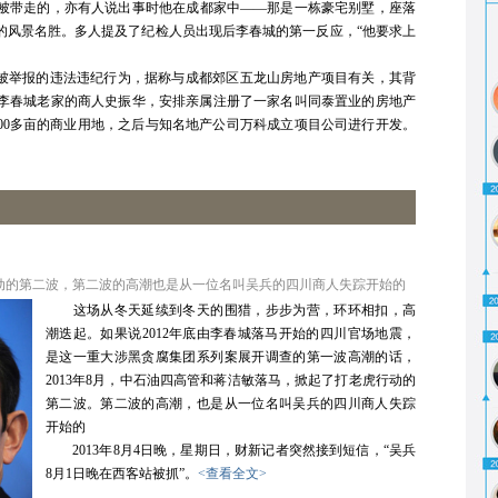
带走的，亦有人说出事时他在成都家中——那是一栋豪宅别墅，座落
的风景名胜。多人提及了纪检人员出现后李春城的第一反应，“他要求上
被举报的违法违纪行为，据称与成都郊区五龙山房地产项目有关，其背
李春城老家的商人史振华，安排亲属注册了一家名叫同泰置业的房地产
2000多亩的商业用地，之后与知名地产公司万科成立项目公司进行开发。
动的第二波，第二波的高潮也是从一位名叫吴兵的四川商人失踪开始的
这场从冬天延续到冬天的围猎，步步为营，环环相扣，高
潮迭起。如果说2012年底由李春城落马开始的四川官场地震，
是这一重大涉黑贪腐集团系列案展开调查的第一波高潮的话，
2013年8月，中石油四高管和蒋洁敏落马，掀起了打老虎行动的
第二波。第二波的高潮，也是从一位名叫吴兵的四川商人失踪
开始的
2013年8月4日晚，星期日，财新记者突然接到短信，“吴兵
8月1日晚在西客站被抓”。
<查看全文>