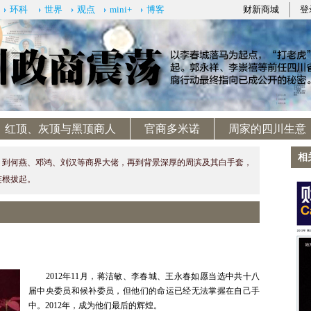
环科
世界
观点
mini+
博客
财新商城
登
红顶、灰顶与黑顶商人
官商多米诺
周家的四川生意
相
，到何燕、邓鸿、刘汉等商界大佬，再到背景深厚的周滨及其白手套，
连根拔起。
2012年11月，蒋洁敏、李春城、王永春如愿当选中共十八
届中央委员和候补委员，但他们的命运已经无法掌握在自己手
中。2012年，成为他们最后的辉煌。