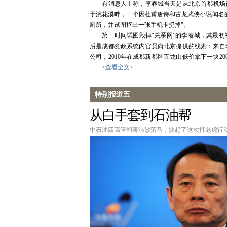
有消息人士称，李春城当天是从北京首都机场被
于浣花溪畔，一个因杜甫唐诗和古龙武侠小说闻名
厕所，并试图抠出一张手机卡扔掉”。
第一时间试图毁掉“关系网”的李春城，其最初
后是成都党政系统内官员向北京提供的线索：来自
公司，2010年在成都新都区五龙山低价拿下一块
……
<查看全文>
特别报道五
从白手套到石油帮
中石油四高管和蒋洁敏落马，掀起了这次打老虎行