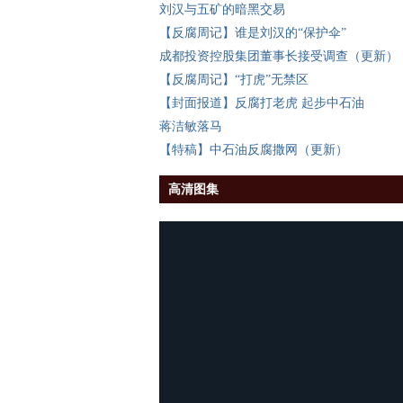
刘汉与五矿的暗黑交易
【反腐周记】谁是刘汉的“保护伞”
成都投资控股集团董事长接受调查（更新）
【反腐周记】“打虎”无禁区
【封面报道】反腐打老虎 起步中石油
蒋洁敏落马
【特稿】中石油反腐撒网（更新）
高清图集