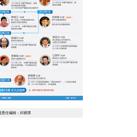
题责任编辑：邱祺璞