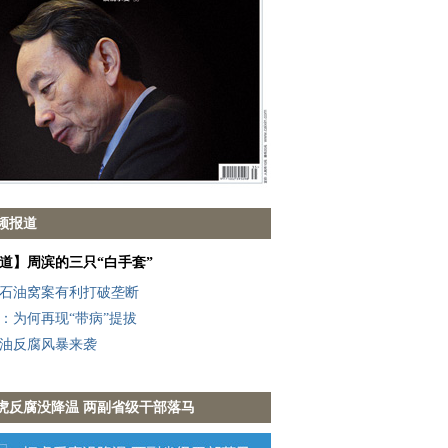
频报道
道】周滨的三只“白手套”
石油窝案有利打破垄断
：为何再现“带病”提拔
油反腐风暴来袭
虎反腐没降温 两副省级干部落马