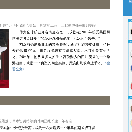
折腾”，但不仅周滨夫妇，周滨的二叔、三叔家也都在四川掘金
作为全球矿业知名淘金者之一，刘汉在2010年接受美国媒
体采访时曾自夸：“刘汉从来都是赢家，刘汉从不失手。”
刘汉的确是商业上的常胜将军，新华社称其被抓前，坐拥
资产达400亿元。但刘汉也曾有过赔本买卖。不过他是有意为
之。2004年，他从周滨夫妇手上高价购入的四川茂县的一个旅
游项目，就是一个典型的商业案例。周滨由此获利上千万。
<查
看全文>
幅震荡，草木皆兵持续的时间已经长达一年有余
记李春城被中央纪委带离，成为十八大后第一个落马的副省级官员