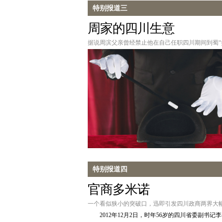
特别报道三
周家的四川生意
据说周滨父亲曾经禁止他在自己任职四川期间到蜀“
特别报道四
官商多米诺
一个看似狭小的突破口，迅即引发四川政商两界大
2012年12月2日，时年56岁的四川省委副书