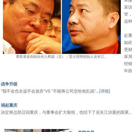
采访
管
这种
投
赴
如此
受
坏局
赛富基金创始合伙人阎焱（左）；雷士照明创始人吴长江。
经
年跌
战争升级
“我不会也永远不会放弃”VS “不能将公司交给他乱搞”…
[详细]
祸起重庆
决定将总部迁回重庆，与董事会扩大裂痕，也结下了吴长江涉案的因果