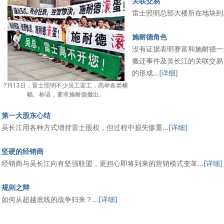
关联交易
雷士照明总部大楼所在地块到
施耐德角色
没有证据表明赛富和施耐德一
搬迁事件及吴长江的关联交易
的形成…
[详细]
7月13日，雷士照明不少员工罢工，高举各类横
幅、标语，要求施耐德撤出。
第一大股东心结
吴长江用各种方式增持雷士股权，但过程中损失惨重…
[详细]
坚硬的经销商
经销商与吴长江向有坚强联盟，更担心即将到来的营销模式变革…
[详细]
规则之辩
如何从超越底线的战争归来？…
[详细]