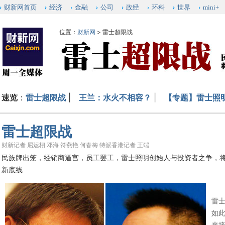
财新网首页
经济
金融
公司
政经
环科
世界
mini+
位置：
财新网
>
雷士超限战
速览
：
雷士超限战
|
王兰：水火不相容？
|
【专题】雷士照
雷士超限战
财新记者 屈运栩 邓海 符燕艳 何春梅 特派香港记者 王端
民族牌出笼，经销商逼宫，员工罢工，雷士照明创始人与投资者之争，
新底线
这
雷
如
来