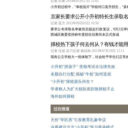
记者 石睿 2014年01月27日 12:02
小升初过程中，“单校划片”学校对口直升招生，“多
京家长要求公开小升初特长生录取
记者 蓝方 2013年09月03日 10:58
要求公布录取名单被拒后提起行政复议，9月2日
西城区教委坚持称年度招生结果尚未正式形成
择校热下孩子何去何从？有钱才能
记者 任波 实习记者 杨佳秋 2013年07月10日 12:11
现有公立学校大一统体制下，社会给予学生们正常
小升初“拼孩子” 变相考试令法律失效
名额自行分配 揭秘“牛校”如何造就
“小升初”择校源头何在？
学者称人为扩大校际差距致择校不止
海外如何择校
过往报道
天价“学区房”引发教育乱象争议
业界建议北京“小升初”学习香港模式