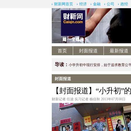
财新网首页
经济
金融
公司
政经
首页
封面报道
最新报道
导读：
小学升初中现行安排，始于追求教育公平
封面报道
【封面报道】“小升初”
财新记者 任波 实习记者 杨佳秋 2013年07月08日