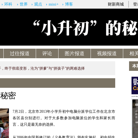
环科
世界
观点
mini+
博客
财新商城
登
过往报道
评论
图片报道
视频报道
相
本
，终于彻底变形，沦为“拼爹”与“拼孩子”的两难选择
的秘密
7月2日，北京市2013年小学升初中电脑分派学位工作在北京市
各区县分别进行。对于大多数参加电脑派位的学生和家长而
言，这只是最无奈的选择。
从2006年中国新修订的《义务教育法》颁布实施起，初中招生