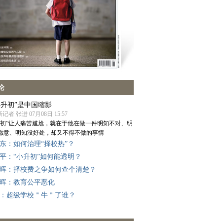
论
小升初”是中国缩影
记者 张进 07月08日 15:57
升初”让人痛苦尴尬，就在于他在做一件明知不对、明
愿意、明知没好处，却又不得不做的事情
东：如何治理“择校热”？
平：“小升初”如何能透明？
晖：择校费之争如何查个清楚？
晖：教育公平恶化
：超级学校＂牛＂了谁？