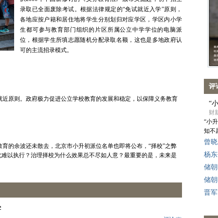
录取已全面废除考试。根据法律规定的“免试就近入学”原则，
各地应按户籍和居住地将学生分别划归对应学区，学区内小学
生都可参与教育部门组织的片区所属公立中学学位的电脑派
位，根据学生所填志愿随机分配录取名额，这也是多地政府认
可的主流招录模式。
评
就近原则。政府极力促进公立学校教育的发展和稳定，以保障义务教育
“
财新
“小
知不
曾晓
育的余波还未散去，北京市小升初派位名单也即将公布，“择校”之弊
杨东
此难以执行？治理择校为什么效果总不尽如人意？最重要的是，未来是
储朝
储朝
晋军
学