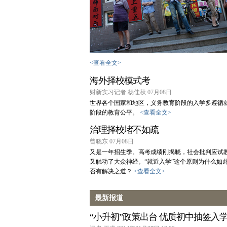
<查看全文>
海外择校模式考
财新实习记者 杨佳秋 07月08日
世界各个国家和地区，义务教育阶段的入学多遵循
阶段的教育公平。
<查看全文>
治理择校堵不如疏
曾晓东 07月08日
又是一年招生季。高考成绩刚揭晓，社会批判应试教
又触动了大众神经。“就近入学”这个原则为什么如
否有解决之道？
<查看全文>
最新报道
“小升初”政策出台 优质初中抽签入