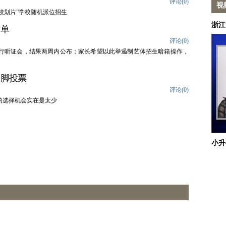
评论(
0
)
视
校划片”学校随机派位招生
浙江
名单
评论(
0
)
举行听证会，结果两周内公布；家长希望以此举遏制艺体招生暗箱操作，
用脚投票
评论(
0
)
的选择机会实在是太少
小升