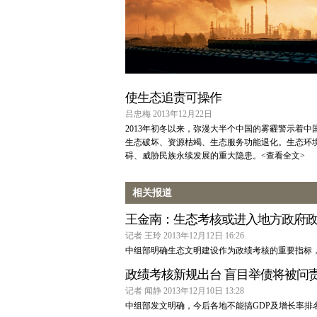
使生态追责可操作
吕忠梅 2013年12月22日
2013年初冬以来，弥漫大半个中国的雾霾警示着
生态破坏、资源枯竭、生态服务功能退化。生态环
碍、威胁民族永续发展的重大隐患。
<查看全文>
相关报道
王金南：生态考核或进入地方政府
记者 王玲 2013年12月12日 16:26
中组部明确生态文明建设作为政绩考核的重要指标
政绩考核新规出台 盲目举债将被问
记者 闻静 2013年12月10日 13:28
中组部发文明确，今后各地不能搞GDP及增长率排