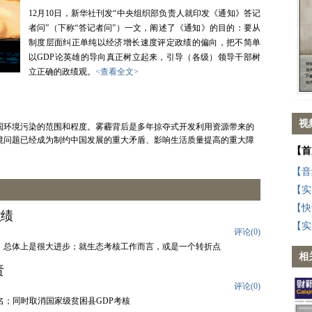
12月10日，新华社刊发“中央组织部负责人就印发《通知》答记
者问”（下称“答记者问”）一文，阐述了《通知》的目的：要从
制度层面纠正单纯以经济增长速度评定政绩的偏向，把不简单
以GDP论英雄的导向真正树立起来，引导（各级）领导干部树
立正确的政绩观。
<查看全文>
视
中国环境污染的范围和程度。雾霾背后是多年掠夺式开发利用资源带来的
境问题已经成为制约中国发展的重大矛盾、影响生活质量提高的重大障
【首
【音
【实
【快
政绩
【实
评论(
0
)
，总体上是很大进步；就生态考核工作而言，或是一个转折点
相
责
评论(
0
)
名；同时取消国家级贫困县GDP考核