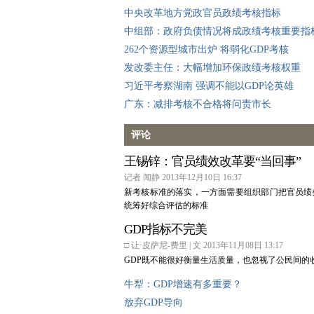
中央改革地方党政官员政绩考核指标
中组部：政府负债情况将成政绩考核重要指
262个资源型城市出炉 将弱化GDP考核
发改委主任：大幅增加环保政绩考核权重
习近平考察湖南 强调不能以GDP论英雄
广东：减排考核不合格将问责市长
评论
王锡锌：官员绩效改革要“当回事”
记者 闻静 2013年12月10日 16:37
新考核标准的落实，一方面需要组织部门把官员绩
统筹好综合评估的标准
GDP指标不完美
□ 让·皮萨尼-费里 | 文 2013年11月08日 13:17
GDP既不能很好衡量生活质量，也忽视了公民间的
牛犁：GDP增速有多重要？
放弃GDP导向