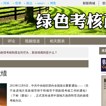
环科
世界
观点
mini+
博客
财新商城
登
评论
视频报道
相关图表
本
”的政绩考核制度走到尽头，新游戏规则是什么？
政绩
2013年12月9日，中共中央组织部向全国发出重要通知——《关
于改进地方党政领导班子和领导干部政绩考核工作的通知》
（下称《通知》），正式宣布改革中国地方政府和官员的政绩
考核办法。