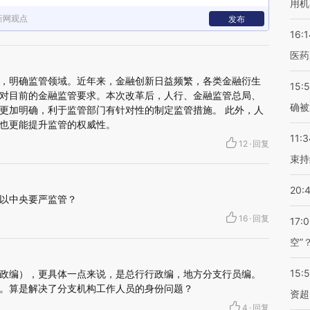
用机
新网观点
发布
16:1
医药
，明确监管领域。近年来，金融创新日益频繁，各类金融衍生
15:5
对目前的金融监管要求。本次改革后，人行、金融监管总局、
确被
更加明确，利于监管部门有针对性的制定监管措施。 此外，人
也更能提升监管的权威性。
11:3
12
·
回复
束持
20:
以中央要严监管？
16
·
回复
17:
空”
15:
政编），更具体一点来说，是总行行政编，地方分支行员编。
。算是解决了分支机构工作人员的身份问题？
资超
4
·
回复