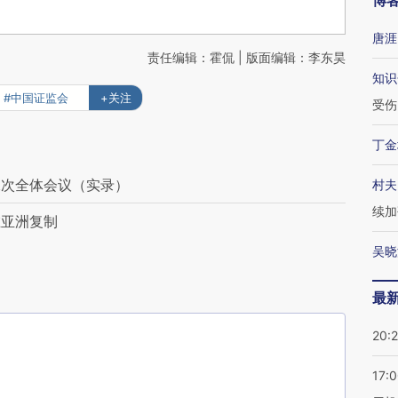
博
唐涯
责任编辑：霍侃 | 版面编辑：李东昊
知识
#中国证监会
+关注
受伤
丁金
二次全体会议（实录）
村夫
续加
在亚洲复制
吴晓
最
20:
17: