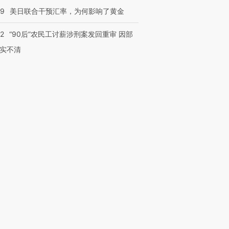
09
美日联合干预汇率，为何影响了黄金
32
“90后”农民工讨薪涉刑案发回重审 因部
实不清