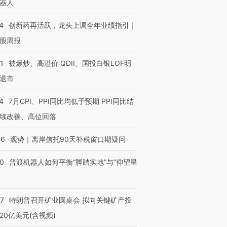
器人
4
创新药再活跃，龙头上调全年业绩指引｜
股周报
1
被爆炒、高溢价 QDII、国投白银LOF明
退市
4
7月CPI、PPI同比均低于预期 PPI同比结
续改善、高位回落
46
观势｜离岸信托90天补税窗口期疑问
00
普渡机器人如何平衡“脚踏实地”与“仰望星
？
57
特朗普召开矿业圆桌会 拟向关键矿产投
20亿美元(含视频)