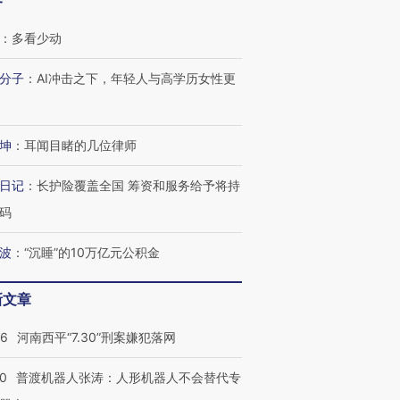
客
：
多看少动
分子
：
AI冲击之下，年轻人与高学历女性更
坤
：
耳闻目睹的几位律师
日记
：
长护险覆盖全国 筹资和服务给予将持
码
波
：
“沉睡”的10万亿元公积金
新文章
26
河南西平“7.30”刑案嫌犯落网
00
普渡机器人张涛：人形机器人不会替代专