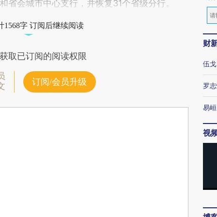
和省会城市中心支行，并恢复31个省级分行。
1568字 订阅后继续阅读
财
获取已订阅的阅读权限
伍戈
员
订阅/会员升级
文
罗志
易峘
视