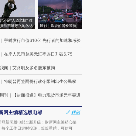
侵”还是“人道危机” 难
撕裂西班牙飞地休达
显影｜瓜农的漫长等待
｜
宇树发行市值610亿 先行者的加速和考验
｜
在岸人民币兑美元汇率连日升破6.75
我闻
｜
艾路明及多名股东被拘
｜
特朗普再签两份行政令限制出生公民权
周刊
｜
【封面报道】电力现货市场元年突进
新网主编精选版电邮
样例
新网新闻版电邮全新升级！财新网主编精心编
，每个工作日定时投递，篇篇重磅，可信可
。