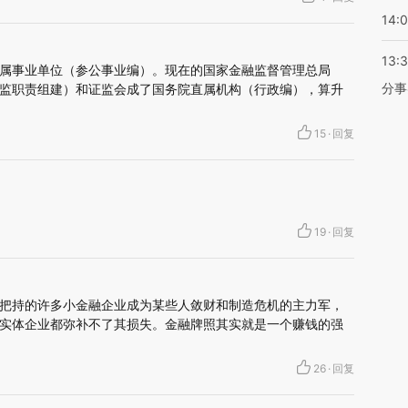
14:
13:
属事业单位（参公事业编）。现在的国家金融监督管理总局
分事
监职责组建）和证监会成了国务院直属机构（行政编），算升
15
·
回复
19
·
回复
把持的许多小金融企业成为某些人敛财和制造危机的主力军，
实体企业都弥补不了其损失。金融牌照其实就是一个赚钱的强
26
·
回复