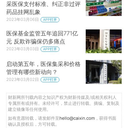
采医保支付标准、纠正非过评
药品挂网乱象
2023年03月06日
APP打开
医保基金监管五年追回771亿
元 反欺诈骗保仍多痛点
2023年03月03日
APP打开
启动第五年，医保集采和价格
管理有哪些新动向？
2023年03月02日
APP打开
财新网所刊载内容之知识产权为财新传媒及/或相关权利人
专属所有或持有。未经许可，禁止进行转载、摘编、复制及
建立镜像等任何使用。
如有意愿转载，请发邮件至
hello@caixin.com
，获得书面
确认及授权后，方可转载。