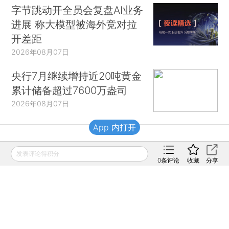
字节跳动开全员会复盘AI业务
进展 称大模型被海外竞对拉
开差距
2026年08月07日
央行7月继续增持近20吨黄金
累计储备超过7600万盎司
2026年08月07日
App 内打开
财新移动
发表评论得积分
0
条评论
收藏
分享
财新
财新周刊
Caixin
登录
网页版
订阅电邮
|
|