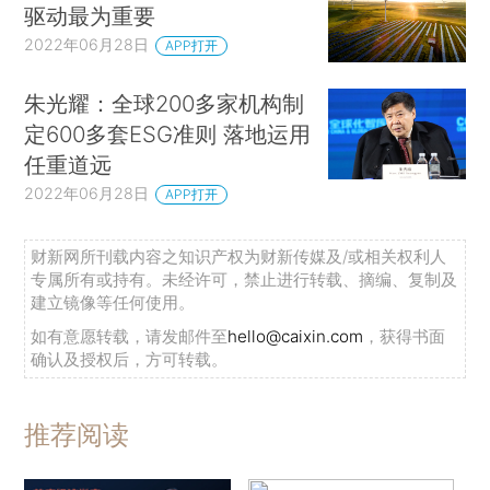
驱动最为重要
2022年06月28日
APP打开
朱光耀：全球200多家机构制
定600多套ESG准则 落地运用
任重道远
2022年06月28日
APP打开
财新网所刊载内容之知识产权为财新传媒及/或相关权利人
专属所有或持有。未经许可，禁止进行转载、摘编、复制及
建立镜像等任何使用。
如有意愿转载，请发邮件至
hello@caixin.com
，获得书面
确认及授权后，方可转载。
推荐阅读