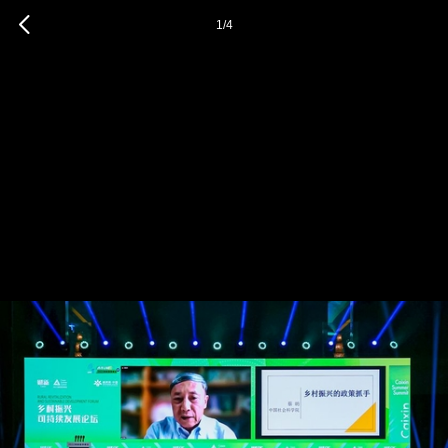
1
/
4