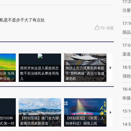
17:2
注册
私是不是步子大了有点扯
17:1
70
·
回复
国品
17:
渠道
16:
西班牙休达进入紧急状态
加沙上百万流离失所者困
视线｜HYR
纪录 当局
数千非法移民从摩洛哥闯
于“塑料烤箱” 高温引发健
术：是什么
强劲
外活动
入
康危机
心“花钱找虐
16:
衔接
15:1
【推广】走
找100种
【特别呈现】澳门全力探
【特别呈现】《东莞，人
会，让数智科
式·第一对
索葡语国家新渠道
间便利店》倾情上线
业
14: