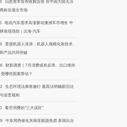
6
贝恩资本宣布收购贡茶 在中国大陆无法
商标后退出市场
6
电动汽车需求高涨驱动澳洲车市增长 中
牌表现强劲｜出海·汽车
00
普渡机器人张涛：机器人规模化靠技术、
和产品共同突破
56
财新调查｜7月消费或有反弹、出口维持
OX的吸金
马航飞行员跨国走私7万
视线｜被称为“蟑螂”的印
让中产们甘
粒摇头丸 尿检体内含3种
度Z世代 用街头抗争将教
秘鲁纳斯
 受哪些因素带动？
”？
毒品
育部长拱下台
13人遇难
42
生态环境法典将施行 最高法明确新旧法
与追责规则
0
看空消费的“三大误区”
进第四届链博
【商旅对话】华住集团
技“链”接产
【特别呈现】寻找100种
CFO：不靠规模取胜，华
【特别呈
有意思的生活方式·第三对
住三大增长引擎是什么？
有意思的
59
中东局势催化东南亚能源焦虑 多国出台