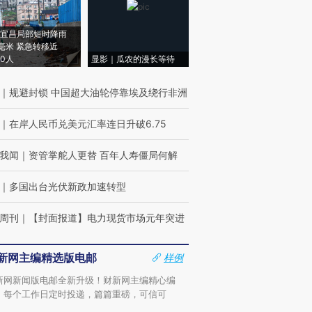
宜昌局部短时降雨
8毫米 紧急转移近
00人
显影｜瓜农的漫长等待
｜
规避封锁 中国超大油轮停靠埃及绕行非洲
｜
在岸人民币兑美元汇率连日升破6.75
我闻
｜
资管掌舵人更替 百年人寿僵局何解
｜
多国出台光伏新政加速转型
周刊
｜
【封面报道】电力现货市场元年突进
新网主编精选版电邮
样例
新网新闻版电邮全新升级！财新网主编精心编
，每个工作日定时投递，篇篇重磅，可信可
。