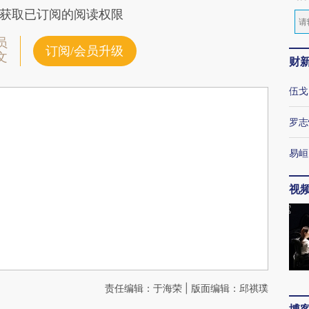
获取已订阅的阅读权限
员
订阅/会员升级
文
财
伍戈
罗志
易峘
视
责任编辑：于海荣 | 版面编辑：邱祺璞