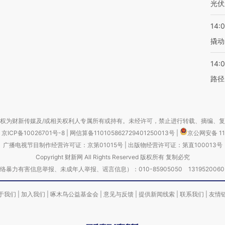
光伏
14:
撬动
14:0
路径
权为财新传媒及/或相关权利人专属所有或持有。未经许可，禁止进行转载、摘编、
京ICP备10026701号-8
|
网信算备110105862729401250013号
|
京公网安备 11
广播电视节目制作经营许可证：京第01015号
|
出版物经营许可证：第直100013号
Copyright 财新网 All Rights Reserved 版权所有 复制必究
害信息举报、未成年人举报、谣言信息）：010-85905050 13195200605 举报邮
于我们
|
加入我们
|
啄木鸟公益基金会
|
意见与反馈
|
提供新闻线索
|
联系我们
|
友情