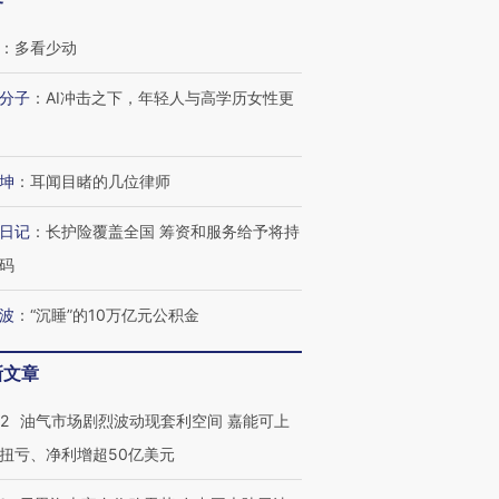
客
：
多看少动
分子
：
AI冲击之下，年轻人与高学历女性更
坤
：
耳闻目睹的几位律师
日记
：
长护险覆盖全国 筹资和服务给予将持
码
波
：
“沉睡”的10万亿元公积金
新文章
22
油气市场剧烈波动现套利空间 嘉能可上
扭亏、净利增超50亿美元