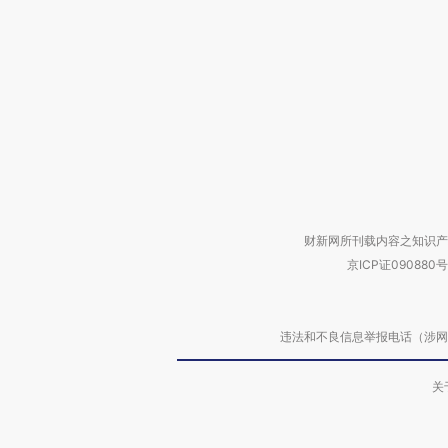
财新网所刊载内容之知识产
京ICP证090880号
违法和不良信息举报电话（涉网络暴力有
关