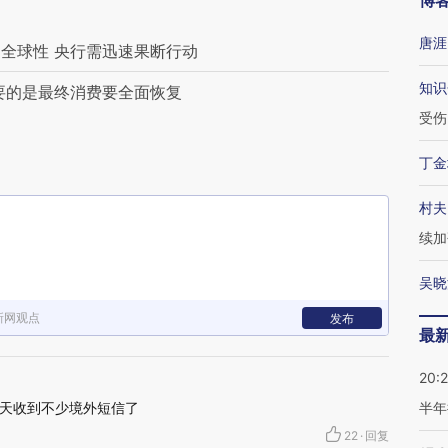
博
唐涯
全球性 央行需迅速果断行动
知识
要的是最终消费要全面恢复
受伤
丁金
村夫
续加
吴晓
新网观点
发布
最
20:
天收到不少境外短信了
半年
22
·
回复