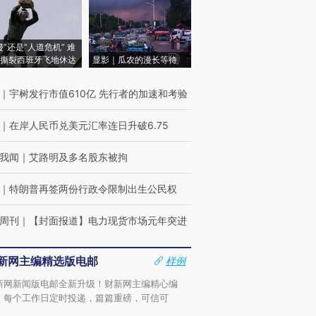
侵”还是“人道危机” 难
撕裂西班牙飞地休达
显影｜瓜农的漫长等待
｜
宇树发行市值610亿 先行者的加速和考验
｜
在岸人民币兑美元汇率连日升破6.75
我闻
｜
艾路明及多名股东被拘
｜
特朗普再签两份行政令限制出生公民权
周刊
｜
【封面报道】电力现货市场元年突进
新网主编精选版电邮
样例
新网新闻版电邮全新升级！财新网主编精心编
，每个工作日定时投递，篇篇重磅，可信可
。