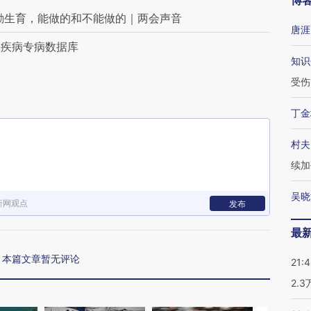
博
鼓励生育，能做的和不能做的｜两会声音
唐涯
大疾病专病数据库
知识
受伤
丁金
村夫
续加
吴晓
新网观点
发布
最
本篇文章暂无评论
21:
2.