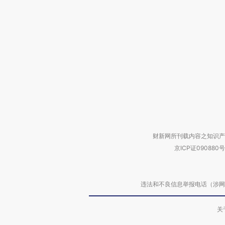
财新网所刊载内容之知识产
京ICP证090880号
违法和不良信息举报电话（涉网络暴力有
关