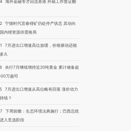
14
海外金融专才回流香港 外籍工作签证翻
跨国走私7万
视线｜被称为“蟑螂”的印
视线｜“入侵”还是“人道危
检体内含3种
度Z世代 用街头抗争将教
机”？难民潮撕裂西班牙
秘鲁纳斯
2
宁德时代宜春锂矿仍处停产状态 其动向
育部长拱下台
飞地休达
13人遇难
国内锂资源供需格局
1
7月进出口增速高位放缓，价格驱动还能
多久
进第四届链博
【商旅对话】华住集团
技“链”接产
【特别呈现】寻找100种
CFO：不靠规模取胜，华
【特别呈
8
央行7月继续增持近20吨黄金 累计储备超
有意思的生活方式·第三对
住三大增长引擎是什么？
有意思的
600万盎司
5
7月进出口增速从高位略有回落 涨价动力
持续？
07
下周前瞻：生态环境法典施行；巴西总统
进入竞选阶段