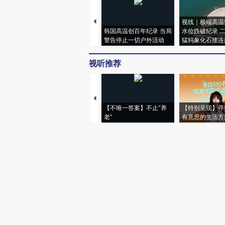
视线｜极端高温
韩国高温创百年纪录 当局
水位跌破纪录 
警告停止一切户外活动
猛犸象化石接连
视听推荐
【不唯一答案】不止“养
【特别呈现】寻
老”
有意思的生活方