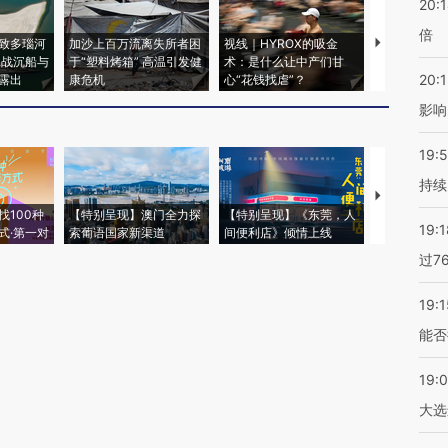
20:
倍
致多瑙河
加沙上百万流离失所者困
视线｜HYROX的吸金
马航飞行员
二战沉船与
于“塑料烤箱” 高温引发健
术：是什么让中产们甘
粒摇头丸 尿
20:1
露出
康危机
心“花钱找虐”？
毒品
影响
19:5
持续
【推广】走
找100种
【特别呈现】澳门全力探
【特别呈现】《东莞，人
会，让数智科
19:1
式·第一对
索葡语国家新渠道
间便利店》倾情上线
业
过7
19:1
能否
19:
大选