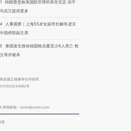
1
特朗普坚称美国防空弹药库存充足 但不
乌克兰提供更多
24
人事观察｜上海55岁女副市长解冬进京
中国侨联副主席
45
泰国发生致命校园枪击案至少6人死亡 枪
父母亦被杀
复制及建立镜像等任何使用。
010502034662号
箱：laixin@caixin.com
链接