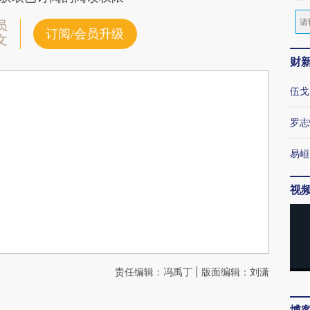
员
订阅/会员升级
文
财
伍戈
罗志
易峘
视
责任编辑：冯禹丁 | 版面编辑：刘潇