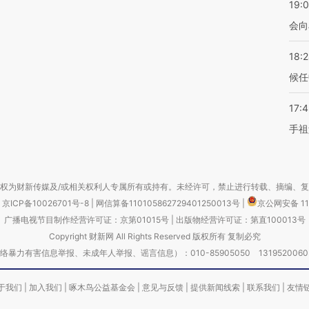
19:0
会向
18:
候任
17:
手祖
权为财新传媒及/或相关权利人专属所有或持有。未经许可，禁止进行转载、摘编、
京ICP备10026701号-8
|
网信算备110105862729401250013号
|
京公网安备 11
广播电视节目制作经营许可证：京第01015号
|
出版物经营许可证：第直100013号
Copyright 财新网 All Rights Reserved 版权所有 复制必究
害信息举报、未成年人举报、谣言信息）：010-85905050 13195200605 举报邮
于我们
|
加入我们
|
啄木鸟公益基金会
|
意见与反馈
|
提供新闻线索
|
联系我们
|
友情