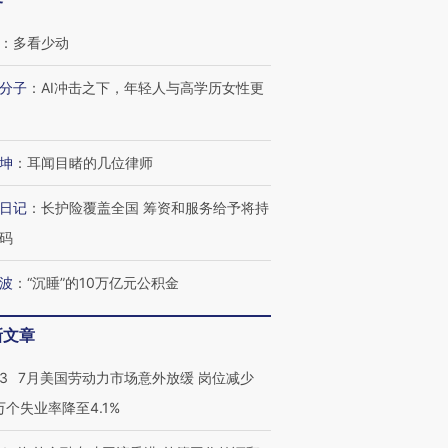
客
：
多看少动
分子
：
AI冲击之下，年轻人与高学历女性更
坤
：
耳闻目睹的几位律师
日记
：
长护险覆盖全国 筹资和服务给予将持
码
波
：
“沉睡”的10万亿元公积金
新文章
43
7月美国劳动力市场意外放缓 岗位减少
3万个失业率降至4.1%