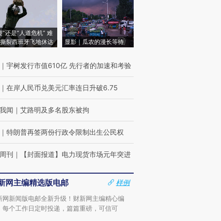
侵”还是“人道危机” 难
撕裂西班牙飞地休达
显影｜瓜农的漫长等待
｜
宇树发行市值610亿 先行者的加速和考验
｜
在岸人民币兑美元汇率连日升破6.75
我闻
｜
艾路明及多名股东被拘
｜
特朗普再签两份行政令限制出生公民权
周刊
｜
【封面报道】电力现货市场元年突进
新网主编精选版电邮
样例
新网新闻版电邮全新升级！财新网主编精心编
，每个工作日定时投递，篇篇重磅，可信可
。