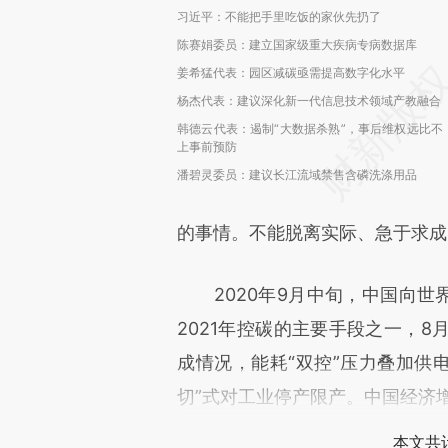
习近平：不能把手里吃饭的家伙先扔了
陈赛娟委员：建立国家级重大疾病专病数据库
姜希猛代表：园区减碳亟需提高数字化水平
杨杰代表：建议深化新一代信息技术领域产教融合
韩德云代表：遏制“大数据杀熟”，事后维权远比不
上事前预防
潘碧灵委员：建议长江流域禁售含磷洗涤用品
的事情。不能脱离实际、急于求成，
2020年9月中旬，中国向世界承
2021年控碳的主要手段之一，8
成情况，能耗“双控”压力叠加供电
切”式对工业停产限产。中国经济增
本文共计