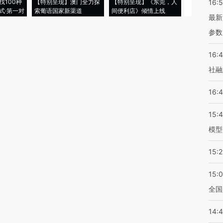
找100种
【特别呈现】澳门全力探
【特别呈现】《东莞，人
会，让数智科
16:
式·第一对
索葡语国家新渠道
间便利店》倾情上线
业
最新
参数
16:
社融
16:
15:
模型
15:2
15:
全国
14: