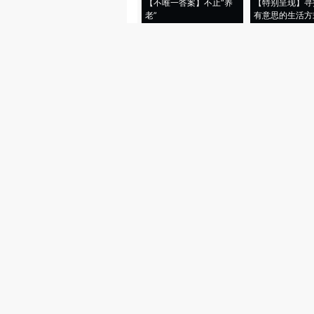
【不唯一答案】不止“养
【特别呈现】寻
老”
有意思的生活方