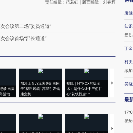
博
责任编辑：范若虹 | 版面编辑：刘春辉
唐涯
次会议第二场“委员通道”
知识
受伤
次会议首场“部长通道”
丁金
村夫
续加
加沙上百万流离失所者困
视线｜HYROX的吸金
马航飞行员
吴晓
纪录 当局
于“塑料烤箱” 高温引发健
术：是什么让中产们甘
粒摇头丸 尿
外活动
康危机
心“花钱找虐”？
毒品
最
17:
优势
【推广】走