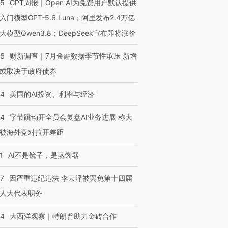
技“链”接产
55
GPT周报｜Open AI为免费用户默认提供
【特别呈现】寻找100种
CFO：不靠规模取胜，华
【特别呈
有意思的生活方式·第三对
住三大增长引擎是什么？
有意思的
入门模型GPT-5.6 Luna；阿里发布2.4万亿
大模型Qwen3.8；DeepSeek宣布即将涨价
46
财新调查｜7月金融数据季节性承压 新增
或取决于政府债券
44
美国的AI投资、利率与经济
44
字节跳动开全员会复盘AI业务进展 称大
被海外竞对拉开差距
1
AI不是镜子，是蒸馏器
07
因严重违纪违法 李云泽被罢免第十四届
人大代表职务
44
大西洋观察｜特朗普助力金砖合作