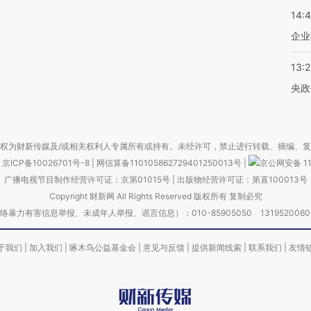
14:
企业
13:
央政
权为财新传媒及/或相关权利人专属所有或持有。未经许可，禁止进行转载、摘编、
京ICP备10026701号-8
|
网信算备110105862729401250013号
|
京公网安备 11
广播电视节目制作经营许可证：京第01015号
|
出版物经营许可证：第直100013号
Copyright 财新网 All Rights Reserved 版权所有 复制必究
害信息举报、未成年人举报、谣言信息）：010-85905050 13195200605 举报邮
于我们
|
加入我们
|
啄木鸟公益基金会
|
意见与反馈
|
提供新闻线索
|
联系我们
|
友情