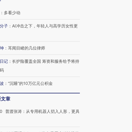
客
：
多看少动
分子
：
AI冲击之下，年轻人与高学历女性更
坤
：
耳闻目睹的几位律师
日记
：
长护险覆盖全国 筹资和服务给予将持
码
跨国走私7万
视线｜被称为“蟑螂”的印
视线｜“入侵”还是“人道危
波
：
“沉睡”的10万亿元公积金
检体内含3种
度Z世代 用街头抗争将教
机”？难民潮撕裂西班牙
秘鲁纳斯
育部长拱下台
飞地休达
13人遇难
新文章
00
普渡张涛：从专用机器人切入人形，更具
进第四届链博
【商旅对话】华住集团