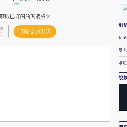
获取已订阅的阅读权限
财
员
订阅/会员升级
文
伍戈
罗志
易峘
视