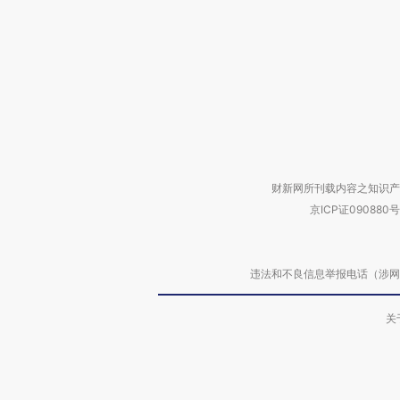
财新网所刊载内容之知识产
京ICP证090880号
违法和不良信息举报电话（涉网络暴力有
关