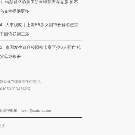
1
特朗普坚称美国防空弹药库存充足 但不
乌克兰提供更多
24
人事观察｜上海55岁女副市长解冬进京
中国侨联副主席
45
泰国发生致命校园枪击案至少6人死亡 枪
父母亦被杀
复制及建立镜像等任何使用。
010502034662号
箱：laixin@caixin.com
链接