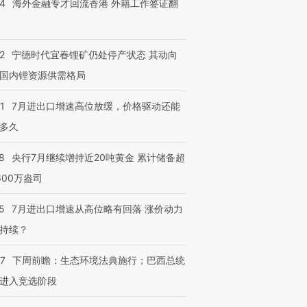
14
海外金融专才回流香港 外籍工作签证翻
跨国走私7万
视线｜被称为“蟑螂”的印
视线｜“入侵”还是“人道危
检体内含3种
度Z世代 用街头抗争将教
机”？难民潮撕裂西班牙
秘鲁纳斯
2
宁德时代宜春锂矿仍处停产状态 其动向
育部长拱下台
飞地休达
13人遇难
国内锂资源供需格局
1
7月进出口增速高位放缓，价格驱动还能
多久
进第四届链博
【商旅对话】华住集团
技“链”接产
【特别呈现】寻找100种
CFO：不靠规模取胜，华
【特别呈
8
央行7月继续增持近20吨黄金 累计储备超
有意思的生活方式·第三对
住三大增长引擎是什么？
有意思的
600万盎司
5
7月进出口增速从高位略有回落 涨价动力
持续？
07
下周前瞻：生态环境法典施行；巴西总统
进入竞选阶段