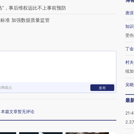
博
熟”，事后维权远比不上事前预防
唐涯
标准 加强数据质量监管
知识
受伤
丁金
村夫
续加
吴晓
新网观点
发布
最
本篇文章暂无评论
21:
2.