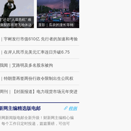
侵”还是“人道危机” 难
撕裂西班牙飞地休达
显影｜瓜农的漫长等待
｜
宇树发行市值610亿 先行者的加速和考验
｜
在岸人民币兑美元汇率连日升破6.75
我闻
｜
艾路明及多名股东被拘
｜
特朗普再签两份行政令限制出生公民权
周刊
｜
【封面报道】电力现货市场元年突进
新网主编精选版电邮
样例
新网新闻版电邮全新升级！财新网主编精心编
，每个工作日定时投递，篇篇重磅，可信可
。