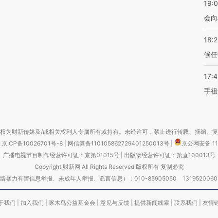
19:0
会向
18:
候任
17:
手祖
权为财新传媒及/或相关权利人专属所有或持有。未经许可，禁止进行转载、摘编、
京ICP备10026701号-8
|
网信算备110105862729401250013号
|
京公网安备 11
广播电视节目制作经营许可证：京第01015号
|
出版物经营许可证：第直100013号
Copyright 财新网 All Rights Reserved 版权所有 复制必究
害信息举报、未成年人举报、谣言信息）：010-85905050 13195200605 举报邮
于我们
|
加入我们
|
啄木鸟公益基金会
|
意见与反馈
|
提供新闻线索
|
联系我们
|
友情