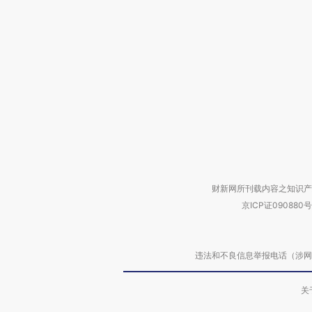
财新网所刊载内容之知识产
京ICP证090880号
违法和不良信息举报电话（涉网络暴力有
关