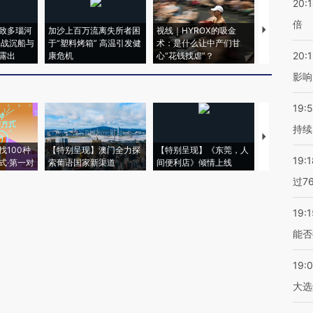
20:
倍
致多瑙河
加沙上百万流离失所者困
视线｜HYROX的吸金
马航飞行员
二战沉船与
于“塑料烤箱” 高温引发健
术：是什么让中产们甘
粒摇头丸 尿
20:1
露出
康危机
心“花钱找虐”？
毒品
影响
19:5
持续
【推广】走
找100种
【特别呈现】澳门全力探
【特别呈现】《东莞，人
会，让数智科
19:1
式·第一对
索葡语国家新渠道
间便利店》倾情上线
业
过7
19:1
能否
19:
大选