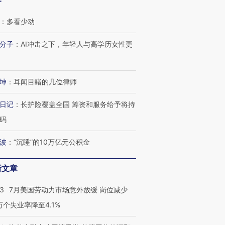
客
：
多看少动
分子
：
AI冲击之下，年轻人与高学历女性更
坤
：
耳闻目睹的几位律师
日记
：
长护险覆盖全国 筹资和服务给予将持
码
波
：
“沉睡”的10万亿元公积金
新文章
43
7月美国劳动力市场意外放缓 岗位减少
3万个失业率降至4.1%