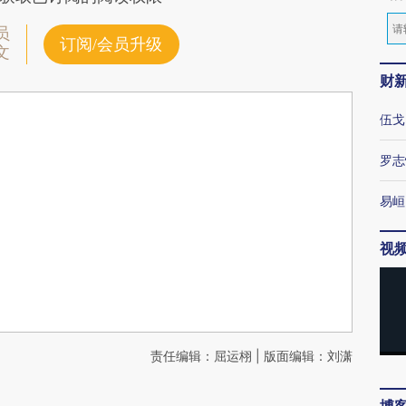
员
订阅/会员升级
文
财
伍戈
罗志
易峘
视
责任编辑：屈运栩 | 版面编辑：刘潇