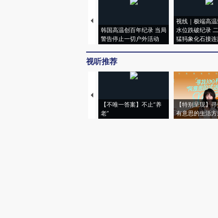
视线｜极端高温
韩国高温创百年纪录 当局
水位跌破纪录 
警告停止一切户外活动
猛犸象化石接连
视听推荐
【不唯一答案】不止“养
【特别呈现】寻
老”
有意思的生活方