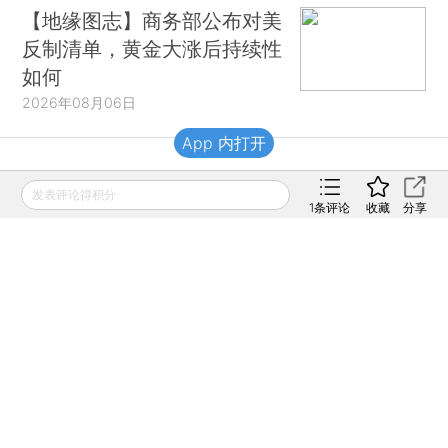
【地缘图志】商务部公布对美
反制清单，黄金大涨后持续性
如何
2026年08月06日
App 内打开
财新移动
发表评论得积分
1
条评论
收藏
分享
财新
财新周刊
Caixin
登录
网页版
订阅电邮
|
|
Copyright 财新网 All Rights Reserved