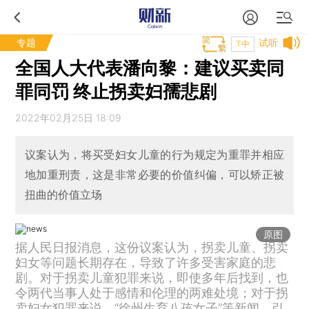
专题
试听
T中
全国人大代表潘向黎：建议买卖同
罪同罚 终止拐卖妇孺悲剧
2022年02月25日 18:09
议案认为，将买受妇女儿童的行为规定为重罪并相应
地加重刑责，这是非常必要的价值纠偏，可以矫正被
扭曲的价值立场
原图
据人民日报消息，这份议案认为，拐卖儿童、拐卖
妇女等问题长期存在，导致了许多受害家庭的悲
剧。对于拐卖儿童犯罪来说，即使多年后找到，也
令两代当事人处于感情和伦理的两难处境；对于拐
卖妇女犯罪来说，“徐州生育八孩女子”等新闻，引