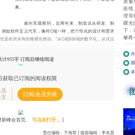
质量
象。
疫情
理等
曙光
曲向军观察到，近两年来，制造业从研发、制
下，
，例如软件定义汽车，像对C端一样，把个性化的设计和需求
够再
也是前所未有的规模化推动。“从C端到B端的数字化，从试点
”
兴
共计955字 订阅后继续阅读
国
卓
后获取已订阅的阅读权限
会员
订阅/会员升级
全文
财新峰会首页。
可点此打开
。]
责任编辑：于海荣 | 版面编辑：李东昊