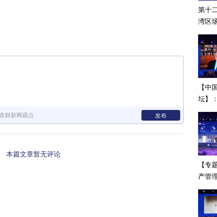
第十
湾区
行时
【中国
坛】：
续新
表财新网观点
发布
本篇文章暂无评论
【专
产管