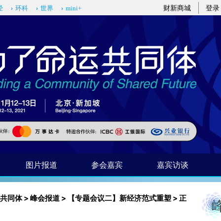
财新商城
登录
经
环科
世界
mini+
图片报道
参会嘉宾
嘉宾访谈
共同体
>
峰会报道
>
【专题会议二】新经济范式重塑
>
正