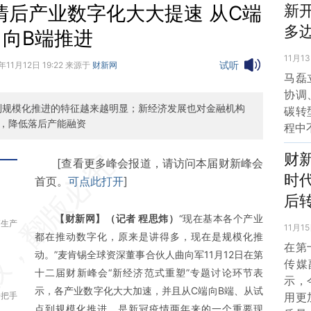
情后产业数字化大大提速 从C端
新
多
向B端推进
11月13
试听
1年11月12日 19:22 来源于
财新网
马磊
协调
到规模化推进的特征越来越明显；新经济发展也对金融机构
碳转
，降低落后产能融资
程中
财
[查看更多峰会报道，请访问本届财新峰会
时
首页。
可点此打开
]
后转
【财新网】（记者 程思炜）
“现在基本各个产业
高生产
11月15
都在推动数字化，原来是讲得多，现在是规模化推
在第
动。”麦肯锡全球资深董事合伙人曲向军11月12日在第
传媒
十二届财新峰会“新经济范式重塑”专题讨论环节表
示，
示，各产业数字化大大加速，并且从C端向B端、从试
一把手
用更
点到规模化推进，是新冠疫情两年来的一个重要现