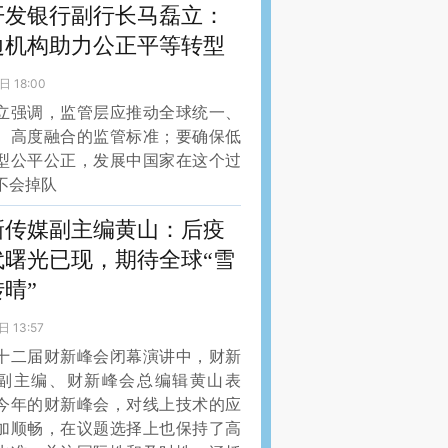
开发银行副行长马磊立：
边机构助力公正平等转型
日 18:00
立强调，监管层应推动全球统一、
、高度融合的监管标准；要确保低
型公平公正，发展中国家在这个过
不会掉队
新传媒副主编黄山：后疫
代曙光已现，期待全球“雪
晴”
日 13:57
十二届财新峰会闭幕演讲中，财新
副主编、财新峰会总编辑黄山表
今年的财新峰会，对线上技术的应
加顺畅，在议题选择上也保持了高