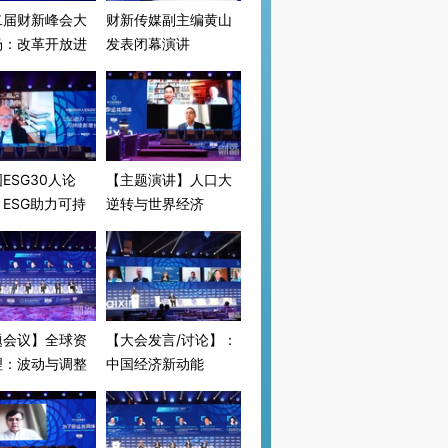
二届财新峰会大
财新传媒副主编黄山
场：改革开放进
发表闭幕演讲
ESG30人论
【主题演讲】人口大
ESG助力可持
逆转与世界经济
增长
题会议】全球资
【大会发言/讨论】：
理：波动与调整
中国经济新动能