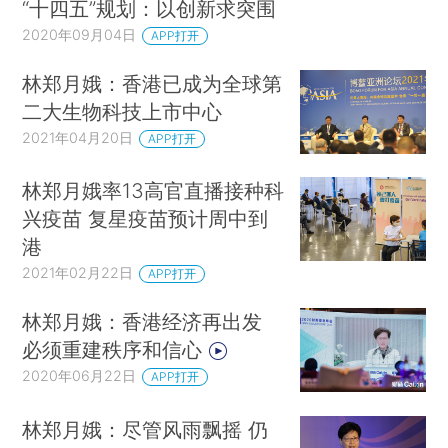
“十四五”规划：以创新求突围
2020年09月04日
APP打开
林郑月娥：香港已成为全球第
二大生物科技上市中心
2021年04月20日
APP打开
林郑月娥率13高官直播接种科
兴疫苗 复星疫苗预计周中到
港
2021年02月22日
APP打开
林郑月娥：香港经济再出发
必须重建秩序和信心
2020年06月22日
APP打开
林郑月娥：尽管风雨飘摇 仍