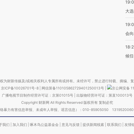
19:
大选
19:0
会向
18:
候任
权为财新传媒及/或相关权利人专属所有或持有。未经许可，禁止进行转载、摘编、
京ICP备10026701号-8
|
网信算备110105862729401250013号
|
京公网安备 11
广播电视节目制作经营许可证：京第01015号
|
出版物经营许可证：第直100013号
Copyright 财新网 All Rights Reserved 版权所有 复制必究
害信息举报、未成年人举报、谣言信息）：010-85905050 13195200605 举报邮
于我们
|
加入我们
|
啄木鸟公益基金会
|
意见与反馈
|
提供新闻线索
|
联系我们
|
友情