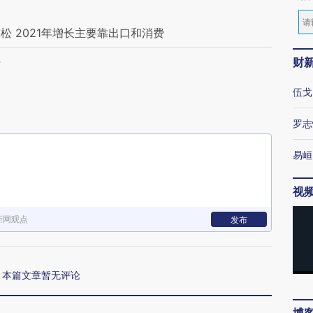
 2021年增长主要靠出口和消费
决
财
伍戈
罗志
易峘
视
新网观点
发布
本篇文章暂无评论