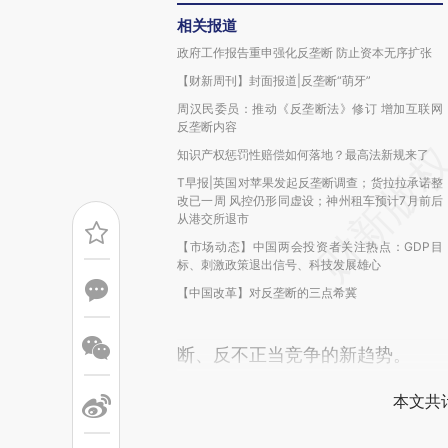
相关报道
政府工作报告重申强化反垄断 防止资本无序扩张
【财新周刊】封面报道|反垄断“萌牙”
周汉民委员：推动《反垄断法》修订 增加互联网
反垄断内容
知识产权惩罚性赔偿如何落地？最高法新规来了
T早报|英国对苹果发起反垄断调查；货拉拉承诺整
改已一周 风控仍形同虚设；神州租车预计7月前后
从港交所退市
【市场动态】中国两会投资者关注热点：GDP目
标、刺激政策退出信号、科技发展雄心
【中国改革】对反垄断的三点希冀
断、反不正当竞争的新趋势。
本文共计