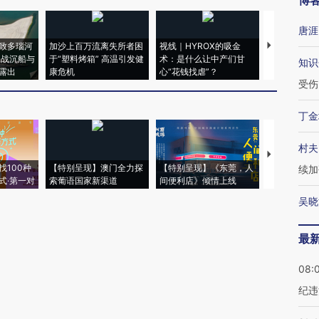
博
唐涯
致多瑙河
加沙上百万流离失所者困
视线｜HYROX的吸金
马航飞行员
二战沉船与
于“塑料烤箱” 高温引发健
术：是什么让中产们甘
粒摇头丸 尿
知识
露出
康危机
心“花钱找虐”？
毒品
受伤
丁金
村夫
【推广】走
找100种
【特别呈现】澳门全力探
【特别呈现】《东莞，人
会，让数智科
续加
式·第一对
索葡语国家新渠道
间便利店》倾情上线
业
吴晓
最
08:
纪违