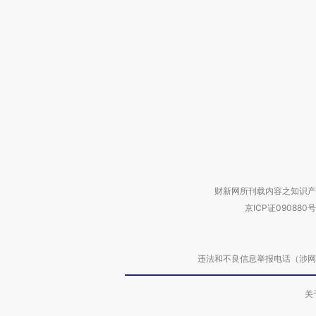
财新网所刊载内容之知识产
京ICP证090880号
违法和不良信息举报电话（涉网络暴力有
关