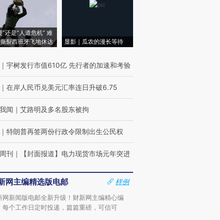
侵”还是“人道危机” 难
撕裂西班牙飞地休达
显影｜瓜农的漫长等待
｜
宇树发行市值610亿 先行者的加速和考验
｜
在岸人民币兑美元汇率连日升破6.75
我闻
｜
艾路明及多名股东被拘
｜
特朗普再签两份行政令限制出生公民权
周刊
｜
【封面报道】电力现货市场元年突进
新网主编精选版电邮
样例
新网新闻版电邮全新升级！财新网主编精心编
，每个工作日定时投递，篇篇重磅，可信可
。