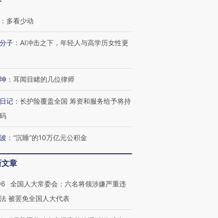
客
：
多看少动
跨国走私7万
视线｜被称为“蟑螂”的印
视线｜“入侵”还是“人道危
检体内含3种
度Z世代 用街头抗争将教
机”？难民潮撕裂西班牙
秘鲁纳斯
分子
：
AI冲击之下，年轻人与高学历女性更
育部长拱下台
飞地休达
13人遇难
坤
：
耳闻目睹的几位律师
日记
：
长护险覆盖全国 筹资和服务给予将持
进第四届链博
【商旅对话】华住集团
技“链”接产
【特别呈现】寻找100种
CFO：不靠规模取胜，华
【特别呈
码
有意思的生活方式·第三对
住三大增长引擎是什么？
有意思的
波
：
“沉睡”的10万亿元公积金
新文章
06
全国人大常委会：六名将领涉嫌严重违
法 被罢免全国人大代表