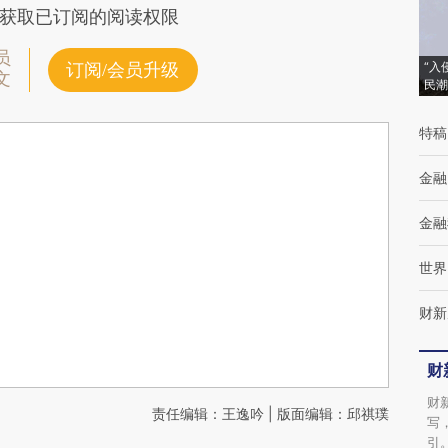
获取已订阅的阅读权限
员
“入
订阅/会员升级
文
民潮
特稿
金融
金融
世界
财新
财
财
责任编辑：王逸吟 | 版面编辑：邱祺璞
写
引