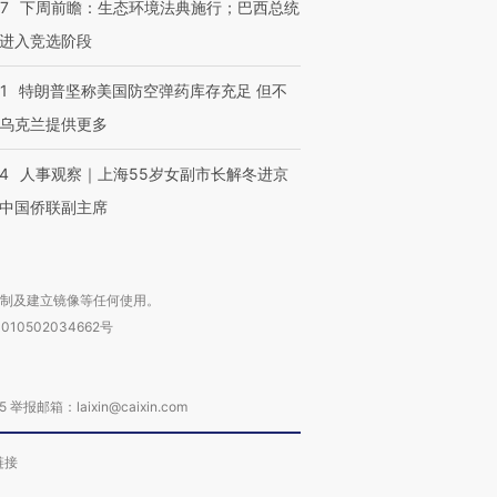
07
下周前瞻：生态环境法典施行；巴西总统
进入竞选阶段
1
特朗普坚称美国防空弹药库存充足 但不
乌克兰提供更多
24
人事观察｜上海55岁女副市长解冬进京
中国侨联副主席
复制及建立镜像等任何使用。
010502034662号
箱：laixin@caixin.com
链接