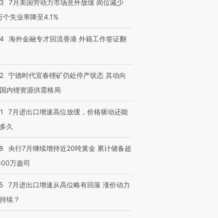
43
7月美国劳动力市场意外放缓 岗位减少
3万个失业率降至4.1%
14
海外金融专才回流香港 外籍工作签证翻
2
宁德时代宜春锂矿仍处停产状态 其动向
国内锂资源供需格局
1
7月进出口增速高位放缓，价格驱动还能
多久
8
央行7月继续增持近20吨黄金 累计储备超
600万盎司
5
7月进出口增速从高位略有回落 涨价动力
持续？