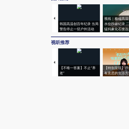
视线｜极端高温
韩国高温创百年纪录 当局
水位跌破纪录 
警告停止一切户外活动
猛犸象化石接连
视听推荐
【不唯一答案】不止“养
【特别呈现】寻
老”
有意思的生活方