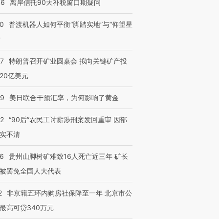
46
离岸信托90天补税窗口期疑问
00
普渡机器人如何平衡“脚踏实地”与“仰望星
？
57
特朗普召开矿业圆桌会 拟向关键矿产投
”还是“人道危
湖北宜昌局部短时降雨
哈尔滨遭遇短时极端强降
20亿美元
撕裂西班牙
128毫米 紧急转移近
雨 3小时累计雨量超80毫
秘鲁纳斯
4000人
米
13人遇难
09
美日联合干预汇率，为何影响了黄金
32
“90后”农民工讨薪涉刑案发回重审 因部
实不清
进第四届链博
【商旅对话】华住集团
技“链”接产
【特别呈现】寻找100种
CFO：不靠规模取胜，华
【特别呈
36
贵州山脚树矿难致16人死亡近三年 矿长
有意思的生活方式·第三对
住三大增长引擎是什么？
有意思的
被罢免全国人大代表
2
非京籍五环内购房社保降至一年 北京市公
最高可贷340万元