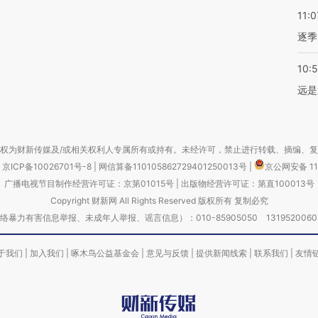
11:0
逐季
10:
远是
权为财新传媒及/或相关权利人专属所有或持有。未经许可，禁止进行转载、摘编、
京ICP备10026701号-8
|
网信算备110105862729401250013号
|
京公网安备 11
广播电视节目制作经营许可证：京第01015号
|
出版物经营许可证：第直100013号
Copyright 财新网 All Rights Reserved 版权所有 复制必究
害信息举报、未成年人举报、谣言信息）：010-85905050 13195200605 举报邮
于我们
|
加入我们
|
啄木鸟公益基金会
|
意见与反馈
|
提供新闻线索
|
联系我们
|
友情