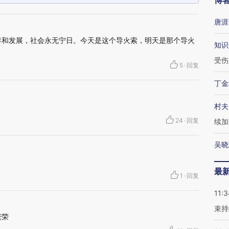
博
唐涯
生存和发展，社会永无宁日。今天是这个导火索，明天是那个导火
知识
受伤
5
·
回复
丁金
村夫
24
·
回复
续加
吴晓
最
1
·
回复
11:3
束持
繁荣