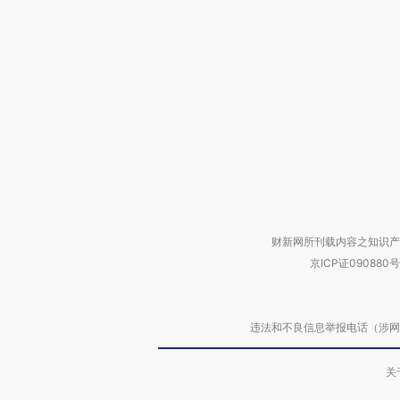
财新网所刊载内容之知识产
京ICP证090880号
违法和不良信息举报电话（涉网络暴力有
关