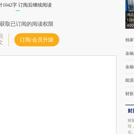
1042字 订阅后继续阅读
湖北
12
获取已订阅的阅读权限
40
员
订阅/会员升级
独家
文
金融
金融
能源
财新
财
财
写
引