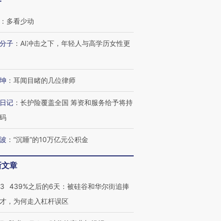
客
：
多看少动
分子
：
AI冲击之下，年轻人与高学历女性更
OX的吸金
马航飞行员跨国走私7万
视线｜被称为“蟑螂”的印
让中产们甘
粒摇头丸 尿检体内含3种
度Z世代 用街头抗争将教
秘鲁纳斯
坤
：
耳闻目睹的几位律师
”？
毒品
育部长拱下台
13人遇难
日记
：
长护险覆盖全国 筹资和服务给予将持
码
进第四届链博
【商旅对话】华住集团
波
：
“沉睡”的10万亿元公积金
技“链”接产
【特别呈现】寻找100种
CFO：不靠规模取胜，华
【特别呈
有意思的生活方式·第三对
住三大增长引擎是什么？
有意思的
新文章
53
439%之后的6天：被硅谷和华尔街追捧
才，为何走入杠杆误区