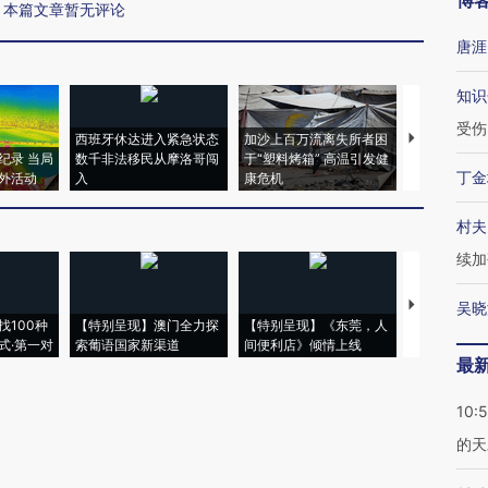
博
本篇文章暂无评论
唐涯
知识
受伤
西班牙休达进入紧急状态
加沙上百万流离失所者困
视线｜HYR
纪录 当局
数千非法移民从摩洛哥闯
于“塑料烤箱” 高温引发健
术：是什么
丁金
外活动
入
康危机
心“花钱找虐
村夫
续加
【推广】走
吴晓
找100种
【特别呈现】澳门全力探
【特别呈现】《东莞，人
会，让数智科
式·第一对
索葡语国家新渠道
间便利店》倾情上线
业
最
10:
的天