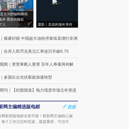
宜昌局部短时降雨
8毫米 紧急转移近
00人
显影｜瓜农的漫长等待
｜
规避封锁 中国超大油轮停靠埃及绕行非洲
｜
在岸人民币兑美元汇率连日升破6.75
我闻
｜
资管掌舵人更替 百年人寿僵局何解
｜
多国出台光伏新政加速转型
周刊
｜
【封面报道】电力现货市场元年突进
新网主编精选版电邮
样例
新网新闻版电邮全新升级！财新网主编精心编
，每个工作日定时投递，篇篇重磅，可信可
。