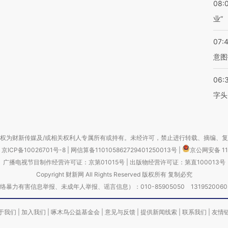
08:
业”
07:
意图
06:
字头
权为财新传媒及/或相关权利人专属所有或持有。未经许可，禁止进行转载、摘编、
京ICP备10026701号-8
|
网信算备110105862729401250013号
|
京公网安备 11
广播电视节目制作经营许可证：京第01015号
|
出版物经营许可证：第直100013号
Copyright 财新网 All Rights Reserved 版权所有 复制必究
害信息举报、未成年人举报、谣言信息）：010-85905050 13195200605 举报邮
于我们
|
加入我们
|
啄木鸟公益基金会
|
意见与反馈
|
提供新闻线索
|
联系我们
|
友情