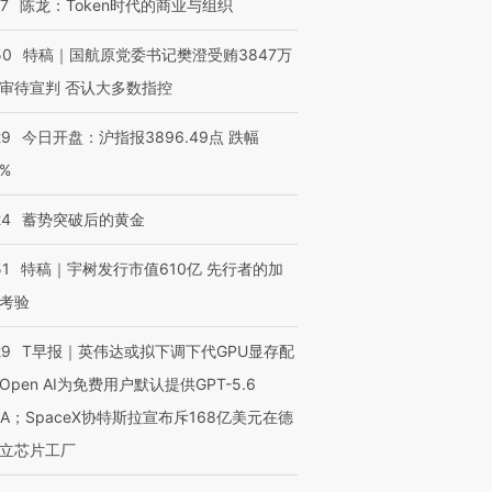
07
陈龙：Token时代的商业与组织
50
特稿｜国航原党委书记樊澄受贿3847万
审待宣判 否认大多数指控
29
今日开盘：沪指报3896.49点 跌幅
0%
24
蓄势突破后的黄金
51
特稿｜宇树发行市值610亿 先行者的加
考验
29
T早报｜英伟达或拟下调下代GPU显存配
Open AI为免费用户默认提供GPT-5.6
NA；SpaceX协特斯拉宣布斥168亿美元在德
立芯片工厂