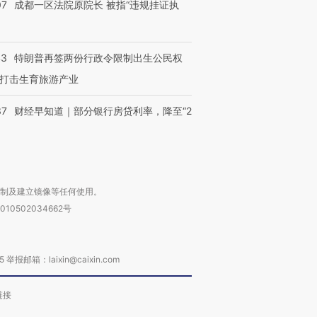
07
成都一区法院原院长 被指“违规挂证执
43
特朗普再签两份行政令限制出生公民权
打击生育旅游产业
37
财经早知道｜部分银行房贷利率，降至“2
复制及建立镜像等任何使用。
010502034662号
箱：laixin@caixin.com
链接