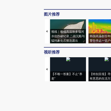
图片推荐
视线｜极端高温致多瑙河
水位跌破纪录 二战沉船与
韩国高温创百年
猛犸象化石接连露出
警告停止一切户
视听推荐
【不唯一答案】不止“养
【特别呈现】寻
老”
有意思的生活方