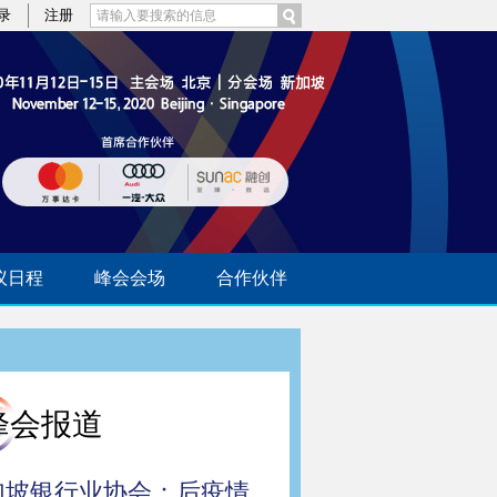
录
注册
议日程
峰会会场
合作伙伴
峰会报道
加坡银行业协会：后疫情