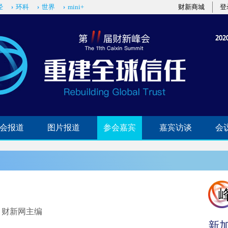
经
环科
世界
mini+
财新商城
登
会报道
图片报道
参会嘉宾
嘉宾访谈
会
、财新网主编
新