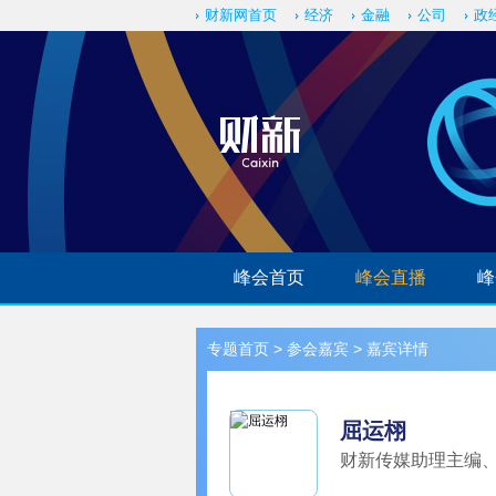
财新网首页
经济
金融
公司
政
峰会首页
峰会直播
峰
专题首页
>
参会嘉宾
> 嘉宾详情
屈运栩
财新传媒助理主编