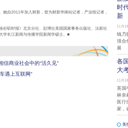
时
自2011年加入财新，曾为财新华南站记者，产业组记者，
新
11月19
杉矶时报》北京分社、彭博社美国国家事务出版社、法新社
钱乃
大学长江新闻与传播学院新闻学硕士。■
强合
展
各
相信商业社会中的“活久见”
大
车遇上互联网”
11月18
英国
林奈
医疗
家，
美