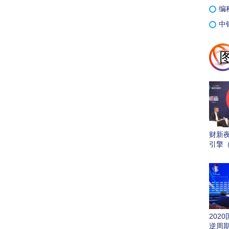
编
中
财新
引擎
202
逆周