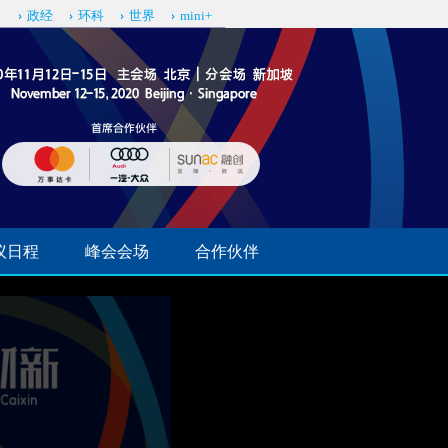
司
政经
环科
世界
mini+
议日程
峰会会场
合作伙伴