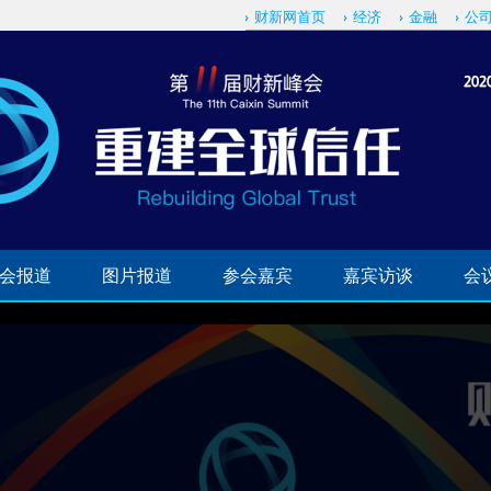
财新网首页
经济
金融
公
会报道
图片报道
参会嘉宾
嘉宾访谈
会