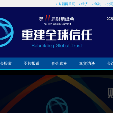
财新网首页
经济
金融
公
会报道
图片报道
参会嘉宾
嘉宾访谈
会