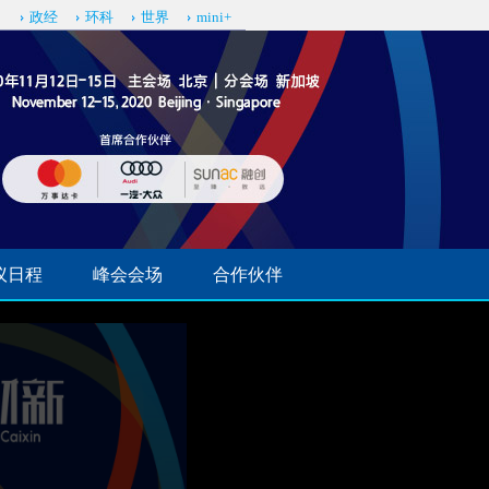
司
政经
环科
世界
mini+
议日程
峰会会场
合作伙伴