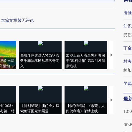
博
唐涯
本篇文章暂无评论
知识
受伤
丁金
西班牙休达进入紧急状态
加沙上百万流离失所者困
视线｜HYR
纪录 当局
数千非法移民从摩洛哥闯
于“塑料烤箱” 高温引发健
术：是什么
村夫
外活动
入
康危机
心“花钱找虐
续加
吴晓
最
【推广】走
找100种
【特别呈现】澳门全力探
【特别呈现】《东莞，人
会，让数智科
式·第一对
索葡语国家新渠道
间便利店》倾情上线
业
10:
09: