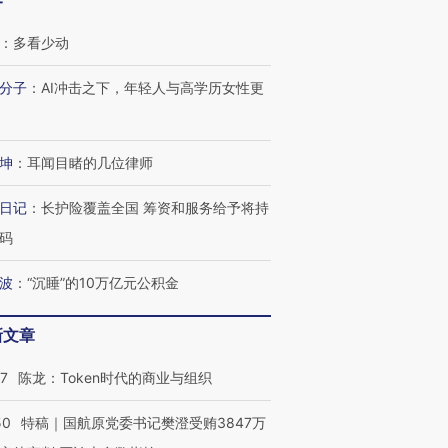
客
：
多看少动
分子
：
AI冲击之下，年轻人与高学历女性更
坤
：
耳闻目睹的几位律师
OX的吸金
马航飞行员跨国走私7万
视线｜被称为“蟑螂”的印
让中产们甘
粒摇头丸 尿检体内含3种
度Z世代 用街头抗争将教
秘鲁纳斯
日记
：
长护险覆盖全国 筹资和服务给予将持
”？
毒品
育部长拱下台
13人遇难
码
波
：
“沉睡”的10万亿元公积金
新文章
进第四届链博
【商旅对话】华住集团
技“链”接产
【特别呈现】寻找100种
CFO：不靠规模取胜，华
【特别呈
07
陈龙：Token时代的商业与组织
有意思的生活方式·第三对
住三大增长引擎是什么？
有意思的
50
特稿｜国航原党委书记樊澄受贿3847万