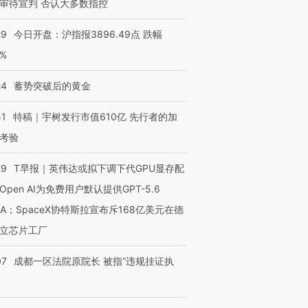
审待宣判 否认大多数指控
29
今日开盘：沪指报3896.49点 跌幅
0%
24
蓄势突破后的黄金
51
特稿｜宇树发行市值610亿 先行者的加
考验
29
T早报｜英伟达或拟下调下代GPU显存配
Open AI为免费用户默认提供GPT-5.6
NA；SpaceX协特斯拉宣布斥168亿美元在德
立芯片工厂
07
成都一区法院原院长 被指“违规挂证执