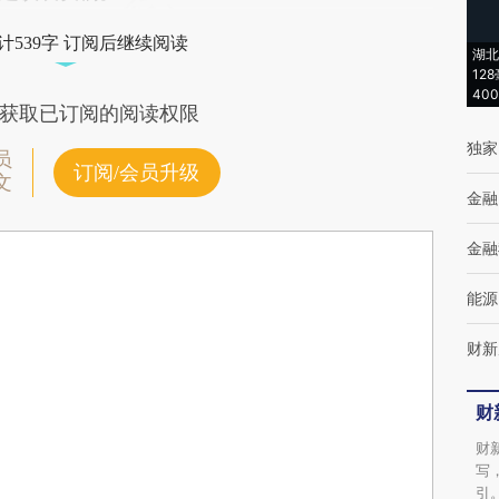
计539字 订阅后继续阅读
湖北
12
40
获取已订阅的阅读权限
独家
员
订阅/会员升级
文
金融
金融
能源
财新
财
财
写
引