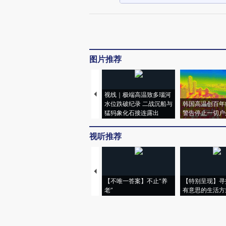
图片推荐
视线｜极端高温致多瑙河
水位跌破纪录 二战沉船与
韩国高温创百年
猛犸象化石接连露出
警告停止一切户
视听推荐
【不唯一答案】不止“养
【特别呈现】寻
老”
有意思的生活方