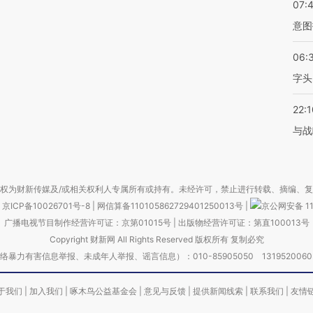
07:
意图
06:
字头
22:1
与战
权为财新传媒及/或相关权利人专属所有或持有。未经许可，禁止进行转载、摘编、
京ICP备10026701号-8
|
网信算备110105862729401250013号
|
京公网安备 11
广播电视节目制作经营许可证：京第01015号
|
出版物经营许可证：第直100013号
Copyright 财新网 All Rights Reserved 版权所有 复制必究
害信息举报、未成年人举报、谣言信息）：010-85905050 13195200605 举报邮
于我们
|
加入我们
|
啄木鸟公益基金会
|
意见与反馈
|
提供新闻线索
|
联系我们
|
友情