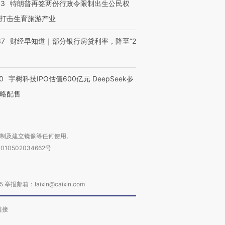
43
特朗普再签两份行政令限制出生公民权
打击生育旅游产业
37
财经早知道｜部分银行房贷利率，降至“2
0
宇树科技IPO估值600亿元 DeepSeek参
略配售
复制及建立镜像等任何使用。
010502034662号
箱：laixin@caixin.com
链接