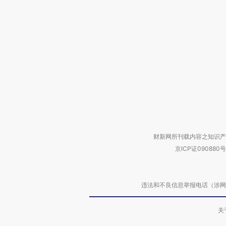
财新网所刊载内容之知识产
京ICP证090880号
违法和不良信息举报电话（涉网络暴力有
关