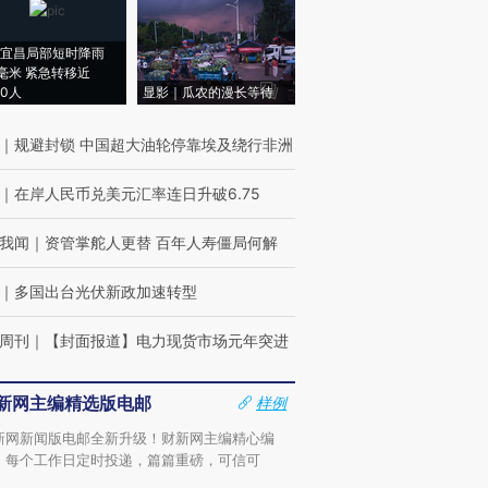
宜昌局部短时降雨
8毫米 紧急转移近
00人
显影｜瓜农的漫长等待
｜
规避封锁 中国超大油轮停靠埃及绕行非洲
｜
在岸人民币兑美元汇率连日升破6.75
我闻
｜
资管掌舵人更替 百年人寿僵局何解
｜
多国出台光伏新政加速转型
周刊
｜
【封面报道】电力现货市场元年突进
新网主编精选版电邮
样例
新网新闻版电邮全新升级！财新网主编精心编
，每个工作日定时投递，篇篇重磅，可信可
。