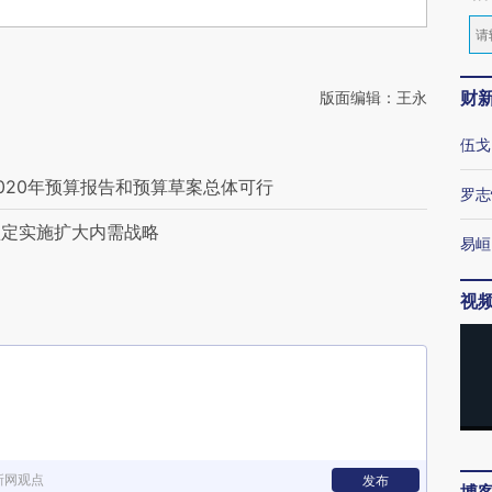
财
版面编辑：王永
伍戈
020年预算报告和预算草案总体可行
罗志
坚定实施扩大内需战略
易峘
视
新网观点
发布