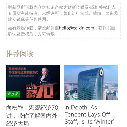
财新网所刊载内容之知识产权为财新传媒及/或相关权利人
专属所有或持有。未经许可，禁止进行转载、摘编、复制及
建立镜像等任何使用。
如有意愿转载，请发邮件至
hello@caixin.com
，获得书面
确认及授权后，方可转载。
推荐阅读
私房课
In Depth: As
向松祚：宏观经济70
Tencent Lays Off
讲，带你了解国内外
Staff, Is Its ‘Winter’
经济大局