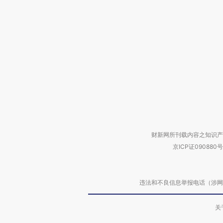
财新网所刊载内容之知识产
京ICP证090880号
违法和不良信息举报电话（涉网络暴力有
关