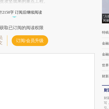
贫攻坚成果的重点工程。
2150字 订阅后继续阅读
“入
民潮
获取已订阅的阅读权限
特稿
员
订阅/会员升级
文
金融
金融
世界
财新
财
财
写
引