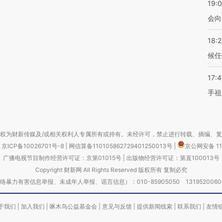
19:0
会向
18:
候任
17:
手祖
权为财新传媒及/或相关权利人专属所有或持有。未经许可，禁止进行转载、摘编、
京ICP备10026701号-8
|
网信算备110105862729401250013号
|
京公网安备 11
广播电视节目制作经营许可证：京第01015号
|
出版物经营许可证：第直100013号
Copyright 财新网 All Rights Reserved 版权所有 复制必究
害信息举报、未成年人举报、谣言信息）：010-85905050 13195200605 举报邮
于我们
|
加入我们
|
啄木鸟公益基金会
|
意见与反馈
|
提供新闻线索
|
联系我们
|
友情