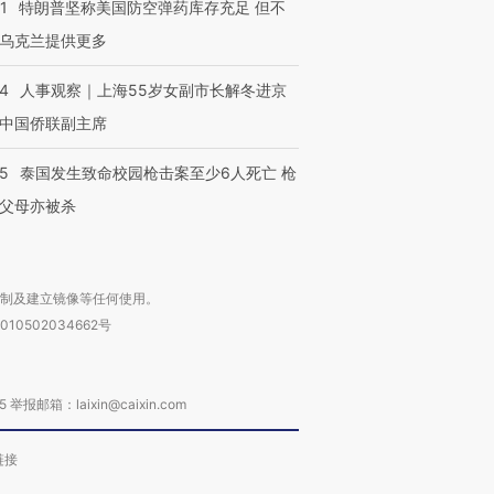
1
特朗普坚称美国防空弹药库存充足 但不
乌克兰提供更多
24
人事观察｜上海55岁女副市长解冬进京
中国侨联副主席
45
泰国发生致命校园枪击案至少6人死亡 枪
父母亦被杀
复制及建立镜像等任何使用。
010502034662号
箱：laixin@caixin.com
链接