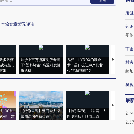
博
新网观点
发布
唐涯
本篇文章暂无评论
知识
受伤
丁金
致多瑙河
加沙上百万流离失所者困
视线｜HYROX的吸金
马航飞行员
村夫
二战沉船与
于“塑料烤箱” 高温引发健
术：是什么让中产们甘
粒摇头丸 尿
露出
康危机
心“花钱找虐”？
毒品
续加
吴晓
最
【推广】走
找100种
【特别呈现】澳门全力探
【特别呈现】《东莞，人
会，让数智科
21:
式·第一对
索葡语国家新渠道
间便利店》倾情上线
业
2.