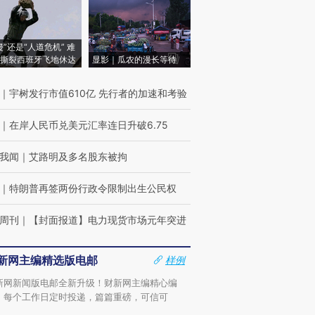
侵”还是“人道危机” 难
撕裂西班牙飞地休达
显影｜瓜农的漫长等待
｜
宇树发行市值610亿 先行者的加速和考验
｜
在岸人民币兑美元汇率连日升破6.75
我闻
｜
艾路明及多名股东被拘
｜
特朗普再签两份行政令限制出生公民权
周刊
｜
【封面报道】电力现货市场元年突进
新网主编精选版电邮
样例
新网新闻版电邮全新升级！财新网主编精心编
，每个工作日定时投递，篇篇重磅，可信可
。