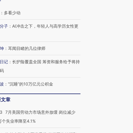
客
：
多看少动
分子
：
AI冲击之下，年轻人与高学历女性更
坤
：
耳闻目睹的几位律师
跨国走私7万
视线｜被称为“蟑螂”的印
视线｜“入侵”还是“人道危
日记
：
长护险覆盖全国 筹资和服务给予将持
检体内含3种
度Z世代 用街头抗争将教
机”？难民潮撕裂西班牙
秘鲁纳斯
育部长拱下台
飞地休达
13人遇难
码
波
：
“沉睡”的10万亿元公积金
新文章
进第四届链博
【商旅对话】华住集团
技“链”接产
【特别呈现】寻找100种
CFO：不靠规模取胜，华
【特别呈
43
7月美国劳动力市场意外放缓 岗位减少
有意思的生活方式·第三对
住三大增长引擎是什么？
有意思的
3万个失业率降至4.1%