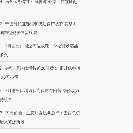
14
海外金融专才回流香港 外籍工作签证翻
2
宁德时代宜春锂矿仍处停产状态 其动向
国内锂资源供需格局
1
7月进出口增速高位放缓，价格驱动还能
多久
8
央行7月继续增持近20吨黄金 累计储备超
600万盎司
5
7月进出口增速从高位略有回落 涨价动力
持续？
07
下周前瞻：生态环境法典施行；巴西总统
进入竞选阶段