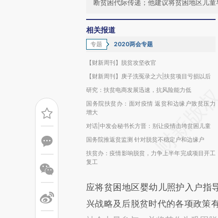
断贫困代际传递；他建议将贫困地区儿童
相关报道
专题
2020两会专题
【财新周刊】脱贫攻坚收官
【财新周刊】庚子洗冤录之六|扶贫项目亏损以后
研究：扶贫电商发展迅速，抗风险能力低
国务院扶贫办：面对疫情 返贫和边缘户致贫压力
增大
对话|中发会秘书长方晋：别让疫情击垮贫困儿童
国务院推返贫监测 针对脱贫不稳定户和边缘户
扶贫办：疫情影响脱贫，力争上半年完成项目开工
复工
应将贫困地区婴幼儿照护入户指导
兴战略及后脱贫时代的各项政策