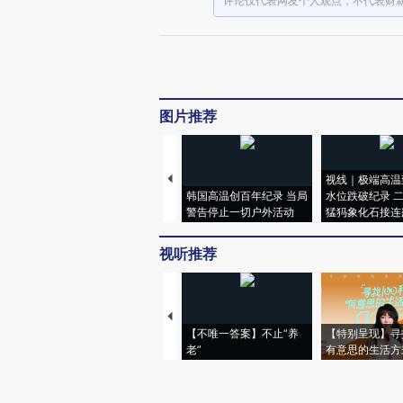
评论仅代表网友个人观点，不代表财
图片推荐
视线｜极端高温
韩国高温创百年纪录 当局
水位跌破纪录 
警告停止一切户外活动
猛犸象化石接连
视听推荐
【不唯一答案】不止“养
【特别呈现】寻
老”
有意思的生活方