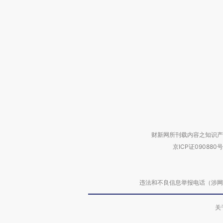
财新网所刊载内容之知识产
京ICP证090880号
违法和不良信息举报电话（涉网络暴力有
关