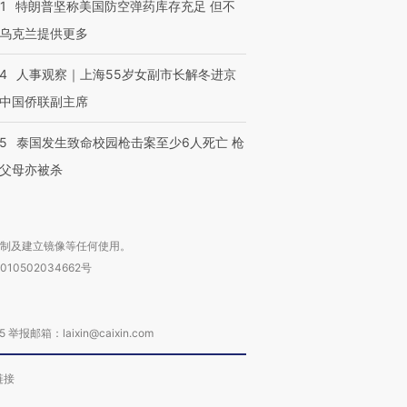
1
特朗普坚称美国防空弹药库存充足 但不
乌克兰提供更多
24
人事观察｜上海55岁女副市长解冬进京
中国侨联副主席
45
泰国发生致命校园枪击案至少6人死亡 枪
父母亦被杀
复制及建立镜像等任何使用。
010502034662号
箱：laixin@caixin.com
链接