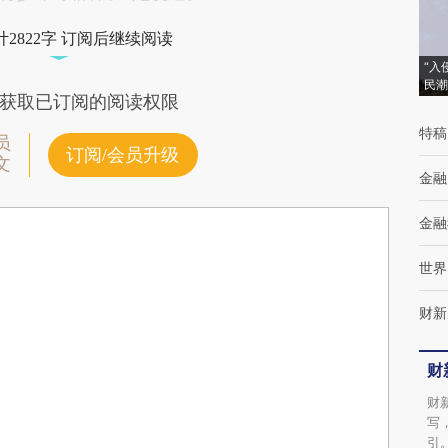
2822字 订阅后继续阅读
“入
民潮
获取已订阅的阅读权限
特稿
员
订阅/会员升级
文
金融
金融
世界
财新
财
财
写
引