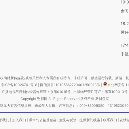
19:0
会向
18:
候任
17:
手祖
权为财新传媒及/或相关权利人专属所有或持有。未经许可，禁止进行转载、摘编、
京ICP备10026701号-8
|
网信算备110105862729401250013号
|
京公网安备 11
广播电视节目制作经营许可证：京第01015号
|
出版物经营许可证：第直100013号
Copyright 财新网 All Rights Reserved 版权所有 复制必究
害信息举报、未成年人举报、谣言信息）：010-85905050 13195200605 举报邮
于我们
|
加入我们
|
啄木鸟公益基金会
|
意见与反馈
|
提供新闻线索
|
联系我们
|
友情