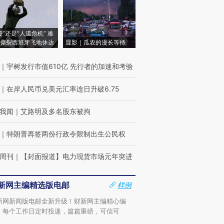
侵”还是“人道危机” 难
撕裂西班牙飞地休达
显影｜瓜农的漫长等待
｜
宇树发行市值610亿 先行者的加速和考验
｜
在岸人民币兑美元汇率连日升破6.75
我闻
｜
艾路明及多名股东被拘
｜
特朗普再签两份行政令限制出生公民权
周刊
｜
【封面报道】电力现货市场元年突进
新网主编精选版电邮
样例
新网新闻版电邮全新升级！财新网主编精心编
，每个工作日定时投递，篇篇重磅，可信可
。