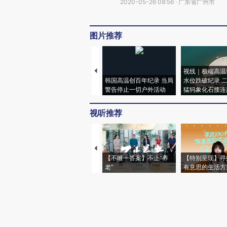
2020-05-26 08:56 · 广东省广州市
图片推荐
视线｜极端高温
韩国高温创百年纪录 当局
水位跌破纪录 
警告停止一切户外活动
猛犸象化石接连
视听推荐
【不唯一答案】不止“养
【特别呈现】寻
老”
有意思的生活方