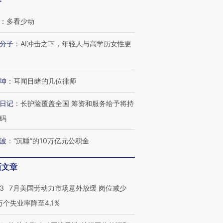
客
：
多看少动
分子
：
AI冲击之下，年轻人与高学历女性更
坤
：
耳闻目睹的几位律师
日记
：
长护险覆盖全国 筹资和服务给予将持
码
波
：
“沉睡”的10万亿元公积金
新文章
43
7月美国劳动力市场意外放缓 岗位减少
3万个失业率降至4.1%