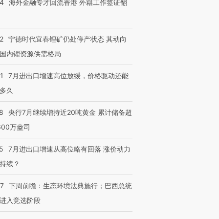
14
海外金融专才回流香港 外籍工作签证翻
2
宁德时代宜春锂矿仍处停产状态 其动向
国内锂资源供需格局
跨国走私7万
视线｜被称为“蟑螂”的印
视线｜“入侵”还是“人道危
1
7月进出口增速高位放缓，价格驱动还能
检体内含3种
度Z世代 用街头抗争将教
机”？难民潮撕裂西班牙
秘鲁纳斯
育部长拱下台
飞地休达
13人遇难
多久
8
央行7月继续增持近20吨黄金 累计储备超
600万盎司
进第四届链博
【商旅对话】华住集团
5
7月进出口增速从高位略有回落 涨价动力
技“链”接产
【特别呈现】寻找100种
CFO：不靠规模取胜，华
【特别呈
有意思的生活方式·第三对
住三大增长引擎是什么？
有意思的
持续？
07
下周前瞻：生态环境法典施行；巴西总统
进入竞选阶段