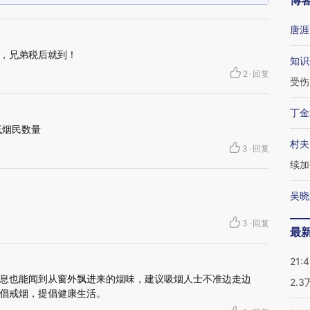
博
唐涯
，兄弟税后就到！
知识
2
·
回复
受伤
丁金
低烟民数量
村夫
3
·
回复
续加
吴晓
3
·
回复
最
21:
息也能闻到从窗外飘进来的烟味，建议吸烟人士不准边走边
2.
倡戒烟，提倡健康生活。