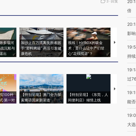
3
·
回复
20:
倍
20:1
影响
致多瑙河
加沙上百万流离失所者困
视线｜HYROX的吸金
马航飞行员
19:5
二战沉船与
于“塑料烤箱” 高温引发健
术：是什么让中产们甘
粒摇头丸 尿
露出
康危机
心“花钱找虐”？
毒品
持续
19:1
过7
【推广】走
19:1
找100种
【特别呈现】澳门全力探
【特别呈现】《东莞，人
会，让数智科
式·第一对
索葡语国家新渠道
间便利店》倾情上线
业
能否
19:
大选