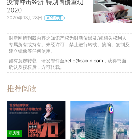
疫情冲击经济 特别国债重现
2020
2020年03月28日
APP打开
财新网所刊载内容之知识产权为财新传媒及/或相关权利人
专属所有或持有。未经许可，禁止进行转载、摘编、复制及
建立镜像等任何使用。
如有意愿转载，请发邮件至
hello@caixin.com
，获得书面
确认及授权后，方可转载。
推荐阅读
私房课