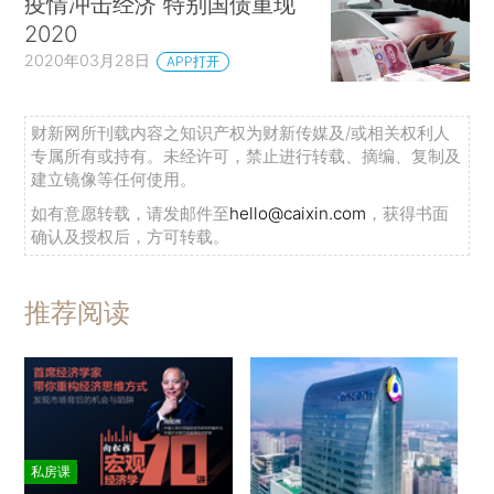
疫情冲击经济 特别国债重现
2020
2020年03月28日
APP打开
财新网所刊载内容之知识产权为财新传媒及/或相关权利人
专属所有或持有。未经许可，禁止进行转载、摘编、复制及
建立镜像等任何使用。
如有意愿转载，请发邮件至
hello@caixin.com
，获得书面
确认及授权后，方可转载。
推荐阅读
私房课