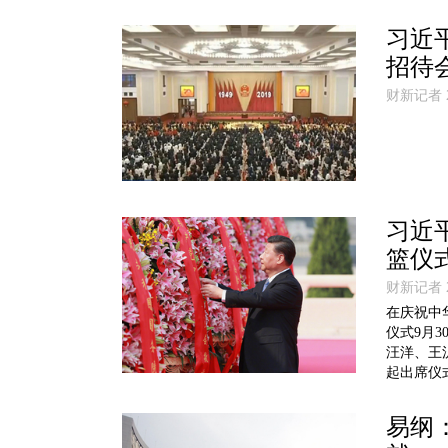
习近
招待
财新记者 20
习近
篮仪
财新记者 20
在庆祝中
仪式9月
汪洋、王
起出席仪
易纲