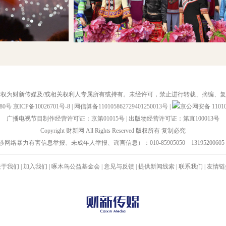
权为财新传媒及/或相关权利人专属所有或持有。未经许可，禁止进行转载、摘编、
880号
京ICP备10026701号-8
|
网信算备110105862729401250013号
|
京公网安备 110105
广播电视节目制作经营许可证：京第01015号
|
出版物经营许可证：第直100013号
Copyright 财新网 All Rights Reserved 版权所有 复制必究
力有害信息举报、未成年人举报、谣言信息）：010-85905050 13195200605 举报邮箱：
关于我们
|
加入我们
|
啄木鸟公益基金会
|
意见与反馈
|
提供新闻线索
|
联系我们
|
友情链