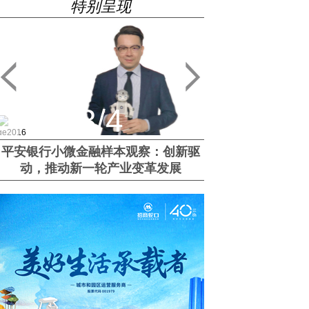
特别呈现
4
/
4
优必选科技周剑：扎根AI长期价值，
剑指“让智能机器人走进千家万户”