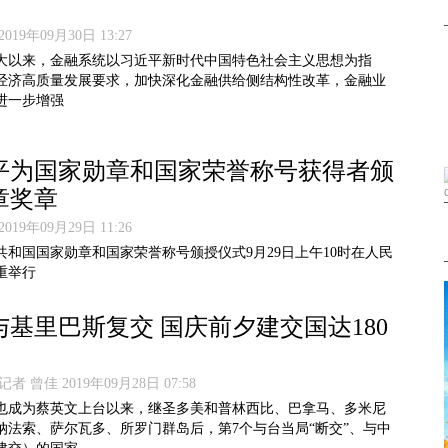
19年09月30日 13:27
大以来，金融系统以习近平新时代中国特色社会主义思想为指
经济高质量发展要求，加快深化金融供给侧结构性改革，金融业
进一步增强
平为国家勋章和国家荣誉称号获得者颁
章奖章
19年09月29日 11:26
共和国国家勋章和国家荣誉称号颁授仪式9月29日上午10时在人民
重举行
与基里巴斯复交 国庆前夕建交国达180
者 曾佳 2019年09月28日 07:58
也成为蔡英文上台以来，继圣多美和普林西比、巴拿马、多米尼
纳法索、萨尔瓦多、所罗门群岛后，第7个与台当局“断交”、与中