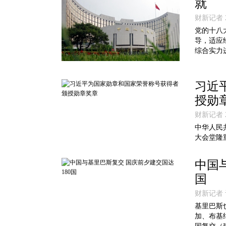
就
财新记者 20
党的十八
导，适应
综合实力
习近
授勋
财新记者 20
中华人民
大会堂隆
中国
国
财新记者 记
基里巴斯
加、布基