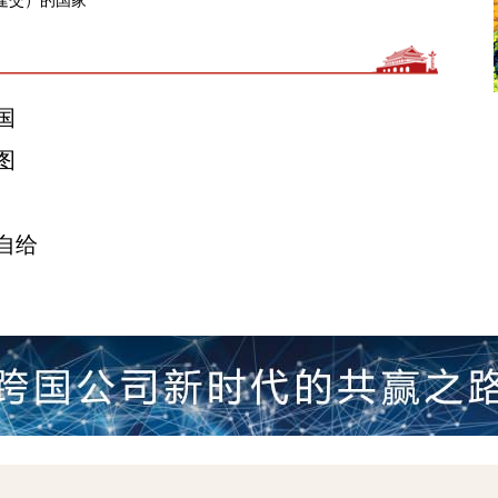
建交）的国家
国
图
自给