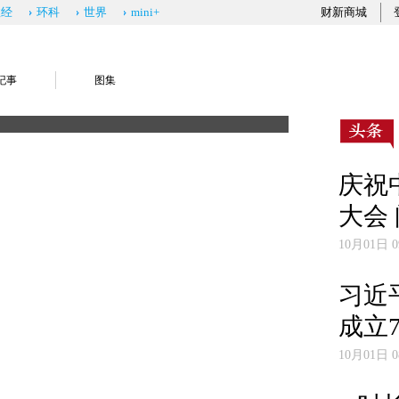
政经
环科
世界
mini+
财新商城
纪事
图集
新中国7
庆祝
大会
10月01日 0
习近
成立
10月01日 0