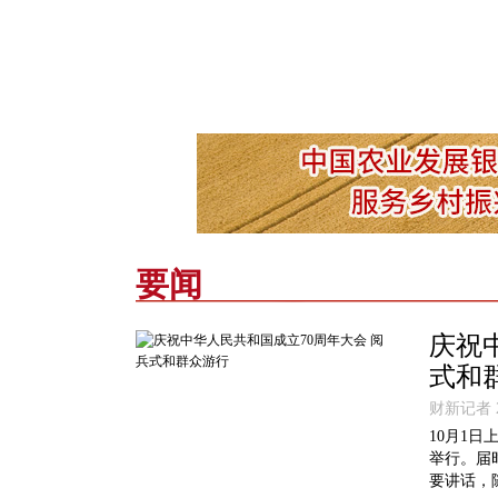
要闻
庆祝
式和
财新记者 20
10月1
举行。届
要讲话，