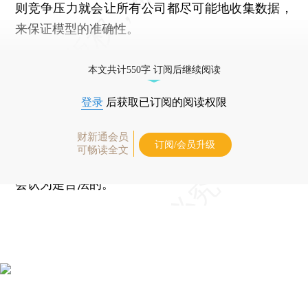
则竞争压力就会让所有公司都尽可能地收集数据，
来保证模型的准确性。
在位置信息上，黄建举例称，当用户从北京飞
本文共计550字 订阅后继续阅读
到深圳，运营商会发来短信欢迎来到深圳，APP上
会看到很多深圳本地广告的推送，一半以上的人认
登录
后获取已订阅的阅读权限
为这是可以接受的。但是，如果有一个APP每5分
财新通会员
钟一次、每天24小时追踪用户的位置，绘制轨迹曲
订阅/会员升级
可畅读全文
线，没有任何一个人会认为这是可以接受的，也不
会认为是合法的。