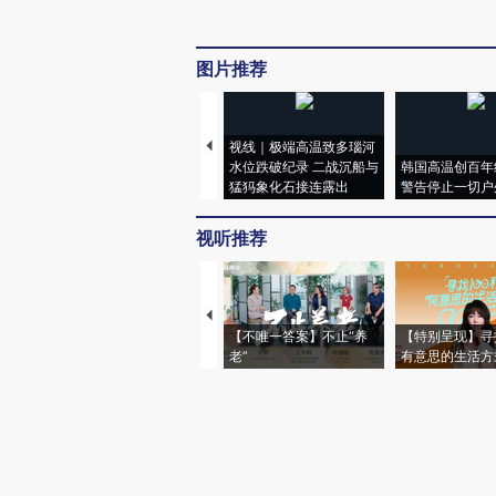
图片推荐
视线｜极端高温致多瑙河
水位跌破纪录 二战沉船与
韩国高温创百年
猛犸象化石接连露出
警告停止一切户
视听推荐
【不唯一答案】不止“养
【特别呈现】寻
老”
有意思的生活方