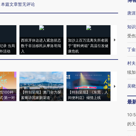
博
本篇文章暂无评论
唐涯
知识
受伤
西班牙休达进入紧急状态
加沙上百万流离失所者困
视线｜HYR
纪录 当局
数千非法移民从摩洛哥闯
于“塑料烤箱” 高温引发健
术：是什么
丁金
外活动
入
康危机
心“花钱找虐
村夫
续加
吴晓
【推广】走
找100种
【特别呈现】澳门全力探
【特别呈现】《东莞，人
会，让数智科
式·第一对
索葡语国家新渠道
间便利店》倾情上线
业
最
10:
的天