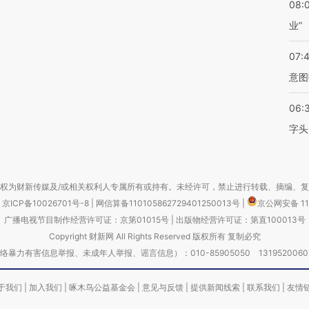
08:
业”
07:
意图
06:
字头
权为财新传媒及/或相关权利人专属所有或持有。未经许可，禁止进行转载、摘编、
京ICP备10026701号-8
|
网信算备110105862729401250013号
|
京公网安备 11
广播电视节目制作经营许可证：京第01015号
|
出版物经营许可证：第直100013号
Copyright 财新网 All Rights Reserved 版权所有 复制必究
害信息举报、未成年人举报、谣言信息）：010-85905050 13195200605 举报邮
于我们
|
加入我们
|
啄木鸟公益基金会
|
意见与反馈
|
提供新闻线索
|
联系我们
|
友情