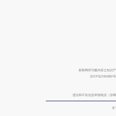
财新网所刊载内容之知识产
京ICP证090880号
违法和不良信息举报电话（涉网络暴力有
关