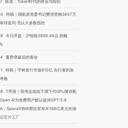
07
陈龙：Token时代的商业与组织
50
特稿｜国航原党委书记樊澄受贿3847万
审待宣判 否认大多数指控
29
今日开盘：沪指报3896.49点 跌幅
0%
24
蓄势突破后的黄金
51
特稿｜宇树发行市值610亿 先行者的加
考验
29
T早报｜英伟达或拟下调下代GPU显存配
Open AI为免费用户默认提供GPT-5.6
NA；SpaceX协特斯拉宣布斥168亿美元在德
立芯片工厂