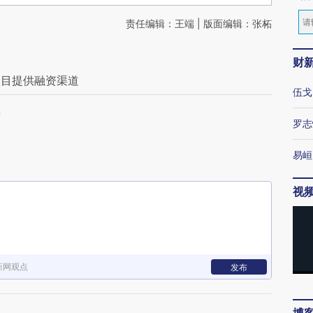
责任编辑：王端 | 版面编辑：张柘
财
项目提供融资渠道
伍戈
业
罗志
易峘
视
新网观点
发布