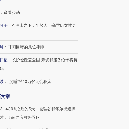
客
：
多看少动
分子
：
AI冲击之下，年轻人与高学历女性更
OX的吸金
马航飞行员跨国走私7万
视线｜被称为“蟑螂”的印
让中产们甘
粒摇头丸 尿检体内含3种
度Z世代 用街头抗争将教
秘鲁纳斯
坤
：
耳闻目睹的几位律师
”？
毒品
育部长拱下台
13人遇难
日记
：
长护险覆盖全国 筹资和服务给予将持
码
波
：
“沉睡”的10万亿元公积金
进第四届链博
【商旅对话】华住集团
技“链”接产
【特别呈现】寻找100种
CFO：不靠规模取胜，华
【特别呈
有意思的生活方式·第三对
住三大增长引擎是什么？
有意思的
新文章
53
439%之后的6天：被硅谷和华尔街追捧
才，为何走入杠杆误区