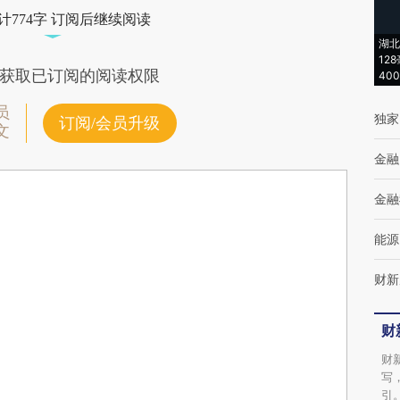
计774字 订阅后继续阅读
湖北
12
获取已订阅的阅读权限
40
员
独家
订阅/会员升级
文
金融
金融
能源
财新
财
财
写
引