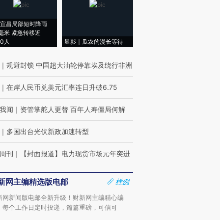
宜昌局部短时降雨
8毫米 紧急转移近
00人
显影｜瓜农的漫长等待
｜
规避封锁 中国超大油轮停靠埃及绕行非洲
｜
在岸人民币兑美元汇率连日升破6.75
我闻
｜
资管掌舵人更替 百年人寿僵局何解
｜
多国出台光伏新政加速转型
周刊
｜
【封面报道】电力现货市场元年突进
新网主编精选版电邮
样例
新网新闻版电邮全新升级！财新网主编精心编
，每个工作日定时投递，篇篇重磅，可信可
。