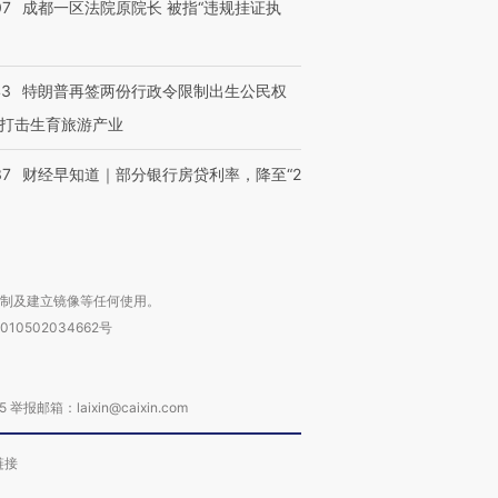
07
成都一区法院原院长 被指“违规挂证执
43
特朗普再签两份行政令限制出生公民权
打击生育旅游产业
37
财经早知道｜部分银行房贷利率，降至“2
复制及建立镜像等任何使用。
010502034662号
箱：laixin@caixin.com
链接