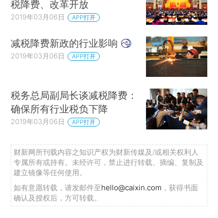
税降费、改革开放
2019年03月06日
APP打开
减税降费新政的行业影响
2019年03月06日
APP打开
税务总局副局长谈减税降费：
确保所有行业税负下降
2019年03月06日
APP打开
财新网所刊载内容之知识产权为财新传媒及/或相关权利人
专属所有或持有。未经许可，禁止进行转载、摘编、复制及
建立镜像等任何使用。
如有意愿转载，请发邮件至
hello@caixin.com
，获得书面
确认及授权后，方可转载。