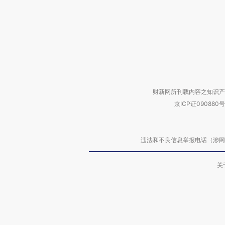
财新网所刊载内容之知识产
京ICP证090880号
违法和不良信息举报电话（涉网络暴力有
关