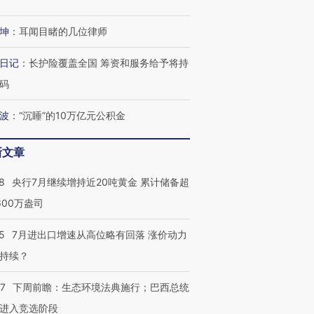
有意思的生活方式·第三对
住三大增长引擎是什么？
有意思的
坤
：
耳闻目睹的几位律师
日记
：
长护险覆盖全国 筹资和服务给予将持
码
波
：
“沉睡”的10万亿元公积金
新文章
8
央行7月继续增持近20吨黄金 累计储备超
600万盎司
5
7月进出口增速从高位略有回落 涨价动力
持续？
07
下周前瞻：生态环境法典施行；巴西总统
进入竞选阶段