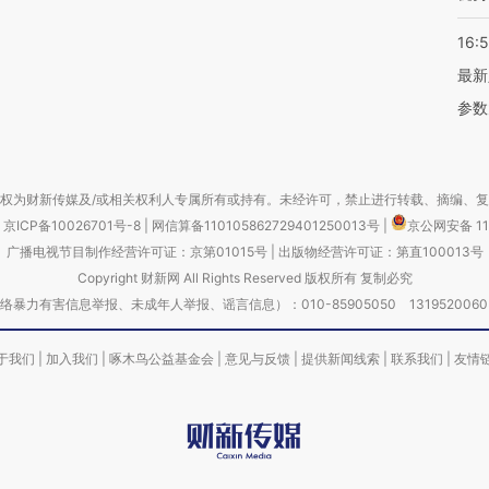
16:
最新
参数
权为财新传媒及/或相关权利人专属所有或持有。未经许可，禁止进行转载、摘编、
京ICP备10026701号-8
|
网信算备110105862729401250013号
|
京公网安备 11
广播电视节目制作经营许可证：京第01015号
|
出版物经营许可证：第直100013号
Copyright 财新网 All Rights Reserved 版权所有 复制必究
害信息举报、未成年人举报、谣言信息）：010-85905050 13195200605 举报邮
于我们
|
加入我们
|
啄木鸟公益基金会
|
意见与反馈
|
提供新闻线索
|
联系我们
|
友情