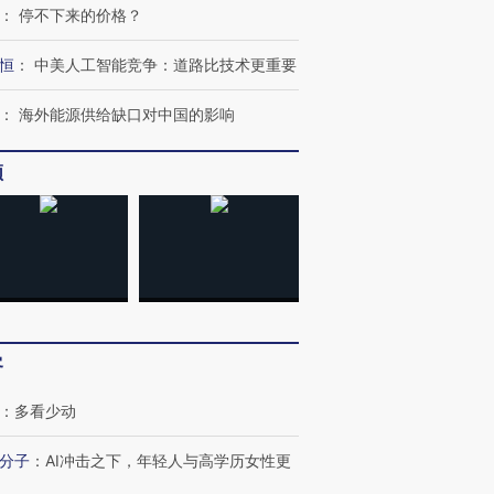
：
停不下来的价格？
恒
：
中美人工智能竞争：道路比技术更重要
：
海外能源供给缺口对中国的影响
频
跨国走私7万
视线｜被称为“蟑螂”的印
视线｜“入侵”还是“人道危
检体内含3种
度Z世代 用街头抗争将教
机”？难民潮撕裂西班牙
秘鲁纳斯
育部长拱下台
飞地休达
13人遇难
客
：
多看少动
进第四届链博
【商旅对话】华住集团
分子
：
AI冲击之下，年轻人与高学历女性更
技“链”接产
【特别呈现】寻找100种
CFO：不靠规模取胜，华
【特别呈