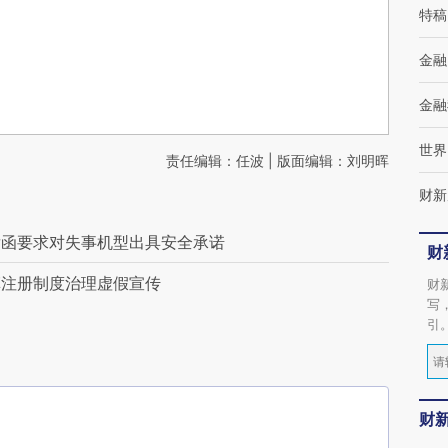
特稿
金融
金融
世界
责任编辑：任波 | 版面编辑：刘明晖
财新
发函要求对失事机型出具安全承诺
财
革注册制度治理虚假宣传
财
写
引
财