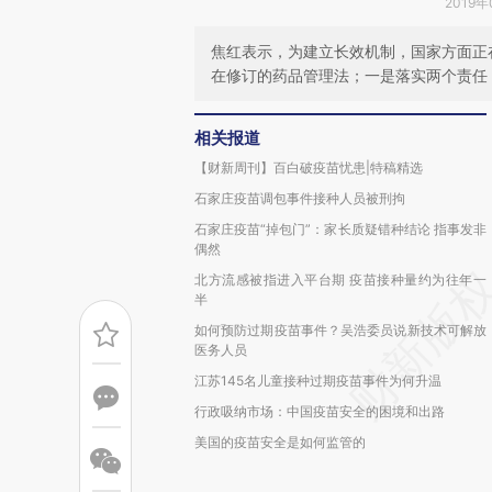
2019年
焦红表示，为建立长效机制，国家方面正
在修订的药品管理法；一是落实两个责任
相关报道
【财新周刊】百白破疫苗忧患|特稿精选
石家庄疫苗调包事件接种人员被刑拘
石家庄疫苗“掉包门”：家长质疑错种结论 指事发非
偶然
北方流感被指进入平台期 疫苗接种量约为往年一
半
如何预防过期疫苗事件？吴浩委员说新技术可解放
医务人员
江苏145名儿童接种过期疫苗事件为何升温
行政吸纳市场：中国疫苗安全的困境和出路
美国的疫苗安全是如何监管的