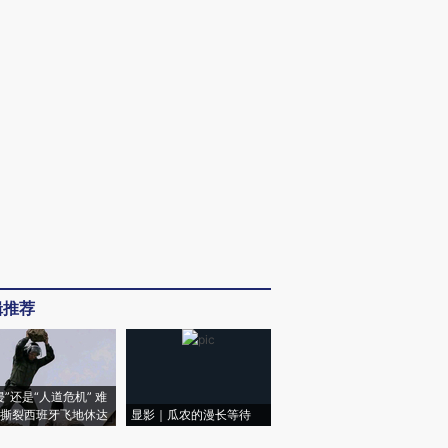
辑推荐
侵”还是“人道危机” 难
撕裂西班牙飞地休达
显影｜瓜农的漫长等待