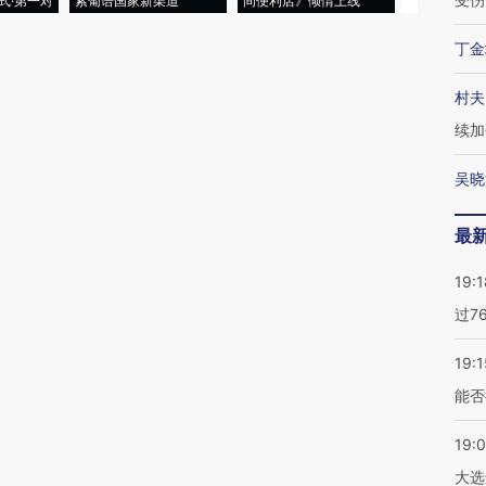
式·第一对
索葡语国家新渠道
间便利店》倾情上线
业
丁金
村夫
续加
吴晓
最
19:1
过7
19:1
能否
19:
大选