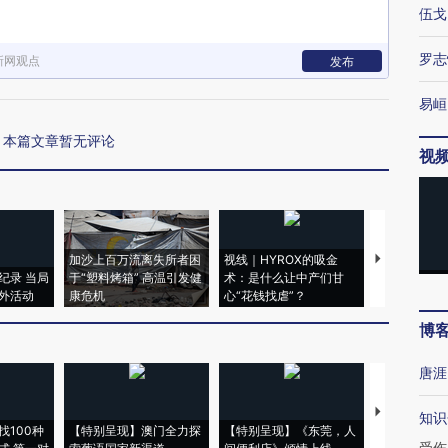
伍戈
罗志
新网观点
发布
易峘
本篇文章暂无评论
视
加沙上百万流离失所者困
视线｜HYROX的吸金
马航飞行员
纪录 当局
于“塑料烤箱” 高温引发健
术：是什么让中产们甘
粒摇头丸 尿
外活动
康危机
心“花钱找虐”？
毒品
博
唐涯
【推广】走
知识
找100种
【特别呈现】澳门全力探
【特别呈现】《东莞，人
会，让数智科
受伤