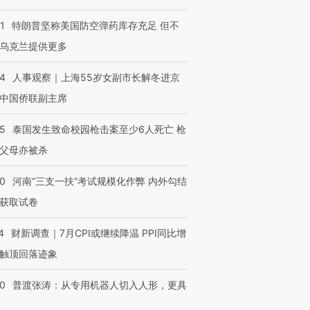
1
特朗普坚称美国防空弹药库存充足 但不
乌克兰提供更多
24
人事观察｜上海55岁女副市长解冬进京
中国侨联副主席
45
泰国发生致命校园枪击案至少6人死亡 枪
父母亦被杀
40
河南“三支一扶”考试规模化作弊 内外勾结
获取试卷
4
财新调查｜7月CPI或继续降温 PPI同比增
触顶回落迹象
00
普渡张涛：从专用机器人切入人形，更具