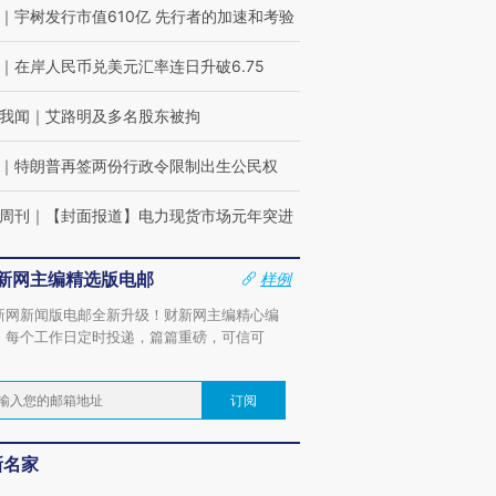
｜
宇树发行市值610亿 先行者的加速和考验
｜
在岸人民币兑美元汇率连日升破6.75
我闻
｜
艾路明及多名股东被拘
｜
特朗普再签两份行政令限制出生公民权
周刊
｜
【封面报道】电力现货市场元年突进
新网主编精选版电邮
样例
新网新闻版电邮全新升级！财新网主编精心编
，每个工作日定时投递，篇篇重磅，可信可
。
订阅
新名家