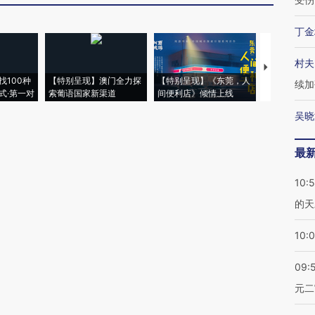
丁金
村夫
【推广】走
找100种
【特别呈现】澳门全力探
【特别呈现】《东莞，人
会，让数智科
续加
式·第一对
索葡语国家新渠道
间便利店》倾情上线
业
吴晓
最
10:
的天
10:
09:
元二