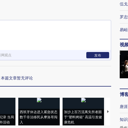
伍戈
罗志
易峘
视
新网观点
发布
本篇文章暂无评论
博
唐涯
西班牙休达进入紧急状态
加沙上百万流离失所者困
视线｜HYR
纪录 当局
数千非法移民从摩洛哥闯
于“塑料烤箱” 高温引发健
术：是什么
知识
外活动
入
康危机
心“花钱找虐
受伤