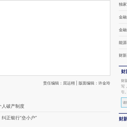
独家
金融
金融
能源
财新
财
财
责任编辑：屈运栩 | 版面编辑：许金玲
写
引
个人破产制度
纠正银行“垒小户”
财