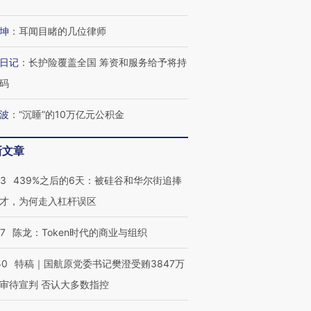
坤
：
耳闻目睹的几位律师
日记
：
长护险覆盖全国 筹资和服务给予将持
进第四届链博
【商旅对话】华住集团
技“链”接产
【特别呈现】寻找100种
CFO：不靠规模取胜，华
【特别呈
码
有意思的生活方式·第三对
住三大增长引擎是什么？
有意思的
波
：
“沉睡”的10万亿元公积金
新文章
53
439%之后的6天：被硅谷和华尔街追捧
才，为何走入杠杆误区
07
陈龙：Token时代的商业与组织
50
特稿｜国航原党委书记樊澄受贿3847万
审待宣判 否认大多数指控