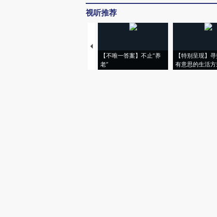
视听推荐
【不唯一答案】不止“养
【特别呈现】寻
老”
有意思的生活方