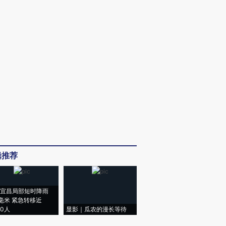
辑推荐
宜昌局部短时降雨
8毫米 紧急转移近
00人
显影｜瓜农的漫长等待