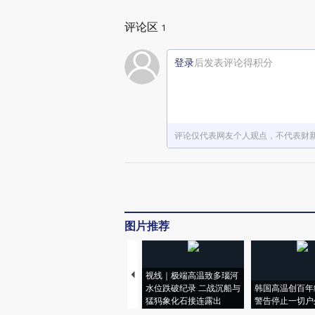
评论区
1
登录
后发表评论得积分
评论仅代表网友个人观点，不代表财
图片推荐
视线｜极端高温致多瑙河
水位跌破纪录 二战沉船与
韩国高温创百年
猛犸象化石接连露出
警告停止一切户