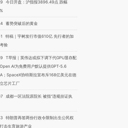
29
今日开盘：沪指报3896.49点 跌幅
0%
24
蓄势突破后的黄金
51
特稿｜宇树发行市值610亿 先行者的加
考验
29
T早报｜英伟达或拟下调下代GPU显存配
Open AI为免费用户默认提供GPT-5.6
NA；SpaceX协特斯拉宣布斥168亿美元在德
立芯片工厂
07
成都一区法院原院长 被指“违规挂证执
43
特朗普再签两份行政令限制出生公民权
打击生育旅游产业