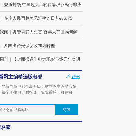
｜
规避封锁 中国超大油轮停靠埃及绕行非洲
｜
在岸人民币兑美元汇率连日升破6.75
我闻
｜
资管掌舵人更替 百年人寿僵局何解
｜
多国出台光伏新政加速转型
周刊
｜
【封面报道】电力现货市场元年突进
新网主编精选版电邮
样例
新网新闻版电邮全新升级！财新网主编精心编
，每个工作日定时投递，篇篇重磅，可信可
。
订阅
新名家