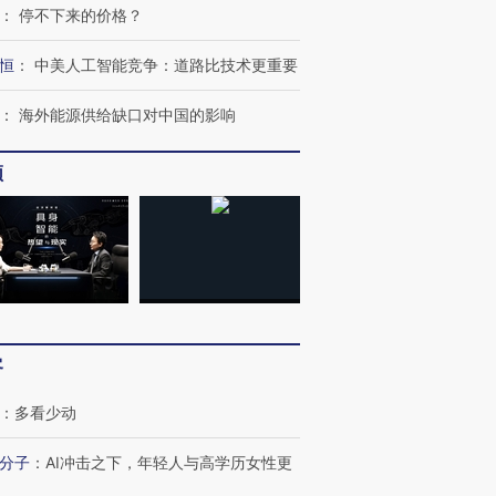
：
停不下来的价格？
恒
：
中美人工智能竞争：道路比技术更重要
：
海外能源供给缺口对中国的影响
频
客
：
多看少动
OX的吸金
马航飞行员跨国走私7万
视线｜被称为“蟑螂”的印
让中产们甘
粒摇头丸 尿检体内含3种
度Z世代 用街头抗争将教
秘鲁纳斯
分子
：
AI冲击之下，年轻人与高学历女性更
”？
毒品
育部长拱下台
13人遇难