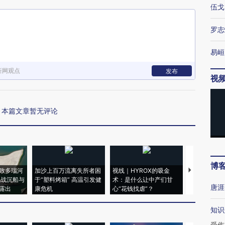
伍戈
罗志
易峘
新网观点
发布
视
本篇文章暂无评论
博
致多瑙河
加沙上百万流离失所者困
视线｜HYROX的吸金
马航飞行员
二战沉船与
于“塑料烤箱” 高温引发健
术：是什么让中产们甘
粒摇头丸 尿
唐涯
露出
康危机
心“花钱找虐”？
毒品
知识
受伤