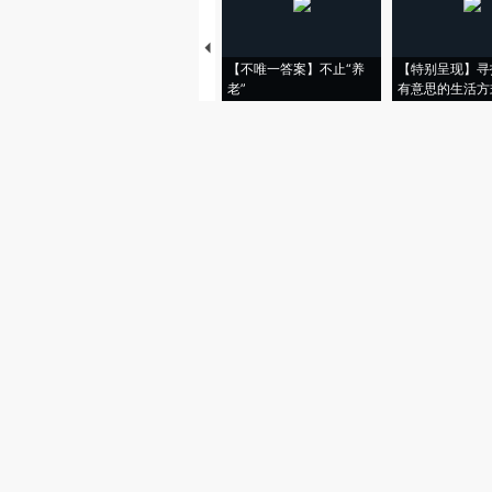
【不唯一答案】不止“养
【特别呈现】寻
老”
有意思的生活方