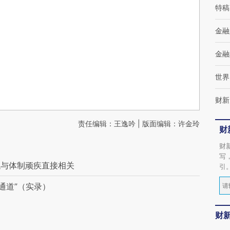
特稿
金融
金融
世界
财新
责任编辑：王逸吟 | 版面编辑：许金玲
财
财
写
低与体制顽疾直接相关
引
通道”（实录）
财