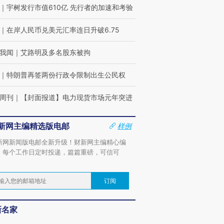
｜
宇树发行市值610亿 先行者的加速和考验
｜
在岸人民币兑美元汇率连日升破6.75
我闻
｜
艾路明及多名股东被拘
｜
特朗普再签两份行政令限制出生公民权
周刊
｜
【封面报道】电力现货市场元年突进
新网主编精选版电邮
样例
新网新闻版电邮全新升级！财新网主编精心编
，每个工作日定时投递，篇篇重磅，可信可
。
订阅
新名家