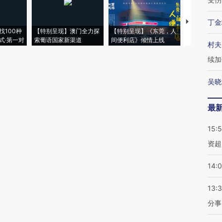
丁金
【推广】走
找100种
【特别呈现】澳门全力探
【特别呈现】《东莞，人
会，让数智科
式·第一对
索葡语国家新渠道
间便利店》倾情上线
业
村夫
续加
吴晓
最
15:
资超
14:
13:
分事