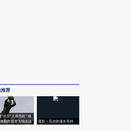
辑推荐
侵”还是“人道危机” 难
撕裂西班牙飞地休达
显影｜瓜农的漫长等待