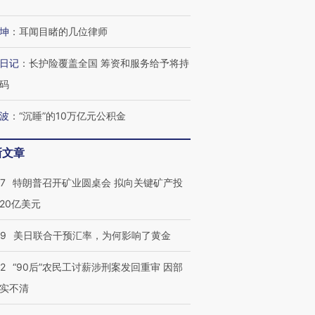
坤
：
耳闻目睹的几位律师
进第四届链博
【商旅对话】华住集团
技“链”接产
【特别呈现】寻找100种
CFO：不靠规模取胜，华
【特别呈
有意思的生活方式·第三对
住三大增长引擎是什么？
有意思的
日记
：
长护险覆盖全国 筹资和服务给予将持
码
波
：
“沉睡”的10万亿元公积金
新文章
57
特朗普召开矿业圆桌会 拟向关键矿产投
20亿美元
09
美日联合干预汇率，为何影响了黄金
32
“90后”农民工讨薪涉刑案发回重审 因部
实不清