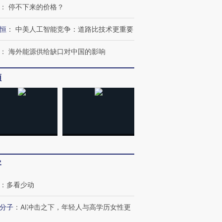
：
停不下来的价格？
恒
：
中美人工智能竞争：道路比技术更重要
：
海外能源供给缺口对中国的影响
频
客
跨国走私7万
视线｜被称为“蟑螂”的印
视线｜“入侵”还是“人道危
检体内含3种
度Z世代 用街头抗争将教
机”？难民潮撕裂西班牙
秘鲁纳斯
：
多看少动
育部长拱下台
飞地休达
13人遇难
分子
：
AI冲击之下，年轻人与高学历女性更