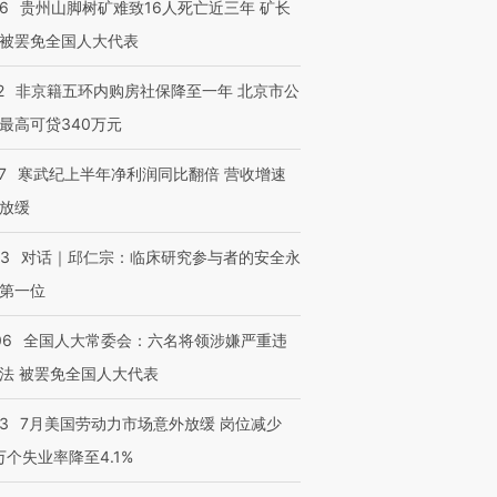
36
贵州山脚树矿难致16人死亡近三年 矿长
被罢免全国人大代表
2
非京籍五环内购房社保降至一年 北京市公
最高可贷340万元
7
寒武纪上半年净利润同比翻倍 营收增速
放缓
53
对话｜邱仁宗：临床研究参与者的安全永
第一位
06
全国人大常委会：六名将领涉嫌严重违
法 被罢免全国人大代表
43
7月美国劳动力市场意外放缓 岗位减少
3万个失业率降至4.1%