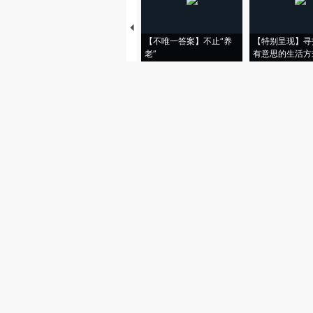
【不唯一答案】不止“养
【特别呈现】寻
老”
有意思的生活方