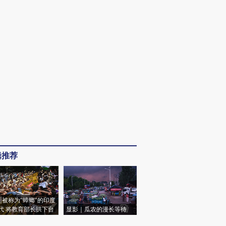
辑推荐
|被称为“蟑螂”的印度
代 将教育部长拱下台
显影｜瓜农的漫长等待