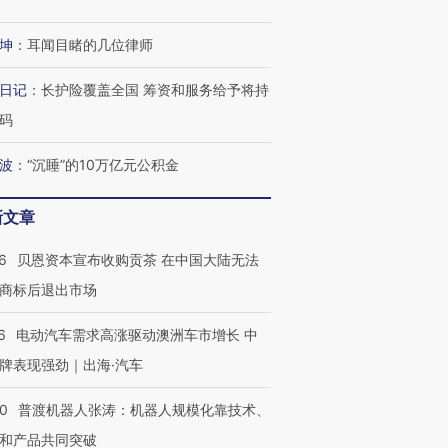
进第四届链博
【商旅对话】华住集团
坤
：
耳闻目睹的几位律师
技“链”接产
【特别呈现】寻找100种
CFO：不靠规模取胜，华
【特别呈
有意思的生活方式·第三对
住三大增长引擎是什么？
有意思的
日记
：
长护险覆盖全国 筹资和服务给予将持
码
波
：
“沉睡”的10万亿元公积金
新文章
6
贝恩资本宣布收购贡茶 在中国大陆无法
商标后退出市场
6
电动汽车需求高涨驱动澳洲车市增长 中
牌表现强劲｜出海·汽车
00
普渡机器人张涛：机器人规模化靠技术、
和产品共同突破