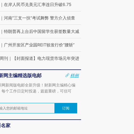
｜
在岸人民币兑美元汇率连日升破6.75
｜
河南“三支一扶”考试舞弊 警方介入侦查
｜
特朗普再上台后中国留学生获签数量大减
｜
广州开发区产业园REIT较发行价“腰斩”
周刊
｜
【封面报道】电力现货市场元年突进
新网主编精选版电邮
样例
新网新闻版电邮全新升级！财新网主编精心编
，每个工作日定时投递，篇篇重磅，可信可
。
订阅
新名家