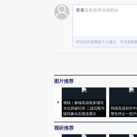
登录
后发表评论得积分
评论仅代表网友个人观点，不代表财
图片推荐
视线｜极端高温致多瑙河
水位跌破纪录 二战沉船与
韩国高温创百年
猛犸象化石接连露出
警告停止一切户
视听推荐