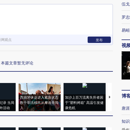
伍戈
罗志
易峘
新网观点
发布
视
本篇文章暂无评论
博
西班牙休达进入紧急状态
加沙上百万流离失所者困
视线｜HYR
纪录 当局
数千非法移民从摩洛哥闯
于“塑料烤箱” 高温引发健
术：是什么
外活动
入
康危机
心“花钱找虐
唐涯
知识
受伤