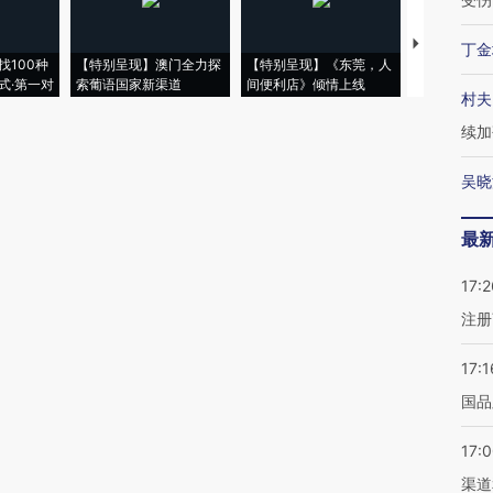
【推广】走
丁金
找100种
【特别呈现】澳门全力探
【特别呈现】《东莞，人
会，让数智科
式·第一对
索葡语国家新渠道
间便利店》倾情上线
业
村夫
续加
吴晓
最
17:2
注册
17:1
国品
17:
渠道