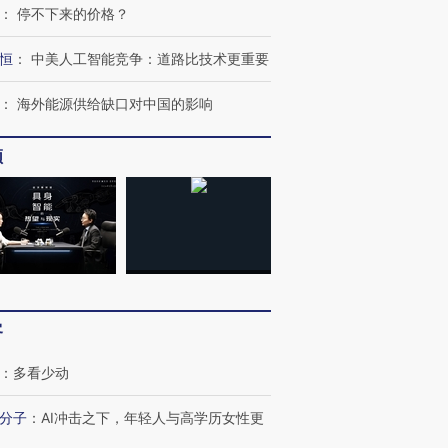
：
停不下来的价格？
恒
：
中美人工智能竞争：道路比技术更重要
：
海外能源供给缺口对中国的影响
频
客
OX的吸金
马航飞行员跨国走私7万
视线｜被称为“蟑螂”的印
让中产们甘
粒摇头丸 尿检体内含3种
度Z世代 用街头抗争将教
秘鲁纳斯
”？
：
多看少动
毒品
育部长拱下台
13人遇难
分子
：
AI冲击之下，年轻人与高学历女性更