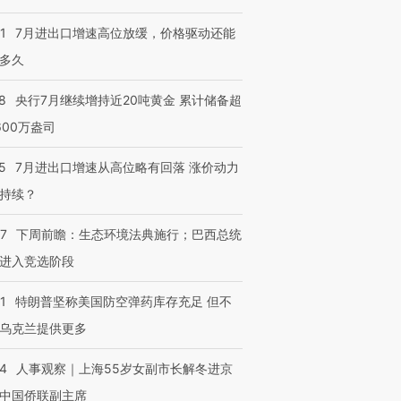
1
7月进出口增速高位放缓，价格驱动还能
多久
8
央行7月继续增持近20吨黄金 累计储备超
600万盎司
5
7月进出口增速从高位略有回落 涨价动力
持续？
07
下周前瞻：生态环境法典施行；巴西总统
进入竞选阶段
1
特朗普坚称美国防空弹药库存充足 但不
乌克兰提供更多
24
人事观察｜上海55岁女副市长解冬进京
中国侨联副主席