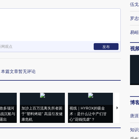
伍戈
罗志
易峘
新网观点
发布
视
本篇文章暂无评论
博
致多瑙河
加沙上百万流离失所者困
视线｜HYROX的吸金
马航飞行员
二战沉船与
于“塑料烤箱” 高温引发健
术：是什么让中产们甘
粒摇头丸 尿
唐涯
露出
康危机
心“花钱找虐”？
毒品
知识
受伤