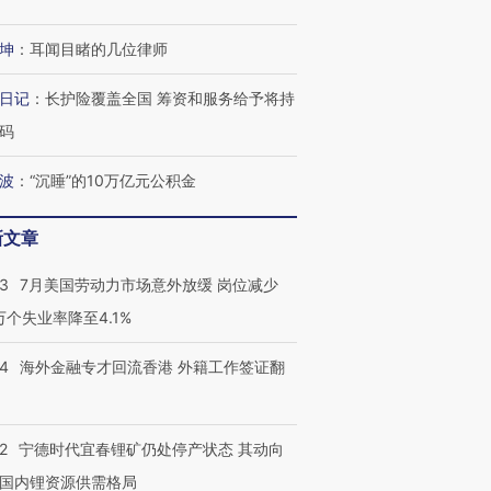
坤
：
耳闻目睹的几位律师
进第四届链博
【商旅对话】华住集团
技“链”接产
【特别呈现】寻找100种
CFO：不靠规模取胜，华
【特别呈
日记
：
长护险覆盖全国 筹资和服务给予将持
有意思的生活方式·第三对
住三大增长引擎是什么？
有意思的
码
波
：
“沉睡”的10万亿元公积金
新文章
43
7月美国劳动力市场意外放缓 岗位减少
3万个失业率降至4.1%
14
海外金融专才回流香港 外籍工作签证翻
2
宁德时代宜春锂矿仍处停产状态 其动向
国内锂资源供需格局