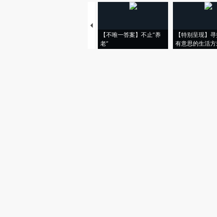
【不唯一答案】不止“养
【特别呈现】寻
老”
有意思的生活方