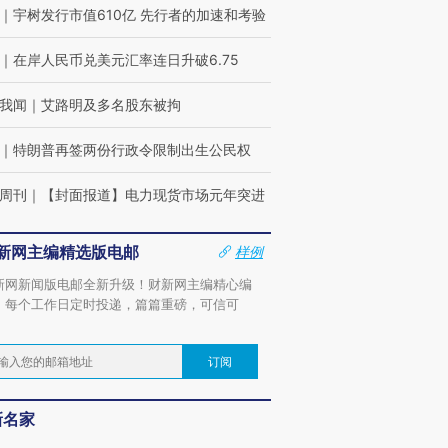
｜
宇树发行市值610亿 先行者的加速和考验
｜
在岸人民币兑美元汇率连日升破6.75
我闻
｜
艾路明及多名股东被拘
｜
特朗普再签两份行政令限制出生公民权
周刊
｜
【封面报道】电力现货市场元年突进
新网主编精选版电邮
样例
新网新闻版电邮全新升级！财新网主编精心编
，每个工作日定时投递，篇篇重磅，可信可
。
订阅
新名家