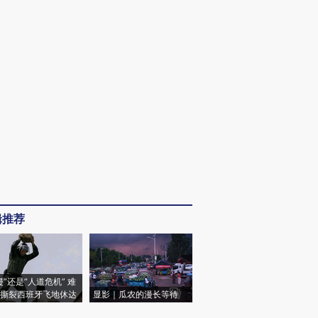
辑推荐
侵”还是“人道危机” 难
撕裂西班牙飞地休达
显影｜瓜农的漫长等待