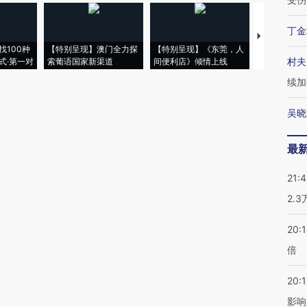
丁金
【推广】走
找100种
【特别呈现】澳门全力探
【特别呈现】《东莞，人
会，让数智科
村夫
式·第一对
索葡语国家新渠道
间便利店》倾情上线
业
续加
吴晓
最
21:
2.
20:
倍
20:1
影响