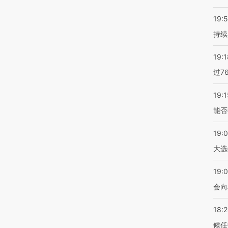
19:5
持续
19:1
过7
19:1
能否
19:
大选
19:0
会向
18:
候任