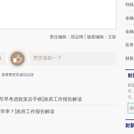
特稿
金融
金融
责任编辑：屈运栩 | 版面编辑：王影
世界
值
赞赏激励一下
财新
首席赞赏官虚位以待
财
财
写
引
需尽早考虑政策后手棋|政府工作报告解读
学率？|政府工作报告解读
财