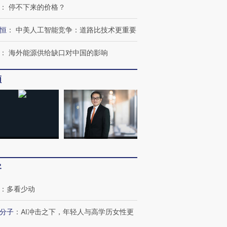
：
停不下来的价格？
恒
：
中美人工智能竞争：道路比技术更重要
：
海外能源供给缺口对中国的影响
频
客
跨国走私7万
视线｜被称为“蟑螂”的印
视线｜“入侵”还是“人道危
检体内含3种
度Z世代 用街头抗争将教
机”？难民潮撕裂西班牙
秘鲁纳斯
：
多看少动
育部长拱下台
飞地休达
13人遇难
分子
：
AI冲击之下，年轻人与高学历女性更