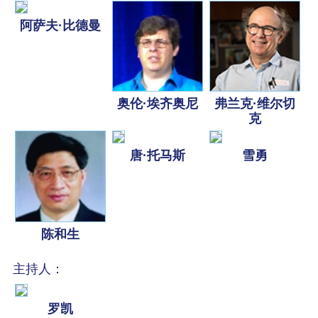
阿萨夫·比德曼
奥伦·埃齐奥尼
弗兰克·维尔切
克
唐·托马斯
雪勇
陈和生
主持人：
罗凯