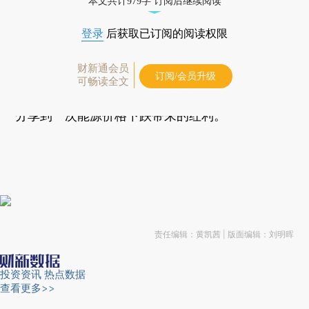
本文共计979字 订阅后继续阅读
范必在
第9届财新峰会
的“
能源结构变革
”论坛中表
示，近年来，世界能源供求格局发生巨大变化，油
登录
后获取已订阅的阅读权限
气、煤炭等一次能源供大于求、多点供应，价格持
财新通会员
续走低。但无论国际上一次能源价格如何变化，中
订阅/会员升级
可畅读全文
国企业和居民的能源消费价格一直变化不大，没有
分享到一次能源价格下跌带来的红利。
责任编辑：黄凯茜 | 版面编辑：刘明晖
投资资讯
热点数据
查看更多>>