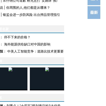
|
库什纳公司道歉 称无意打"女婿牌"推广
说
|
你周围的人,他们都是从哪来？
|
银监会进一步防风险 出台押品管理指引
新名家
：
停不下来的价格？
：
海外能源供给缺口对中国的影响
恒
：
中美人工智能竞争：道路比技术更重要
频
客
波
：
划重点！“十四五”规划建议的3大信号