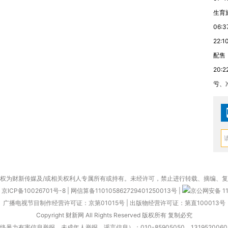
生育
06:3
22:1
配售
20:2
亏、
权为财新传媒及/或相关权利人专属所有或持有。未经许可，禁止进行转载、摘编、
京ICP备10026701号-8
|
网信算备110105862729401250013号
|
京公网安备 11
广播电视节目制作经营许可证：京第01015号
|
出版物经营许可证：第直100013号
Copyright 财新网 All Rights Reserved 版权所有 复制必究
害信息举报、未成年人举报、谣言信息）：010-85905050 13195200605 举报邮