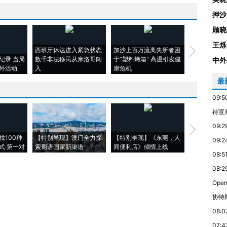
押沙
顾晓
王烁
西班牙休达进入紧急状态
加沙上百万流离失所者困
视线｜HYR
纪录 当局
数千非法移民从摩洛哥闯
于“塑料烤箱” 高温引发健
术：是什么
中外
外活动
入
康危机
心“花钱找虐
最
09:5
待宣
09:2
【推广】走
找100种
【特别呈现】澳门全力探
【特别呈现】《东莞，人
会，让数智科
09:2
式·第一对
索葡语国家新渠道
间便利店》倾情上线
业
08:5
08:2
Ope
协特
08:0
07:4