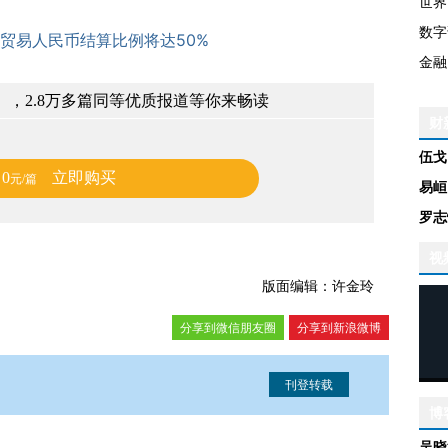
世界
数字
贸易人民币结算比例将达50%
金融
，2.8万多篇同等优质报道等你来畅读
财
伍戈
0
立即购买
元/篇
易峘
罗志
视
版面编辑：许金玲
分享到微信朋友圈
分享到新浪微博
博
信息。经确认即可刊登转载。
吴晓