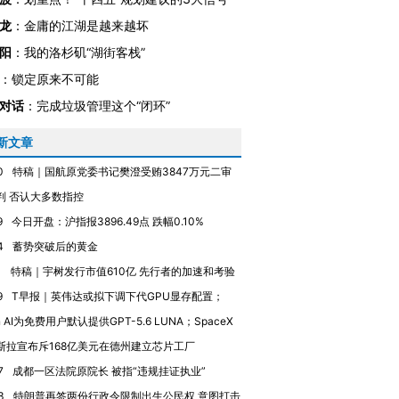
龙
：
金庸的江湖是越来越坏
阳
：
我的洛杉矶“湖街客栈”
：
锁定原来不可能
OX的吸金
马航飞行员跨国走私7万
视线｜被称为“蟑螂”的印
让中产们甘
粒摇头丸 尿检体内含3种
度Z世代 用街头抗争将教
秘鲁纳斯
对话
：
完成垃圾管理这个“闭环”
”？
毒品
育部长拱下台
13人遇难
新文章
0
特稿｜国航原党委书记樊澄受贿3847万元二审
判 否认大多数指控
9
今日开盘：沪指报3896.49点 跌幅0.10%
进第四届链博
【商旅对话】华住集团
技“链”接产
【特别呈现】寻找100种
CFO：不靠规模取胜，华
【特别呈
4
蓄势突破后的黄金
有意思的生活方式·第三对
住三大增长引擎是什么？
有意思的
1
特稿｜宇树发行市值610亿 先行者的加速和考验
9
T早报｜英伟达或拟下调下代GPU显存配置；
n AI为免费用户默认提供GPT-5.6 LUNA；SpaceX
斯拉宣布斥168亿美元在德州建立芯片工厂
7
成都一区法院原院长 被指“违规挂证执业”
3
特朗普再签两份行政令限制出生公民权 意图打击