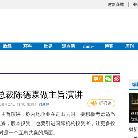
财新商城
登
政经
环科
世界
观点网
mini+
博客
周刊
0
编
总裁陈德霖做主旨演讲
08月27日 11:10 来源于
财新网
旨演讲，称内地企业在走出去时，要积极考虑适当
成都
战第
融资，股本投资上也要引进国际机构投资者，让更多投
财新
绝对是一个互惠共赢的局面。