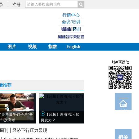
录
注册
行情中心
会议/培训
图片
视频
指数
English
辑推荐
订阅
电邮
“高考最牛钉子户”备
【音频】洱海治污 如
21次高考
何发力？
周刊
|
经济下行压力显现