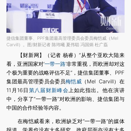
捷信集团董事、PPF集团最高管理委员会委员梅恺威（Mel
Carvill）。图/财新记者 陈玮曦 夏伟聪 冯国炳 杜广磊
【财新网】（记者 杨睿）
“从整个亚欧大陆来
看，亚洲国家对‘
一带一路
’非常重视，而欧洲却对这
个极为重要的战略评估不足”，捷信集团董事、PPF
集团最高管理委员会委员
梅恺威
（Mel Carvill）在
11月16日
第八届财新峰会
上如此指出。他在演讲
中，分享了“一带一路”对欧洲的影响、捷信集团与
中国的合作经验等内容。
在梅恺威看来，欧洲缺乏对“一带一路”的媒体
报道，学界也没有太多研究，政府层面亦没有太多