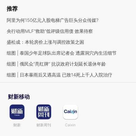
推荐
阿里为何150亿元入股电梯广告巨头分众传媒?
央行动用MLF“救助”低评级信用债 效果待察
盛松成：本轮房价上涨与调控政策之困
组图 | 泰国少年足球队出席记者会 透露洞穴内生活细节
组图 | 俄民众“亮红牌” 抗议政府计划延长退休年龄
组图 | 日本暴雨后又遇高温 已致14死上千人入院治疗
财新移动
财新
财新周刊
Caixin