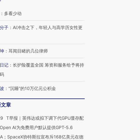
客
：
多看少动
分子
：
AI冲击之下，年轻人与高学历女性更
坤
：
耳闻目睹的几位律师
日记
：
长护险覆盖全国 筹资和服务给予将持
码
波
：
“沉睡”的10万亿元公积金
新文章
29
T早报｜英伟达或拟下调下代GPU显存配
Open AI为免费用户默认提供GPT-5.6
NA；SpaceX协特斯拉宣布斥168亿美元在德