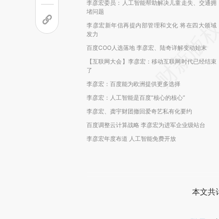
李彦宏委员：人工智能帮助解决儿童走失、交通拥
堵问题
李彦宏新年信再提内部管理和文化 将在四大领域
发力
百度COO人选落地 李彦宏、陆奇详解变动始末
【互联网大会】李彦宏：移动互联网时代已经结束
了
李彦宏：百度能为欧洲提供更多选择
李彦宏：人工智能是百度“核心的核心”
李彦宏、龚宇财团撤回爱奇艺私有化要约
百度调整云计算战略 李彦宏为进军企业级站台
李彦宏年度布道 人工智能免费开放
本文共计