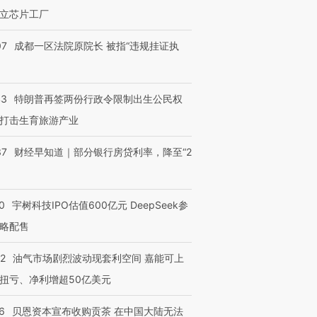
立芯片工厂
07
成都一区法院原院长 被指“违规挂证执
OX的吸金
马航飞行员跨国走私7万
视线｜被称为“蟑螂”的印
让中产们甘
粒摇头丸 尿检体内含3种
度Z世代 用街头抗争将教
秘鲁纳斯
43
特朗普再签两份行政令限制出生公民权
”？
毒品
育部长拱下台
13人遇难
打击生育旅游产业
37
财经早知道｜部分银行房贷利率，降至“2
进第四届链博
【商旅对话】华住集团
技“链”接产
0
宇树科技IPO估值600亿元 DeepSeek参
【特别呈现】寻找100种
CFO：不靠规模取胜，华
【特别呈
有意思的生活方式·第三对
住三大增长引擎是什么？
有意思的
略配售
22
油气市场剧烈波动现套利空间 嘉能可上
扭亏、净利增超50亿美元
6
贝恩资本宣布收购贡茶 在中国大陆无法