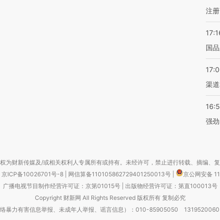
注册
17:1
国品
17:
渠道
16:
强劲
权为财新传媒及/或相关权利人专属所有或持有。未经许可，禁止进行转载、摘编、
京ICP备10026701号-8
|
网信算备110105862729401250013号
|
京公网安备 11
广播电视节目制作经营许可证：京第01015号
|
出版物经营许可证：第直100013号
Copyright 财新网 All Rights Reserved 版权所有 复制必究
害信息举报、未成年人举报、谣言信息）：010-85905050 13195200605 举报邮