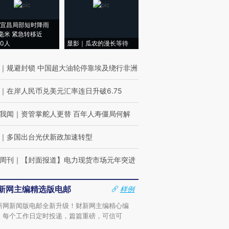
宜昌局部短时降雨
8毫米 紧急转移近
00人
显影｜瓜农的漫长等待
｜
规避封锁 中国超大油轮停靠埃及绕行非洲
｜
在岸人民币兑美元汇率连日升破6.75
我闻
｜
资管掌舵人更替 百年人寿僵局何解
｜
多国出台光伏新政加速转型
周刊
｜
【封面报道】电力现货市场元年突进
新网主编精选版电邮
样例
新网新闻版电邮全新升级！财新网主编精心编
，每个工作日定时投递，篇篇重磅，可信可
。