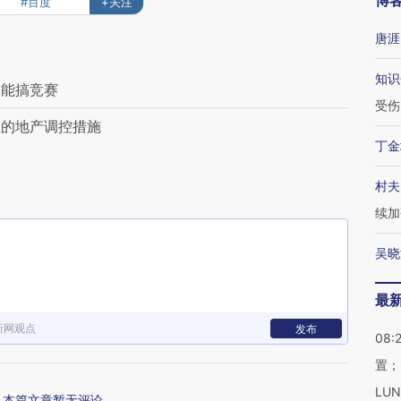
博
#百度
+关注
唐涯
知识
不能搞竞赛
受伤
理的地产调控措施
丁金
村夫
续加
吴晓
最
新网观点
发布
08:
置；
LU
本篇文章暂无评论