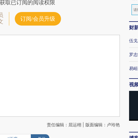
获取已订阅的阅读权限
员
订阅/会员升级
文
财
伍戈
罗志
易峘
视
责任编辑：屈运栩 | 版面编辑：卢玲艳