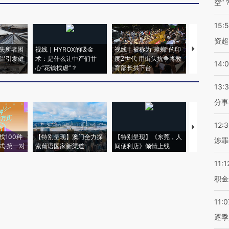
空”
15:
资超
失所者困
视线｜HYROX的吸金
视线｜被称为“蟑螂”的印
视线｜“入侵
高温引发健
术：是什么让中产们甘
度Z世代 用街头抗争将教
机”？难民潮
14:
心“花钱找虐”？
育部长拱下台
飞地休达
13:
分事
12:
【推广】走
找100种
【特别呈现】澳门全力探
【特别呈现】《东莞，人
会，让数智科
涉罪
式·第一对
索葡语国家新渠道
间便利店》倾情上线
业
11:1
积金
11:0
逐季