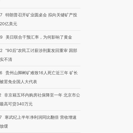
？
57
特朗普召开矿业圆桌会 拟向关键矿产投
20亿美元
”还是“人道危
湖北宜昌局部短时降雨
哈尔滨遭遇短时极端强降
撕裂西班牙
128毫米 紧急转移近
雨 3小时累计雨量超80毫
秘鲁纳斯
09
美日联合干预汇率，为何影响了黄金
4000人
米
13人遇难
32
“90后”农民工讨薪涉刑案发回重审 因部
实不清
36
贵州山脚树矿难致16人死亡近三年 矿长
进第四届链博
【商旅对话】华住集团
技“链”接产
【特别呈现】寻找100种
CFO：不靠规模取胜，华
【特别呈
被罢免全国人大代表
有意思的生活方式·第三对
住三大增长引擎是什么？
有意思的
2
非京籍五环内购房社保降至一年 北京市公
最高可贷340万元
7
寒武纪上半年净利润同比翻倍 营收增速
放缓