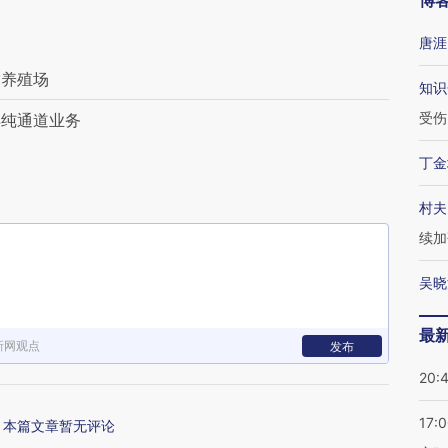
博
唐涯
虎养殖场
知识
受伤
弃纯通道业务
丁金
村夫
续加
吴晓
最
新网观点
发布
20:
17:
本篇文章暂无评论