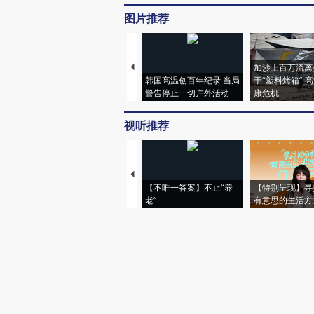
图片推荐
加沙上百万流离
韩国高温创百年纪录 当局
于“塑料烤箱” 
警告停止一切户外活动
康危机
视听推荐
【不唯一答案】不止“养
【特别呈现】寻
老”
有意思的生活方