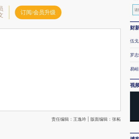
员
订阅/会员升级
文
财
伍戈
罗志
易峘
视
责任编辑：王逸吟 | 版面编辑：张柘