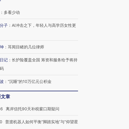
客
：
多看少动
分子
：
AI冲击之下，年轻人与高学历女性更
坤
：
耳闻目睹的几位律师
日记
：
长护险覆盖全国 筹资和服务给予将持
码
波
：
“沉睡”的10万亿元公积金
新文章
46
离岸信托90天补税窗口期疑问
00
普渡机器人如何平衡“脚踏实地”与“仰望星