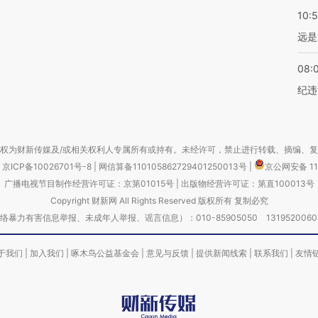
10:
远是
08:
纪违
权为财新传媒及/或相关权利人专属所有或持有。未经许可，禁止进行转载、摘编、
京ICP备10026701号-8
|
网信算备110105862729401250013号
|
京公网安备 11
广播电视节目制作经营许可证：京第01015号
|
出版物经营许可证：第直100013号
Copyright 财新网 All Rights Reserved 版权所有 复制必究
害信息举报、未成年人举报、谣言信息）：010-85905050 13195200605 举报邮
于我们
|
加入我们
|
啄木鸟公益基金会
|
意见与反馈
|
提供新闻线索
|
联系我们
|
友情