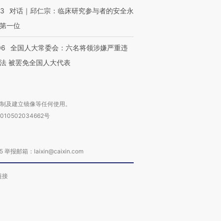
53
对话｜邱仁宗：临床研究参与者的安全永
第一位
06
全国人大常委会：六名将领涉嫌严重违
法 被罢免全国人大代表
复制及建立镜像等任何使用。
010502034662号
箱：laixin@caixin.com
链接