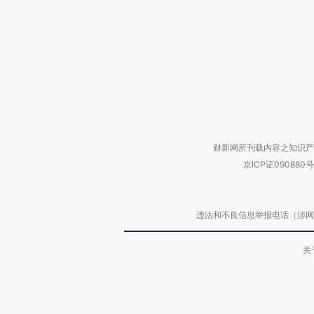
财新网所刊载内容之知识产
京ICP证090880号
违法和不良信息举报电话（涉网络暴力有
关