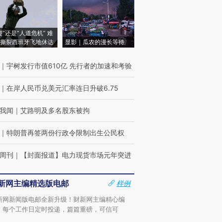
侵”还是“人道危机” 难
撕裂西班牙飞地休达
显影｜瓜农的漫长等待
｜
宇树发行市值610亿 先行者的加速和考验
｜
在岸人民币兑美元汇率连日升破6.75
我闻
｜
艾路明及多名股东被拘
｜
特朗普再签两份行政令限制出生公民权
周刊
｜
【封面报道】电力现货市场元年突进
新网主编精选版电邮
样例
新网新闻版电邮全新升级！财新网主编精心编
，每个工作日定时投递，篇篇重磅，可信可
。