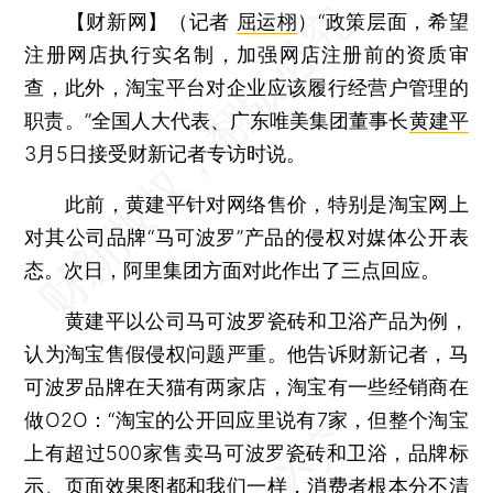
【财新网】（记者
屈运栩
）
“政策层面，希望
注册网店执行实名制，加强网店注册前的资质审
查，此外，淘宝平台对企业应该履行经营户管理的
职责。”全国人大代表、广东唯美集团董事长
黄建平
3月5日接受财新记者专访时说。
此前，黄建平针对网络售价，特别是淘宝网上
对其公司品牌“马可波罗”产品的侵权对媒体公开表
态。次日，阿里集团方面对此作出了三点回应。
黄建平以公司马可波罗瓷砖和卫浴产品为例，
认为淘宝售假侵权问题严重。他告诉财新记者，马
可波罗品牌在天猫有两家店，淘宝有一些经销商在
做O2O：“淘宝的公开回应里说有7家，但整个淘宝
上有超过500家售卖马可波罗瓷砖和卫浴，品牌标
示、页面效果图都和我们一样，消费者根本分不清