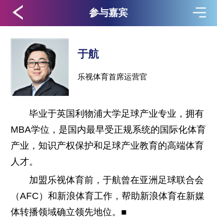
参与嘉宾
于航
乐视体育首席运营官
毕业于英国利物浦大学足球产业专业，拥有
MBA学位，是国内最早受正规系统的国际化体育
产业，知识产权保护和足球产业教育的高端体育
人才。
加盟乐视体育前，于航曾在亚洲足球联合会
（AFC）和新浪体育工作，帮助新浪体育在新媒
体转播领域确立领先地位。■